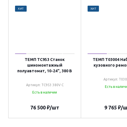
ХИТ
ХИТ
ТЕМП TC953 Станок
ТЕМП T03004 На
шиномонтажный
кузовного ремон
полуавтомат, 10-24", 380 В
Артикул: T03
Артикул: TC953 380V C
Есть в налич
Есть в наличии
76 500
₽
/шт
9 765
₽
/