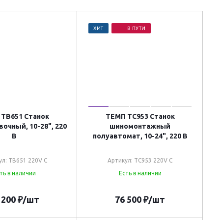
ХИТ
В ПУТИ
 TB651 Станок
ТЕМП TC953 Станок
очный, 10-28", 220
шиномонтажный
В
полуавтомат, 10-24", 220 В
ул: TB651 220V C
Артикул: TC953 220V C
ть в наличии
Есть в наличии
 200
₽
/шт
76 500
₽
/шт