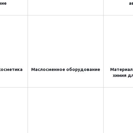
ние
а
косметика
Маслосменное оборудование
Материал
химия д