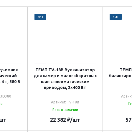
ХИТ
ХИТ
одъемник
ТЕМП TV-18B Вулканизатор
ТЕМП
ический
для камер и малогабаритных
балансиров
4 т, 380 В
шин с пневматическим
приводом, 2х400 Вт
-3D380
Артик
Артикул: TV-18B
ии
Ес
Есть в наличии
шт
22 382
₽
/шт
57