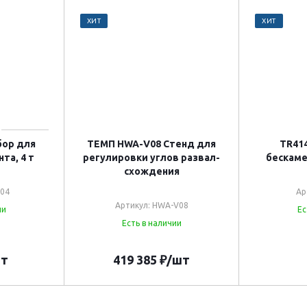
ХИТ
ХИТ
бор для
ТЕМП HWA-V08 Стенд для
TR41
та, 4 т
регулировки углов развал-
бескаме
схождения
004
Ар
Артикул: HWA-V08
ии
Ес
Есть в наличии
шт
419 385
₽
/шт