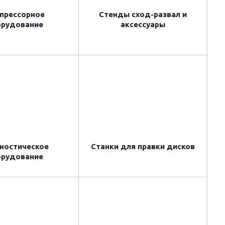
прессорное
Стенды сход-развал и
орудование
аксессуары
ностическое
Станки для правки дисков
орудование