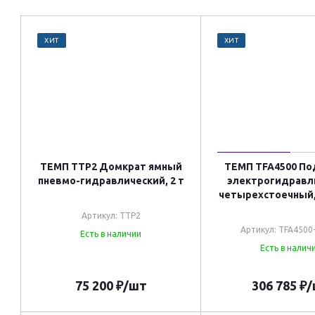
ХИТ
ХИТ
ТЕМП TTP2 Домкрат ямный
ТЕМП TFA4500 П
пневмо-гидравлический, 2 т
электрогидравл
четырехстоечный, 
Артикул: TTP2
Артикул: TFA4500
Есть в наличии
Есть в налич
75 200
₽
/шт
306 785
₽
/