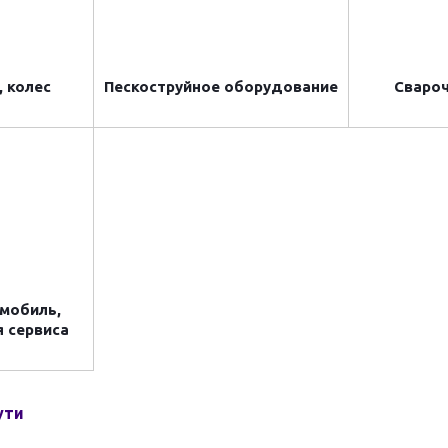
 колес
Пескоструйное оборудование
Сваро
омобиль,
я сервиса
ути