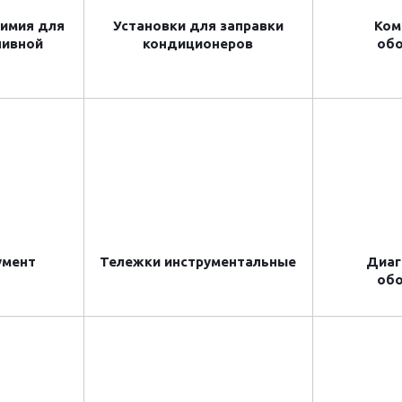
химия для
Установки для заправки
Ком
ливной
кондиционеров
об
умент
Тележки инструментальные
Диаг
об