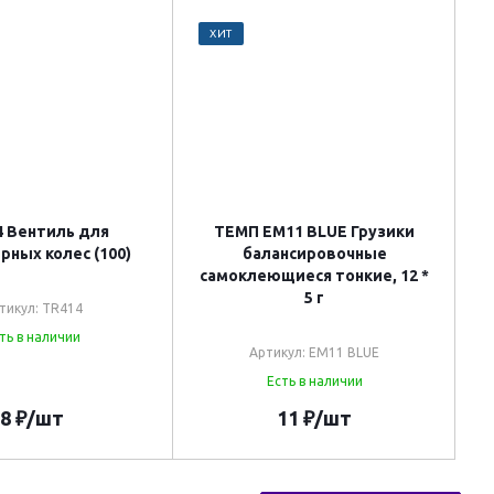
ХИТ
4 Вентиль для
ТЕМП EM11 BLUE Грузики
рных колес (100)
балансировочные
самоклеющиеся тонкие, 12 *
5 г
тикул: TR414
ть в наличии
Артикул: EM11 BLUE
Есть в наличии
8
₽
/шт
11
₽
/шт