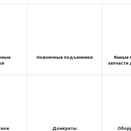
чные
Ножничные подъемники
Ямные п
ки
запчасти
жное
Домкраты
Обор