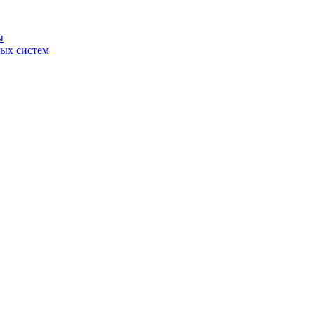
ы
ных систем