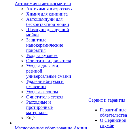
Автохимия и автокосметика
Автохимия в аэрозолях
Химия для клининга
Автошампуни для
бесконтактной мойки
Шампуни для ручной
мойки
Защитные
нанокерамические
покрытия
Уход за кузовом
Очистители двигателя
Уход за дисками,
резиной,
универсальные смазки
Удаление битума и
ржавчины
Уход за салоном
Очиститель стекол
Сервис и гарантия
Расходные и
протирочные
Гарантийные
материалы
обязательства
Ещё
О Сервисной
службе
Маслосменное оборудование
Акции