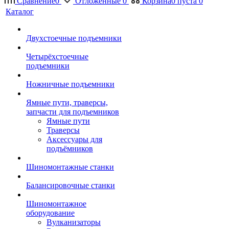
Сравнение
0
Отложенные
0
Корзина
0
пуста
0
Каталог
Двухстоечные подъемники
Четырёхстоечные
подъемники
Ножничные подъемники
Ямные пути, траверсы,
запчасти для подъемников
Ямные пути
Траверсы
Аксессуары для
подъёмников
Шиномонтажные станки
Балансировочные станки
Шиномонтажное
оборудование
Вулканизаторы