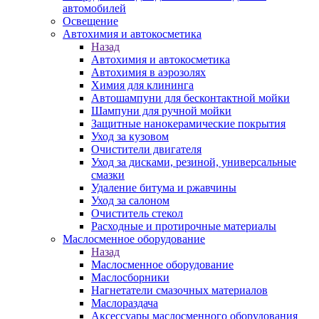
автомобилей
Освещение
Автохимия и автокосметика
Назад
Автохимия и автокосметика
Автохимия в аэрозолях
Химия для клининга
Автошампуни для бесконтактной мойки
Шампуни для ручной мойки
Защитные нанокерамические покрытия
Уход за кузовом
Очистители двигателя
Уход за дисками, резиной, универсальные
смазки
Удаление битума и ржавчины
Уход за салоном
Очиститель стекол
Расходные и протирочные материалы
Маслосменное оборудование
Назад
Маслосменное оборудование
Маслосборники
Нагнетатели смазочных материалов
Маслораздача
Аксессуары маслосменного оборудования