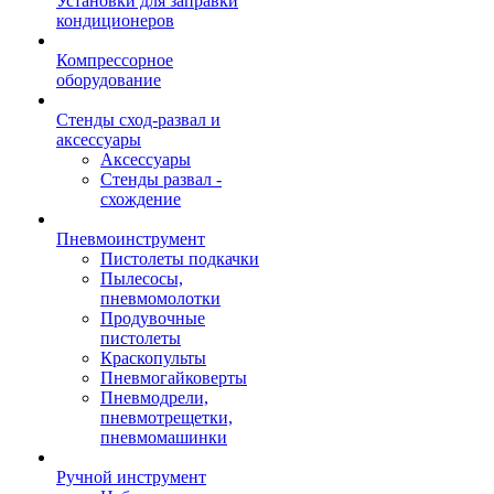
Установки для заправки
кондиционеров
Компрессорное
оборудование
Стенды сход-развал и
аксессуары
Аксессуары
Стенды развал -
схождение
Пневмоинструмент
Пистолеты подкачки
Пылесосы,
пневмомолотки
Продувочные
пистолеты
Краскопульты
Пневмогайковерты
Пневмодрели,
пневмотрещетки,
пневмомашинки
Ручной инструмент