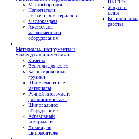
ЦКСТО
Маслосборники
Услуги и
Нагнетатели
цены
смазочных материалов
Выполненные
Маслораздача
работы
Аксессуары
маслосменного
оборудования
Материалы, инструменты и
химия для шиномонтажа
Камеры
Вентили для колес
Балансировочные
грузики
Шиноремонтные
материалы
Ручной инструмент
для шиномонтажа
Шиповальное
оборудование
Абразивный
инструмент
Химия для
шиномонтажа