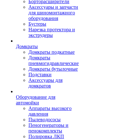
Борторасширители
Аксессуары и запчасти
для шиномонтажного
оборудования
Бустеры
Нарезка протектора и
экструдеры
Домкраты
Домкраты подкатные
Домкраты
пневмогидравлические
Домкраты бутылочные
Подставки
Аксессуары для
домкратов
Оборудование для
автомойки
Аппараты высокого
давления
Пылеводососы
Пеногенераторы и
пенокомплекты
Полировка ЛКП