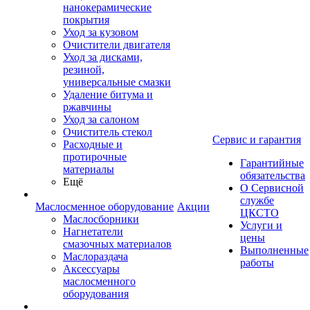
нанокерамические
покрытия
Уход за кузовом
Очистители двигателя
Уход за дисками,
резиной,
универсальные смазки
Удаление битума и
ржавчины
Уход за салоном
Очиститель стекол
Сервис и гарантия
Расходные и
протирочные
Гарантийные
материалы
обязательства
Ещё
О Сервисной
службе
Маслосменное оборудование
Акции
ЦКСТО
Маслосборники
Услуги и
Нагнетатели
цены
смазочных материалов
Выполненные
Маслораздача
работы
Аксессуары
маслосменного
оборудования