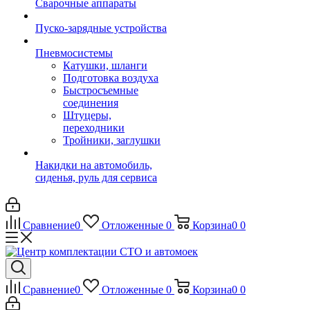
Сварочные аппараты
Пуско-зарядные устройства
Пневмосистемы
Катушки, шланги
Подготовка воздуха
Быстросъемные
соединения
Штуцеры,
переходники
Тройники, заглушки
Накидки на автомобиль,
сиденья, руль для сервиса
Сравнение
0
Отложенные
0
Корзина
0
0
Сравнение
0
Отложенные
0
Корзина
0
0