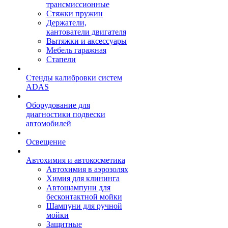
трансмиссионные
Стяжки пружин
Держатели,
кантователи двигателя
Вытяжки и аксессуары
Мебель гаражная
Стапели
Стенды калибровки систем
ADAS
Оборудование для
диагностики подвески
автомобилей
Освещение
Автохимия и автокосметика
Автохимия в аэрозолях
Химия для клининга
Автошампуни для
бесконтактной мойки
Шампуни для ручной
мойки
Защитные