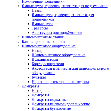
Ножничные подъемники
Ямные пути, траверсы, запчасти для подъемников
Назад
Ямные пути, траверсы, запчасти для
подъемников
Ямные пути
Траверсы
Аксессуары для подъёмников
Шиномонтажные станки
Балансировочные станки
Шиномонтажное оборудование
Назад
Шиномонтажное оборудование
Вулканизаторы
Борторасширители
Аксессуары и запчасти для шиномонтажного
оборудования
Бустеры
Нарезка протектора и экструдеры
Домкраты
Назад
Домкраты
Домкраты подкатные
Домкраты пневмогидравлические
Домкраты бутылочные