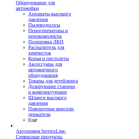
Оборудование для
автомойки
Аппараты высокого
давления
Пылеводососы
Пеногенераторы и
пенокомплекты
Полировка ЛКП
Распылитель для
химчисток
Копья и пистолеты
Аксессуары для
автомоечного
оборудования
Товары для детейлинга
Дозирующие станции
и комплектующие
Шланги высокого
давления
Поворотные консоли,
держатели
Ещё
Автохимия ServiceLine.
Сервисные продукты.