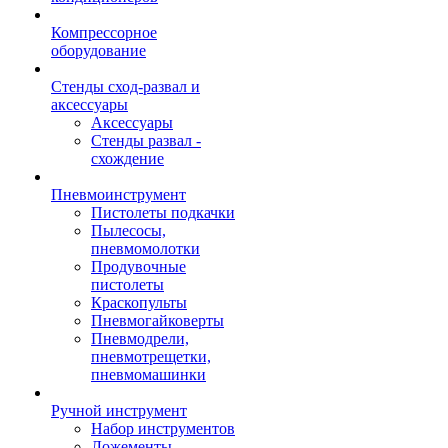
Компрессорное
оборудование
Стенды сход-развал и
аксессуары
Аксессуары
Стенды развал -
схождение
Пневмоинструмент
Пистолеты подкачки
Пылесосы,
пневмомолотки
Продувочные
пистолеты
Краскопульты
Пневмогайковерты
Пневмодрели,
пневмотрещетки,
пневмомашинки
Ручной инструмент
Набор инструментов
Ложементы