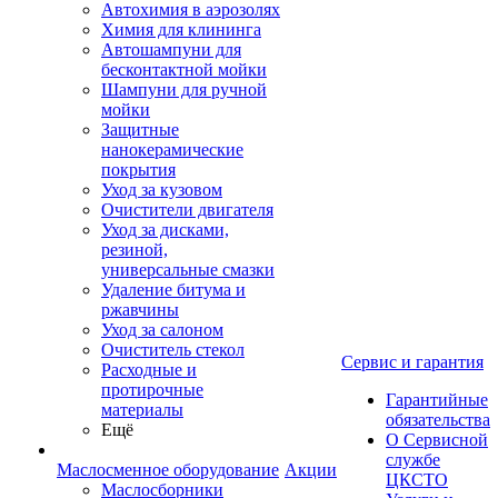
Автохимия в аэрозолях
Химия для клининга
Автошампуни для
бесконтактной мойки
Шампуни для ручной
мойки
Защитные
нанокерамические
покрытия
Уход за кузовом
Очистители двигателя
Уход за дисками,
резиной,
универсальные смазки
Удаление битума и
ржавчины
Уход за салоном
Очиститель стекол
Сервис и гарантия
Расходные и
протирочные
Гарантийные
материалы
обязательства
Ещё
О Сервисной
службе
Маслосменное оборудование
Акции
ЦКСТО
Маслосборники