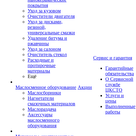
покрытия
Уход за кузовом
Очистители двигателя
Уход за дисками,
резиной,
универсальные смазки
Удаление битума и
ржавчины
Уход за салоном
Очиститель стекол
Сервис и гарантия
Расходные и
протирочные
Гарантийные
материалы
обязательства
Ещё
О Сервисной
службе
Маслосменное оборудование
Акции
ЦКСТО
Маслосборники
Услуги и
Нагнетатели
цены
смазочных материалов
Выполненные
Маслораздача
работы
Аксессуары
маслосменного
оборудования