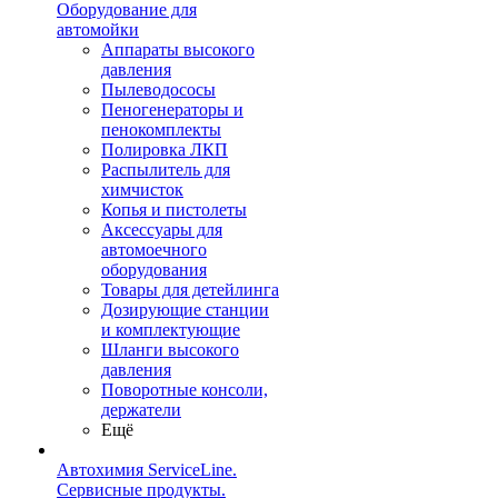
Оборудование для
автомойки
Аппараты высокого
давления
Пылеводососы
Пеногенераторы и
пенокомплекты
Полировка ЛКП
Распылитель для
химчисток
Копья и пистолеты
Аксессуары для
автомоечного
оборудования
Товары для детейлинга
Дозирующие станции
и комплектующие
Шланги высокого
давления
Поворотные консоли,
держатели
Ещё
Автохимия ServiceLine.
Сервисные продукты.