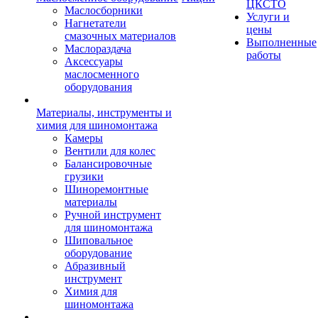
ЦКСТО
Маслосборники
Услуги и
Нагнетатели
цены
смазочных материалов
Выполненные
Маслораздача
работы
Аксессуары
маслосменного
оборудования
Материалы, инструменты и
химия для шиномонтажа
Камеры
Вентили для колес
Балансировочные
грузики
Шиноремонтные
материалы
Ручной инструмент
для шиномонтажа
Шиповальное
оборудование
Абразивный
инструмент
Химия для
шиномонтажа