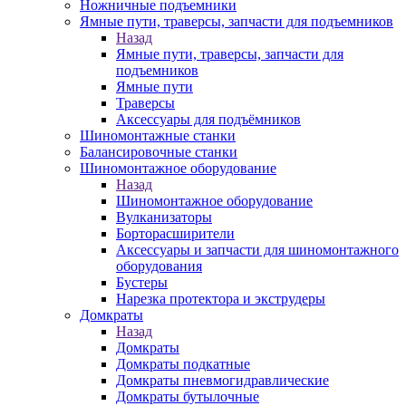
Ножничные подъемники
Ямные пути, траверсы, запчасти для подъемников
Назад
Ямные пути, траверсы, запчасти для
подъемников
Ямные пути
Траверсы
Аксессуары для подъёмников
Шиномонтажные станки
Балансировочные станки
Шиномонтажное оборудование
Назад
Шиномонтажное оборудование
Вулканизаторы
Борторасширители
Аксессуары и запчасти для шиномонтажного
оборудования
Бустеры
Нарезка протектора и экструдеры
Домкраты
Назад
Домкраты
Домкраты подкатные
Домкраты пневмогидравлические
Домкраты бутылочные