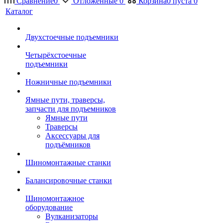
Сравнение
0
Отложенные
0
Корзина
0
пуста
0
Каталог
Двухстоечные подъемники
Четырёхстоечные
подъемники
Ножничные подъемники
Ямные пути, траверсы,
запчасти для подъемников
Ямные пути
Траверсы
Аксессуары для
подъёмников
Шиномонтажные станки
Балансировочные станки
Шиномонтажное
оборудование
Вулканизаторы