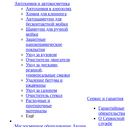
Автохимия и автокосметика
Автохимия в аэрозолях
Химия для клининга
Автошампуни для
бесконтактной мойки
Шампуни для ручной
мойки
Защитные
нанокерамические
покрытия
Уход за кузовом
Очистители двигателя
Уход за дисками,
резиной,
универсальные смазки
Удаление битума и
ржавчины
Уход за салоном
Очиститель стекол
Сервис и гарантия
Расходные и
протирочные
Гарантийные
материалы
обязательства
Ещё
О Сервисной
службе
Маслосменное оборудование
Акции