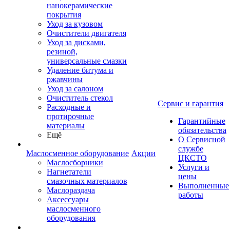
нанокерамические
покрытия
Уход за кузовом
Очистители двигателя
Уход за дисками,
резиной,
универсальные смазки
Удаление битума и
ржавчины
Уход за салоном
Очиститель стекол
Сервис и гарантия
Расходные и
протирочные
Гарантийные
материалы
обязательства
Ещё
О Сервисной
службе
Маслосменное оборудование
Акции
ЦКСТО
Маслосборники
Услуги и
Нагнетатели
цены
смазочных материалов
Выполненные
Маслораздача
работы
Аксессуары
маслосменного
оборудования