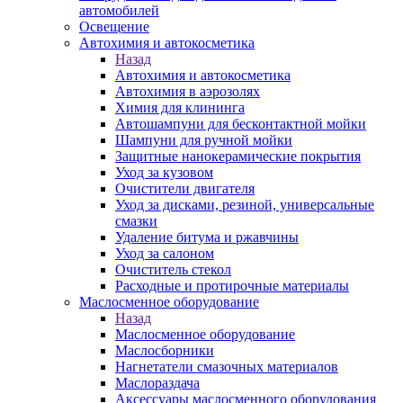
автомобилей
Освещение
Автохимия и автокосметика
Назад
Автохимия и автокосметика
Автохимия в аэрозолях
Химия для клининга
Автошампуни для бесконтактной мойки
Шампуни для ручной мойки
Защитные нанокерамические покрытия
Уход за кузовом
Очистители двигателя
Уход за дисками, резиной, универсальные
смазки
Удаление битума и ржавчины
Уход за салоном
Очиститель стекол
Расходные и протирочные материалы
Маслосменное оборудование
Назад
Маслосменное оборудование
Маслосборники
Нагнетатели смазочных материалов
Маслораздача
Аксессуары маслосменного оборудования