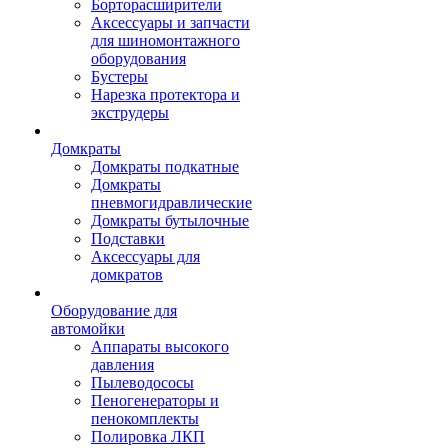
Борторасширители
Аксессуары и запчасти
для шиномонтажного
оборудования
Бустеры
Нарезка протектора и
экструдеры
Домкраты
Домкраты подкатные
Домкраты
пневмогидравлические
Домкраты бутылочные
Подставки
Аксессуары для
домкратов
Оборудование для
автомойки
Аппараты высокого
давления
Пылеводососы
Пеногенераторы и
пенокомплекты
Полировка ЛКП