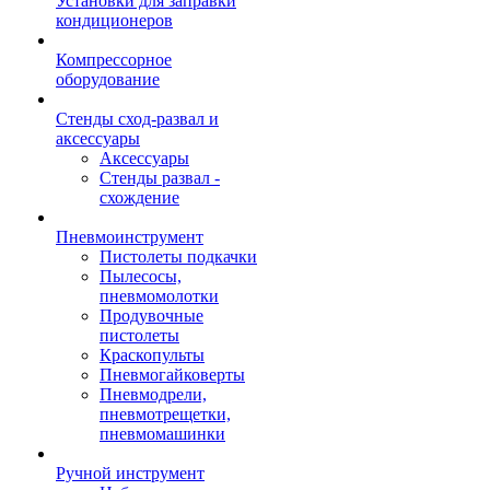
Установки для заправки
кондиционеров
Компрессорное
оборудование
Стенды сход-развал и
аксессуары
Аксессуары
Стенды развал -
схождение
Пневмоинструмент
Пистолеты подкачки
Пылесосы,
пневмомолотки
Продувочные
пистолеты
Краскопульты
Пневмогайковерты
Пневмодрели,
пневмотрещетки,
пневмомашинки
Ручной инструмент