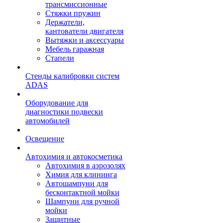
трансмиссионные
Стяжки пружин
Держатели,
кантователи двигателя
Вытяжки и аксессуары
Мебель гаражная
Стапели
Стенды калибровки систем
ADAS
Оборудование для
диагностики подвески
автомобилей
Освещение
Автохимия и автокосметика
Автохимия в аэрозолях
Химия для клининга
Автошампуни для
бесконтактной мойки
Шампуни для ручной
мойки
Защитные