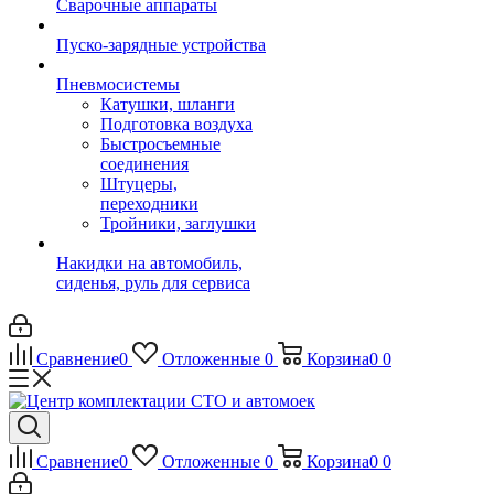
Сварочные аппараты
Пуско-зарядные устройства
Пневмосистемы
Катушки, шланги
Подготовка воздуха
Быстросъемные
соединения
Штуцеры,
переходники
Тройники, заглушки
Накидки на автомобиль,
сиденья, руль для сервиса
Сравнение
0
Отложенные
0
Корзина
0
0
Сравнение
0
Отложенные
0
Корзина
0
0