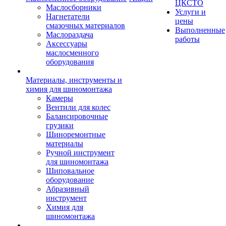
ЦКСТО
Маслосборники
Услуги и
Нагнетатели
цены
смазочных материалов
Выполненные
Маслораздача
работы
Аксессуары
маслосменного
оборудования
Материалы, инструменты и
химия для шиномонтажа
Камеры
Вентили для колес
Балансировочные
грузики
Шиноремонтные
материалы
Ручной инструмент
для шиномонтажа
Шиповальное
оборудование
Абразивный
инструмент
Химия для
шиномонтажа