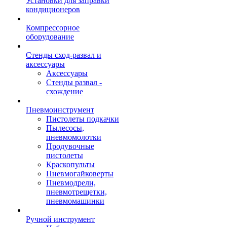
Установки для заправки
кондиционеров
Компрессорное
оборудование
Стенды сход-развал и
аксессуары
Аксессуары
Стенды развал -
схождение
Пневмоинструмент
Пистолеты подкачки
Пылесосы,
пневмомолотки
Продувочные
пистолеты
Краскопульты
Пневмогайковерты
Пневмодрели,
пневмотрещетки,
пневмомашинки
Ручной инструмент