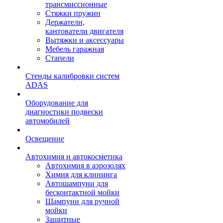
трансмиссионные
Стяжки пружин
Держатели,
кантователи двигателя
Вытяжки и аксессуары
Мебель гаражная
Стапели
Стенды калибровки систем
ADAS
Оборудование для
диагностики подвески
автомобилей
Освещение
Автохимия и автокосметика
Автохимия в аэрозолях
Химия для клининга
Автошампуни для
бесконтактной мойки
Шампуни для ручной
мойки
Защитные