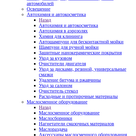
автомобилей
Освещение
Автохимия и автокосметика
Назад
Автохимия и автокосметика
Автохимия в аэрозолях
Химия для клининга
Автошампуни для бесконтактной мойки
Шампуни для ручной мойки
Защитные нанокерамические покрытия
Уход за кузовом
Очистители двигателя
Уход за дисками, резиной, универсальные
смазки
Удаление битума и ржавчины
Уход за салоном
Очиститель стекол
Расходные и протирочные материалы
Маслосменное оборудование
Назад
Маслосменное оборудование
Маслосборники
Нагнетатели смазочных материалов
Маслораздача
Аксессуары маслосменного оборудования