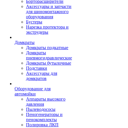
Борторасширители
Аксессуары и запчасти
для шиномонтажного
оборудования
Бустеры
Нарезка протектора и
экструдеры
Домкраты
Домкраты подкатные
Домкраты
пневмогидравлические
Домкраты бутылочные
Подставки
Аксессуары для
домкратов
Оборудование для
автомойки
Аппараты высокого
давления
Пылеводососы
Пеногенераторы и
пенокомплекты
Полировка ЛКП