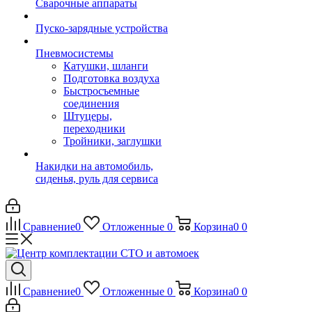
Сварочные аппараты
Пуско-зарядные устройства
Пневмосистемы
Катушки, шланги
Подготовка воздуха
Быстросъемные
соединения
Штуцеры,
переходники
Тройники, заглушки
Накидки на автомобиль,
сиденья, руль для сервиса
Сравнение
0
Отложенные
0
Корзина
0
0
Сравнение
0
Отложенные
0
Корзина
0
0