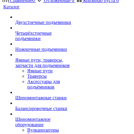
Сравнение
0
Отложенные
0
Корзина
0
пуста
0
Каталог
Двухстоечные подъемники
Четырёхстоечные
подъемники
Ножничные подъемники
Ямные пути, траверсы,
запчасти для подъемников
Ямные пути
Траверсы
Аксессуары для
подъёмников
Шиномонтажные станки
Балансировочные станки
Шиномонтажное
оборудование
Вулканизаторы