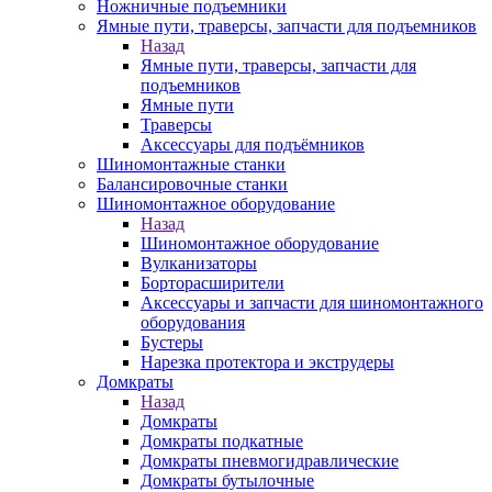
Ножничные подъемники
Ямные пути, траверсы, запчасти для подъемников
Назад
Ямные пути, траверсы, запчасти для
подъемников
Ямные пути
Траверсы
Аксессуары для подъёмников
Шиномонтажные станки
Балансировочные станки
Шиномонтажное оборудование
Назад
Шиномонтажное оборудование
Вулканизаторы
Борторасширители
Аксессуары и запчасти для шиномонтажного
оборудования
Бустеры
Нарезка протектора и экструдеры
Домкраты
Назад
Домкраты
Домкраты подкатные
Домкраты пневмогидравлические
Домкраты бутылочные