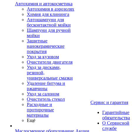
Автохимия и автокосметика
Автохимия в аэрозолях
Химия для клининга
Автошампуни для
бесконтактной мойки
Шампуни для ручной
мойки
Защитные
нанокерамические
покрытия
Уход за кузовом
Очистители двигателя
Уход за дисками,
резиной,
универсальные смазки
Удаление битума и
ржавчины
Уход за салоном
Очиститель стекол
Сервис и гарантия
Расходные и
протирочные
Гарантийные
материалы
обязательства
Ещё
О Сервисной
службе
Маслосменное оборудование
Акции