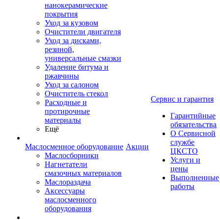
нанокерамические
покрытия
Уход за кузовом
Очистители двигателя
Уход за дисками,
резиной,
универсальные смазки
Удаление битума и
ржавчины
Уход за салоном
Очиститель стекол
Сервис и гарантия
Расходные и
протирочные
Гарантийные
материалы
обязательства
Ещё
О Сервисной
службе
Маслосменное оборудование
Акции
ЦКСТО
Маслосборники
Услуги и
Нагнетатели
цены
смазочных материалов
Выполненные
Маслораздача
работы
Аксессуары
маслосменного
оборудования