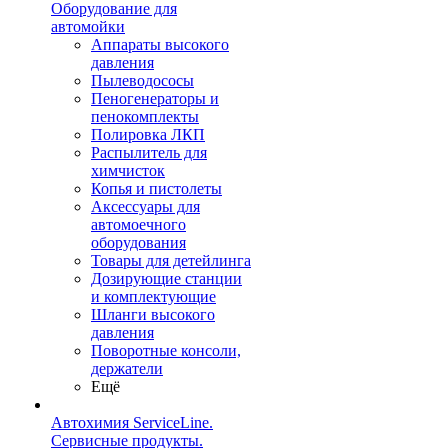
Оборудование для
автомойки
Аппараты высокого
давления
Пылеводососы
Пеногенераторы и
пенокомплекты
Полировка ЛКП
Распылитель для
химчисток
Копья и пистолеты
Аксессуары для
автомоечного
оборудования
Товары для детейлинга
Дозирующие станции
и комплектующие
Шланги высокого
давления
Поворотные консоли,
держатели
Ещё
Автохимия ServiceLine.
Сервисные продукты.