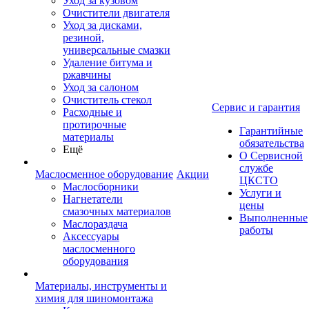
Уход за кузовом
Очистители двигателя
Уход за дисками,
резиной,
универсальные смазки
Удаление битума и
ржавчины
Уход за салоном
Очиститель стекол
Сервис и гарантия
Расходные и
протирочные
Гарантийные
материалы
обязательства
Ещё
О Сервисной
службе
Маслосменное оборудование
Акции
ЦКСТО
Маслосборники
Услуги и
Нагнетатели
цены
смазочных материалов
Выполненные
Маслораздача
работы
Аксессуары
маслосменного
оборудования
Материалы, инструменты и
химия для шиномонтажа