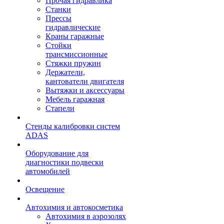
Прочая гидравлика
Станки
Прессы
гидравлические
Краны гаражные
Стойки
трансмиссионные
Стяжки пружин
Держатели,
кантователи двигателя
Вытяжки и аксессуары
Мебель гаражная
Стапели
Стенды калибровки систем
ADAS
Оборудование для
диагностики подвески
автомобилей
Освещение
Автохимия и автокосметика
Автохимия в аэрозолях