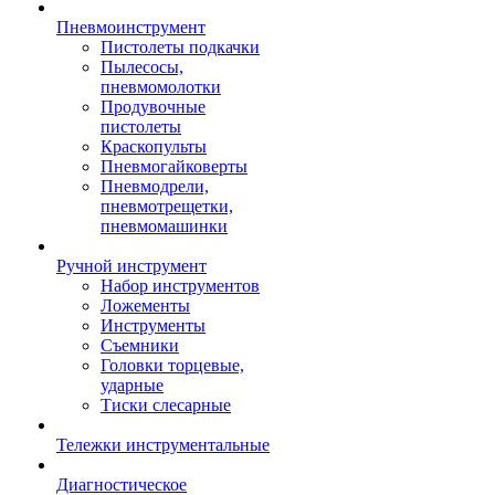
Пневмоинструмент
Пистолеты подкачки
Пылесосы,
пневмомолотки
Продувочные
пистолеты
Краскопульты
Пневмогайковерты
Пневмодрели,
пневмотрещетки,
пневмомашинки
Ручной инструмент
Набор инструментов
Ложементы
Инструменты
Съемники
Головки торцевые,
ударные
Тиски слесарные
Тележки инструментальные
Диагностическое