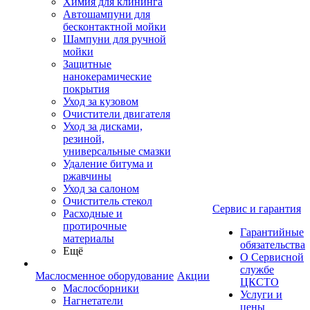
Химия для клининга
Автошампуни для
бесконтактной мойки
Шампуни для ручной
мойки
Защитные
нанокерамические
покрытия
Уход за кузовом
Очистители двигателя
Уход за дисками,
резиной,
универсальные смазки
Удаление битума и
ржавчины
Уход за салоном
Очиститель стекол
Сервис и гарантия
Расходные и
протирочные
Гарантийные
материалы
обязательства
Ещё
О Сервисной
службе
Маслосменное оборудование
Акции
ЦКСТО
Маслосборники
Услуги и
Нагнетатели
цены