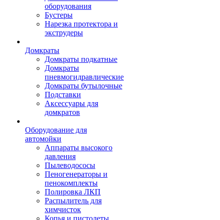
оборудования
Бустеры
Нарезка протектора и
экструдеры
Домкраты
Домкраты подкатные
Домкраты
пневмогидравлические
Домкраты бутылочные
Подставки
Аксессуары для
домкратов
Оборудование для
автомойки
Аппараты высокого
давления
Пылеводососы
Пеногенераторы и
пенокомплекты
Полировка ЛКП
Распылитель для
химчисток
Копья и пистолеты