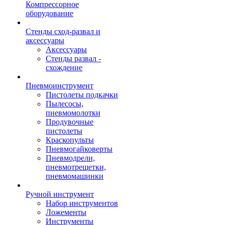
Компрессорное
оборудование
Стенды сход-развал и
аксессуары
Аксессуары
Стенды развал -
схождение
Пневмоинструмент
Пистолеты подкачки
Пылесосы,
пневмомолотки
Продувочные
пистолеты
Краскопульты
Пневмогайковерты
Пневмодрели,
пневмотрещетки,
пневмомашинки
Ручной инструмент
Набор инструментов
Ложементы
Инструменты