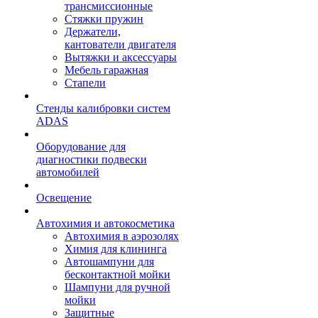
трансмиссионные
Стяжки пружин
Держатели,
кантователи двигателя
Вытяжки и аксессуары
Мебель гаражная
Стапели
Стенды калибровки систем
ADAS
Оборудование для
диагностики подвески
автомобилей
Освещение
Автохимия и автокосметика
Автохимия в аэрозолях
Химия для клининга
Автошампуни для
бесконтактной мойки
Шампуни для ручной
мойки
Защитные