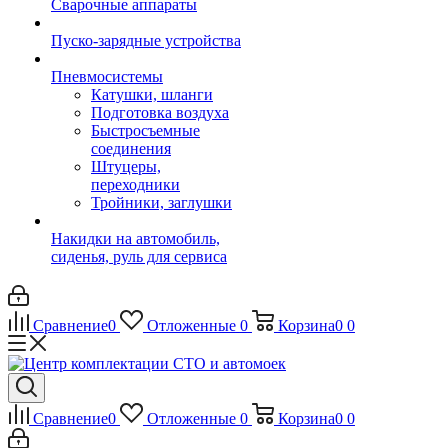
Сварочные аппараты
Пуско-зарядные устройства
Пневмосистемы
Катушки, шланги
Подготовка воздуха
Быстросъемные
соединения
Штуцеры,
переходники
Тройники, заглушки
Накидки на автомобиль,
сиденья, руль для сервиса
Сравнение
0
Отложенные
0
Корзина
0
0
Сравнение
0
Отложенные
0
Корзина
0
0