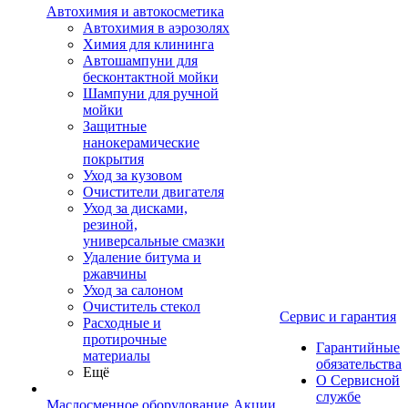
Автохимия и автокосметика
Автохимия в аэрозолях
Химия для клининга
Автошампуни для
бесконтактной мойки
Шампуни для ручной
мойки
Защитные
нанокерамические
покрытия
Уход за кузовом
Очистители двигателя
Уход за дисками,
резиной,
универсальные смазки
Удаление битума и
ржавчины
Уход за салоном
Очиститель стекол
Сервис и гарантия
Расходные и
протирочные
Гарантийные
материалы
обязательства
Ещё
О Сервисной
службе
Маслосменное оборудование
Акции