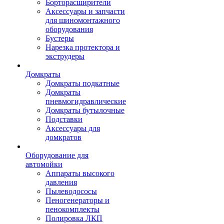
Борторасширители
Аксессуары и запчасти
для шиномонтажного
оборудования
Бустеры
Нарезка протектора и
экструдеры
Домкраты
Домкраты подкатные
Домкраты
пневмогидравлические
Домкраты бутылочные
Подставки
Аксессуары для
домкратов
Оборудование для
автомойки
Аппараты высокого
давления
Пылеводососы
Пеногенераторы и
пенокомплекты
Полировка ЛКП