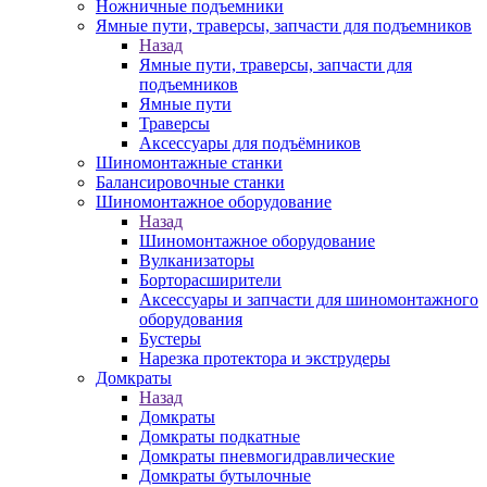
Ножничные подъемники
Ямные пути, траверсы, запчасти для подъемников
Назад
Ямные пути, траверсы, запчасти для
подъемников
Ямные пути
Траверсы
Аксессуары для подъёмников
Шиномонтажные станки
Балансировочные станки
Шиномонтажное оборудование
Назад
Шиномонтажное оборудование
Вулканизаторы
Борторасширители
Аксессуары и запчасти для шиномонтажного
оборудования
Бустеры
Нарезка протектора и экструдеры
Домкраты
Назад
Домкраты
Домкраты подкатные
Домкраты пневмогидравлические
Домкраты бутылочные