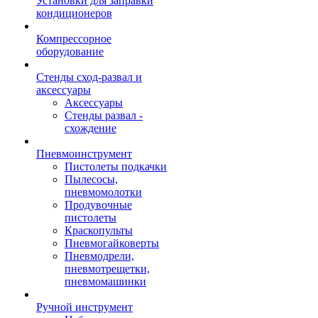
Установки для заправки
кондиционеров
Компрессорное
оборудование
Стенды сход-развал и
аксессуары
Аксессуары
Стенды развал -
схождение
Пневмоинструмент
Пистолеты подкачки
Пылесосы,
пневмомолотки
Продувочные
пистолеты
Краскопульты
Пневмогайковерты
Пневмодрели,
пневмотрещетки,
пневмомашинки
Ручной инструмент