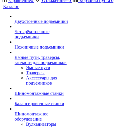
Сравнение
0
Отложенные
0
Корзина
0
пуста
0
Каталог
Двухстоечные подъемники
Четырёхстоечные
подъемники
Ножничные подъемники
Ямные пути, траверсы,
запчасти для подъемников
Ямные пути
Траверсы
Аксессуары для
подъёмников
Шиномонтажные станки
Балансировочные станки
Шиномонтажное
оборудование
Вулканизаторы