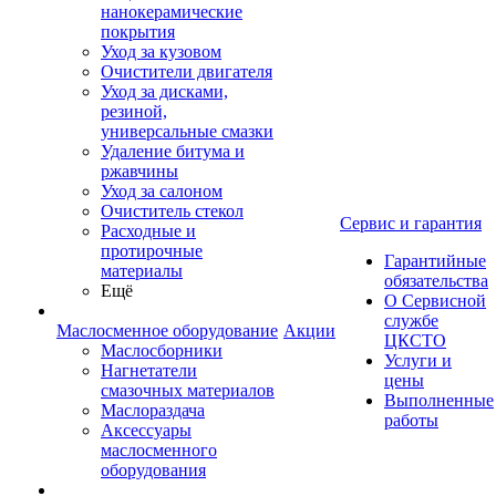
нанокерамические
покрытия
Уход за кузовом
Очистители двигателя
Уход за дисками,
резиной,
универсальные смазки
Удаление битума и
ржавчины
Уход за салоном
Очиститель стекол
Сервис и гарантия
Расходные и
протирочные
Гарантийные
материалы
обязательства
Ещё
О Сервисной
службе
Маслосменное оборудование
Акции
ЦКСТО
Маслосборники
Услуги и
Нагнетатели
цены
смазочных материалов
Выполненные
Маслораздача
работы
Аксессуары
маслосменного
оборудования