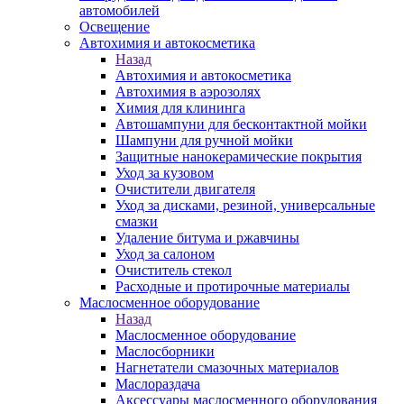
автомобилей
Освещение
Автохимия и автокосметика
Назад
Автохимия и автокосметика
Автохимия в аэрозолях
Химия для клининга
Автошампуни для бесконтактной мойки
Шампуни для ручной мойки
Защитные нанокерамические покрытия
Уход за кузовом
Очистители двигателя
Уход за дисками, резиной, универсальные
смазки
Удаление битума и ржавчины
Уход за салоном
Очиститель стекол
Расходные и протирочные материалы
Маслосменное оборудование
Назад
Маслосменное оборудование
Маслосборники
Нагнетатели смазочных материалов
Маслораздача
Аксессуары маслосменного оборудования