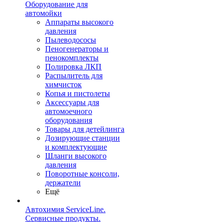
Оборудование для
автомойки
Аппараты высокого
давления
Пылеводососы
Пеногенераторы и
пенокомплекты
Полировка ЛКП
Распылитель для
химчисток
Копья и пистолеты
Аксессуары для
автомоечного
оборудования
Товары для детейлинга
Дозирующие станции
и комплектующие
Шланги высокого
давления
Поворотные консоли,
держатели
Ещё
Автохимия ServiceLine.
Сервисные продукты.