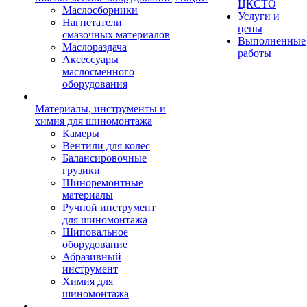
ЦКСТО
Маслосборники
Услуги и
Нагнетатели
цены
смазочных материалов
Выполненные
Маслораздача
работы
Аксессуары
маслосменного
оборудования
Материалы, инструменты и
химия для шиномонтажа
Камеры
Вентили для колес
Балансировочные
грузики
Шиноремонтные
материалы
Ручной инструмент
для шиномонтажа
Шиповальное
оборудование
Абразивный
инструмент
Химия для
шиномонтажа