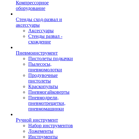
Компрессорное
оборудование
Стенды сход-развал и
аксессуары
Аксессуары
Стенды развал -
схождение
Пневмоинструмент
Пистолеты подкачки
Пылесосы,
пневмомолотки
Продувочные
пистолеты
Краскопульты
Пневмогайковерты
Пневмодрели,
пневмотрещетки,
пневмомашинки
Ручной инструмент
Набор инструментов
Ложементы
Инструменты