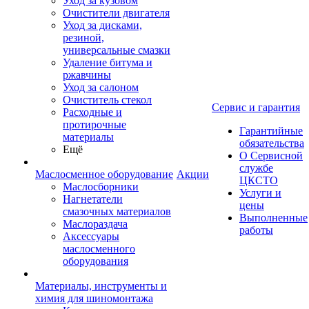
Уход за кузовом
Очистители двигателя
Уход за дисками,
резиной,
универсальные смазки
Удаление битума и
ржавчины
Уход за салоном
Очиститель стекол
Сервис и гарантия
Расходные и
протирочные
Гарантийные
материалы
обязательства
Ещё
О Сервисной
службе
Маслосменное оборудование
Акции
ЦКСТО
Маслосборники
Услуги и
Нагнетатели
цены
смазочных материалов
Выполненные
Маслораздача
работы
Аксессуары
маслосменного
оборудования
Материалы, инструменты и
химия для шиномонтажа