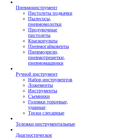
Пневмоинструмент
Пистолеты подкачки
Пылесосы,
пневмомолотки
Продувочные
пистолеты
Краскопульты
Пневмогайковерты
Пневмодрели,
пневмотрещетки,
пневмомашинки
Ручной инструмент
Набор инструментов
Ложементы
Инструменты
Съемники
Головки торцевые,
ударные
Тиски слесарные
Тележки инструментальные
Диагностическое