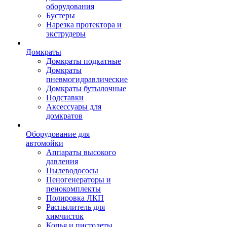
оборудования
Бустеры
Нарезка протектора и
экструдеры
Домкраты
Домкраты подкатные
Домкраты
пневмогидравлические
Домкраты бутылочные
Подставки
Аксессуары для
домкратов
Оборудование для
автомойки
Аппараты высокого
давления
Пылеводососы
Пеногенераторы и
пенокомплекты
Полировка ЛКП
Распылитель для
химчисток
Копья и пистолеты