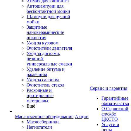
Химия для клининга
Автошампуни для
бесконтактной мойки
Шампуни для ручной
мойки
Защитные
нанокерамические
покрытия
Уход за кузовом
Очистители двигателя
Уход за дисками,
резиной,
универсальные смазки
Удаление битума и
ржавчины
Уход за салоном
Очиститель стекол
Сервис и гарантия
Расходные и
протирочные
Гарантийные
материалы
обязательства
Ещё
О Сервисной
службе
Маслосменное оборудование
Акции
ЦКСТО
Маслосборники
Услуги и
Нагнетатели
цены