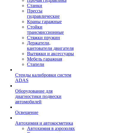
Прочая гидравлика
Станки
Прессы
гидравлические
Краны гаражные
Стойки
трансмиссионные
Стяжки пружин
Держатели,
кантователи двигателя
Вытяжки и аксессуары
Мебель гаражная
Стапели
Стенды калибровки систем
ADAS
Оборудование для
диагностики подвески
автомобилей
Освещение
Автохимия и автокосметика
Автохимия в аэрозолях