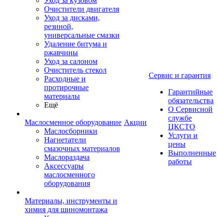
Уход за кузовом
Очистители двигателя
Уход за дисками,
резиной,
универсальные смазки
Удаление битума и
ржавчины
Уход за салоном
Очиститель стекол
Сервис и гарантия
Расходные и
протирочные
Гарантийные
материалы
обязательства
Ещё
О Сервисной
службе
Маслосменное оборудование
Акции
ЦКСТО
Маслосборники
Услуги и
Нагнетатели
цены
смазочных материалов
Выполненные
Маслораздача
работы
Аксессуары
маслосменного
оборудования
Материалы, инструменты и
химия для шиномонтажа