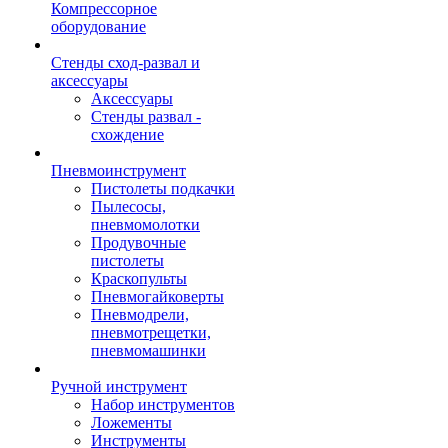
Компрессорное
оборудование
Стенды сход-развал и
аксессуары
Аксессуары
Стенды развал -
схождение
Пневмоинструмент
Пистолеты подкачки
Пылесосы,
пневмомолотки
Продувочные
пистолеты
Краскопульты
Пневмогайковерты
Пневмодрели,
пневмотрещетки,
пневмомашинки
Ручной инструмент
Набор инструментов
Ложементы
Инструменты