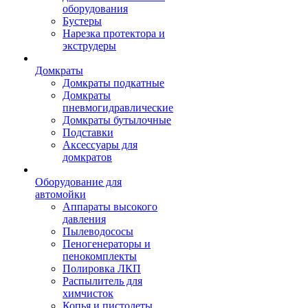
оборудования
Бустеры
Нарезка протектора и
экструдеры
Домкраты
Домкраты подкатные
Домкраты
пневмогидравлические
Домкраты бутылочные
Подставки
Аксессуары для
домкратов
Оборудование для
автомойки
Аппараты высокого
давления
Пылеводососы
Пеногенераторы и
пенокомплекты
Полировка ЛКП
Распылитель для
химчисток
Копья и пистолеты