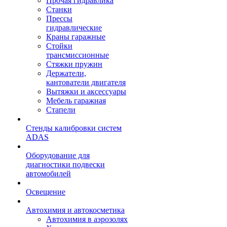
Прочая гидравлика
Станки
Прессы
гидравлические
Краны гаражные
Стойки
трансмиссионные
Стяжки пружин
Держатели,
кантователи двигателя
Вытяжки и аксессуары
Мебель гаражная
Стапели
Стенды калибровки систем
ADAS
Оборудование для
диагностики подвески
автомобилей
Освещение
Автохимия и автокосметика
Автохимия в аэрозолях