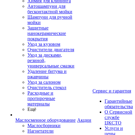
Химия для клининга
Автошампуни для
бесконтактной мойки
Шампуни для ручной
мойки
Защитные
нанокерамические
покрытия
Уход за кузовом
Очистители двигателя
Уход за дисками,
резиной,
универсальные смазки
Удаление битума и
ржавчины
Уход за салоном
Очиститель стекол
Сервис и гарантия
Расходные и
протирочные
Гарантийные
материалы
обязательства
Ещё
О Сервисной
службе
Маслосменное оборудование
Акции
ЦКСТО
Маслосборники
Услуги и
Нагнетатели
цены