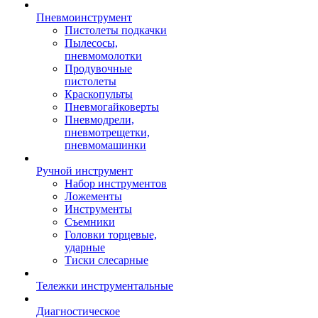
Пневмоинструмент
Пистолеты подкачки
Пылесосы,
пневмомолотки
Продувочные
пистолеты
Краскопульты
Пневмогайковерты
Пневмодрели,
пневмотрещетки,
пневмомашинки
Ручной инструмент
Набор инструментов
Ложементы
Инструменты
Съемники
Головки торцевые,
ударные
Тиски слесарные
Тележки инструментальные
Диагностическое