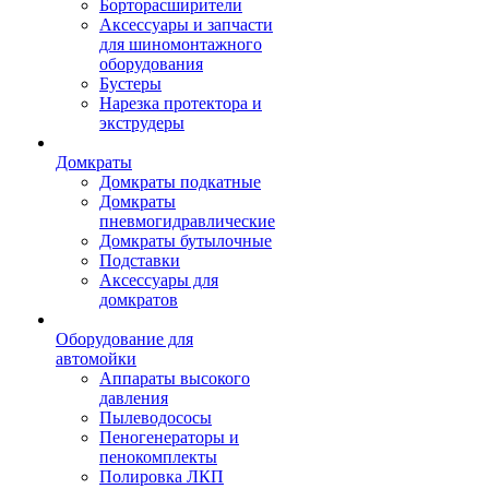
Борторасширители
Аксессуары и запчасти
для шиномонтажного
оборудования
Бустеры
Нарезка протектора и
экструдеры
Домкраты
Домкраты подкатные
Домкраты
пневмогидравлические
Домкраты бутылочные
Подставки
Аксессуары для
домкратов
Оборудование для
автомойки
Аппараты высокого
давления
Пылеводососы
Пеногенераторы и
пенокомплекты
Полировка ЛКП