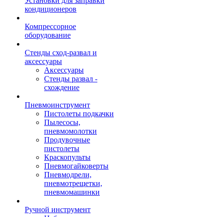
Установки для заправки
кондиционеров
Компрессорное
оборудование
Стенды сход-развал и
аксессуары
Аксессуары
Стенды развал -
схождение
Пневмоинструмент
Пистолеты подкачки
Пылесосы,
пневмомолотки
Продувочные
пистолеты
Краскопульты
Пневмогайковерты
Пневмодрели,
пневмотрещетки,
пневмомашинки
Ручной инструмент