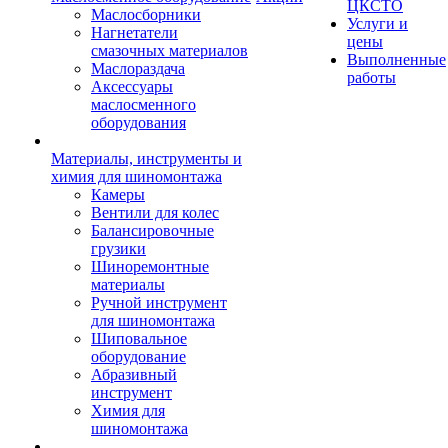
ЦКСТО
Маслосборники
Услуги и
Нагнетатели
цены
смазочных материалов
Выполненные
Маслораздача
работы
Аксессуары
маслосменного
оборудования
Материалы, инструменты и
химия для шиномонтажа
Камеры
Вентили для колес
Балансировочные
грузики
Шиноремонтные
материалы
Ручной инструмент
для шиномонтажа
Шиповальное
оборудование
Абразивный
инструмент
Химия для
шиномонтажа