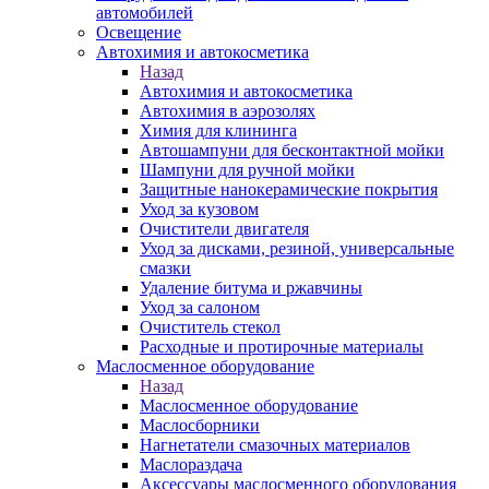
автомобилей
Освещение
Автохимия и автокосметика
Назад
Автохимия и автокосметика
Автохимия в аэрозолях
Химия для клининга
Автошампуни для бесконтактной мойки
Шампуни для ручной мойки
Защитные нанокерамические покрытия
Уход за кузовом
Очистители двигателя
Уход за дисками, резиной, универсальные
смазки
Удаление битума и ржавчины
Уход за салоном
Очиститель стекол
Расходные и протирочные материалы
Маслосменное оборудование
Назад
Маслосменное оборудование
Маслосборники
Нагнетатели смазочных материалов
Маслораздача
Аксессуары маслосменного оборудования