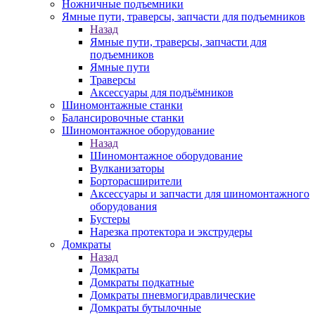
Ножничные подъемники
Ямные пути, траверсы, запчасти для подъемников
Назад
Ямные пути, траверсы, запчасти для
подъемников
Ямные пути
Траверсы
Аксессуары для подъёмников
Шиномонтажные станки
Балансировочные станки
Шиномонтажное оборудование
Назад
Шиномонтажное оборудование
Вулканизаторы
Борторасширители
Аксессуары и запчасти для шиномонтажного
оборудования
Бустеры
Нарезка протектора и экструдеры
Домкраты
Назад
Домкраты
Домкраты подкатные
Домкраты пневмогидравлические
Домкраты бутылочные