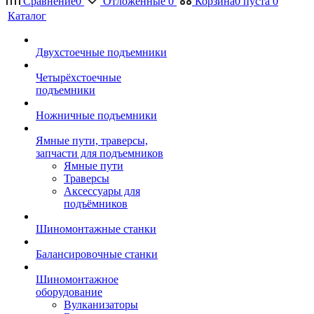
Сравнение
0
Отложенные
0
Корзина
0
пуста
0
Каталог
Двухстоечные подъемники
Четырёхстоечные
подъемники
Ножничные подъемники
Ямные пути, траверсы,
запчасти для подъемников
Ямные пути
Траверсы
Аксессуары для
подъёмников
Шиномонтажные станки
Балансировочные станки
Шиномонтажное
оборудование
Вулканизаторы