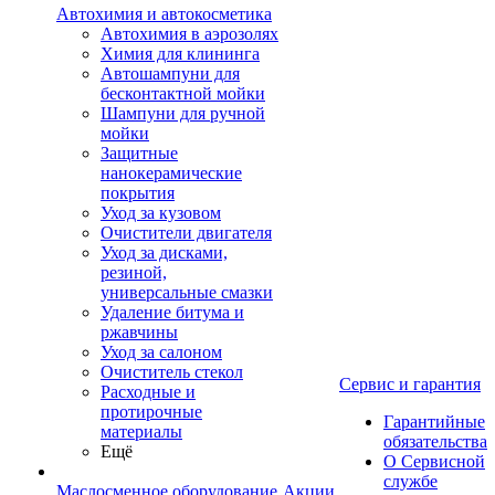
Автохимия и автокосметика
Автохимия в аэрозолях
Химия для клининга
Автошампуни для
бесконтактной мойки
Шампуни для ручной
мойки
Защитные
нанокерамические
покрытия
Уход за кузовом
Очистители двигателя
Уход за дисками,
резиной,
универсальные смазки
Удаление битума и
ржавчины
Уход за салоном
Очиститель стекол
Сервис и гарантия
Расходные и
протирочные
Гарантийные
материалы
обязательства
Ещё
О Сервисной
службе
Маслосменное оборудование
Акции