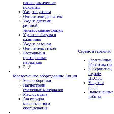
нанокерамические
покрытия
Уход за кузовом
Очистители двигателя
Уход за дисками,
резиной,
универсальные смазки
Удаление битума и
ржавчины
Уход за салоном
Очиститель стекол
Сервис и гарантия
Расходные и
протирочные
Гарантийные
материалы
обязательства
Ещё
О Сервисной
службе
Маслосменное оборудование
Акции
ЦКСТО
Маслосборники
Услуги и
Нагнетатели
цены
смазочных материалов
Выполненные
Маслораздача
работы
Аксессуары
маслосменного
оборудования