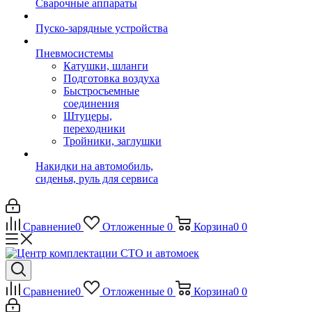
Сварочные аппараты
Пуско-зарядные устройства
Пневмосистемы
Катушки, шланги
Подготовка воздуха
Быстросъемные
соединения
Штуцеры,
переходники
Тройники, заглушки
Накидки на автомобиль,
сиденья, руль для сервиса
Сравнение
0
Отложенные
0
Корзина
0
0
Сравнение
0
Отложенные
0
Корзина
0
0