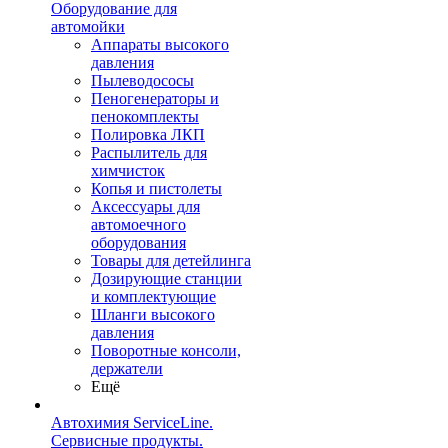
Оборудование для
автомойки
Аппараты высокого
давления
Пылеводососы
Пеногенераторы и
пенокомплекты
Полировка ЛКП
Распылитель для
химчисток
Копья и пистолеты
Аксессуары для
автомоечного
оборудования
Товары для детейлинга
Дозирующие станции
и комплектующие
Шланги высокого
давления
Поворотные консоли,
держатели
Ещё
Автохимия ServiceLine.
Сервисные продукты.