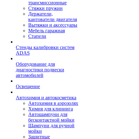
трансмиссионные
Стяжки пружин
Держатели,
кантователи двигателя
Вытяжки и аксессуары
Мебель гаражная
Стапели
Стенды калибровки систем
ADAS
Оборудование для
диагностики подвески
автомобилей
Освещение
Автохимия и автокосметика
Автохимия в аэрозолях
Химия для клининга
Автошампуни для
бесконтактной мойки
Шампуни для ручной
мойки
Защитные