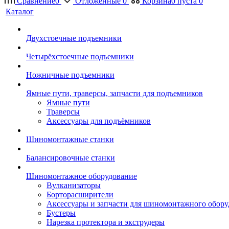
Сравнение
0
Отложенные
0
Корзина
0
пуста
0
Каталог
Двухстоечные подъемники
Четырёхстоечные подъемники
Ножничные подъемники
Ямные пути, траверсы, запчасти для подъемников
Ямные пути
Траверсы
Аксессуары для подъёмников
Шиномонтажные станки
Балансировочные станки
Шиномонтажное оборудование
Вулканизаторы
Борторасширители
Аксессуары и запчасти для шиномонтажного обору
Бустеры
Нарезка протектора и экструдеры