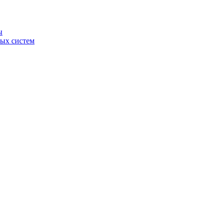
ы
ных систем