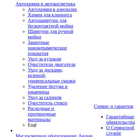
Автохимия и автокосметика
Автохимия в аэрозолях
Химия для клининга
Автошампуни для
бесконтактной мойки
Шампуни для ручной
мойки
Защитные
нанокерамические
покрытия
Уход за кузовом
Очистители двигателя
Уход за дисками,
резиной,
универсальные смазки
Удаление битума и
ржавчины
Уход за салоном
Очиститель стекол
Сервис и гарантия
Расходные и
протирочные
Гарантийные
материалы
обязательства
Ещё
О Сервисной
службе
Маслосменное оборудование
Акции