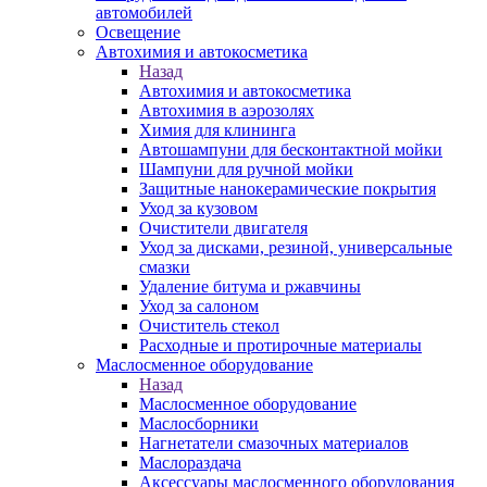
автомобилей
Освещение
Автохимия и автокосметика
Назад
Автохимия и автокосметика
Автохимия в аэрозолях
Химия для клининга
Автошампуни для бесконтактной мойки
Шампуни для ручной мойки
Защитные нанокерамические покрытия
Уход за кузовом
Очистители двигателя
Уход за дисками, резиной, универсальные
смазки
Удаление битума и ржавчины
Уход за салоном
Очиститель стекол
Расходные и протирочные материалы
Маслосменное оборудование
Назад
Маслосменное оборудование
Маслосборники
Нагнетатели смазочных материалов
Маслораздача
Аксессуары маслосменного оборудования