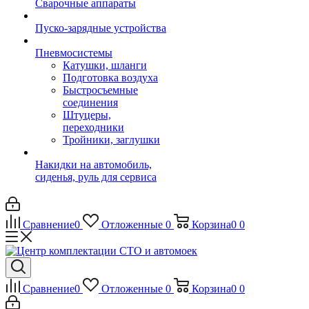
Сварочные аппараты
Пуско-зарядные устройства
Пневмосистемы
Катушки, шланги
Подготовка воздуха
Быстросъемные
соединения
Штуцеры,
переходники
Тройники, заглушки
Накидки на автомобиль,
сиденья, руль для сервиса
Сравнение
0
Отложенные
0
Корзина
0
0
Сравнение
0
Отложенные
0
Корзина
0
0