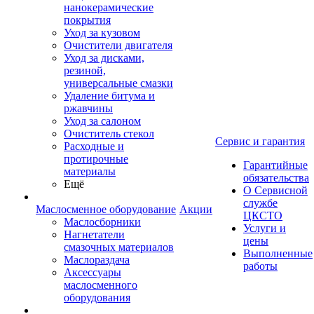
нанокерамические
покрытия
Уход за кузовом
Очистители двигателя
Уход за дисками,
резиной,
универсальные смазки
Удаление битума и
ржавчины
Уход за салоном
Очиститель стекол
Сервис и гарантия
Расходные и
протирочные
Гарантийные
материалы
обязательства
Ещё
О Сервисной
службе
Маслосменное оборудование
Акции
ЦКСТО
Маслосборники
Услуги и
Нагнетатели
цены
смазочных материалов
Выполненные
Маслораздача
работы
Аксессуары
маслосменного
оборудования