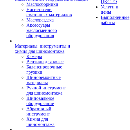
ЦКСТО
Маслосборники
Услуги и
Нагнетатели
цены
смазочных материалов
Выполненные
Маслораздача
работы
Аксессуары
маслосменного
оборудования
Материалы, инструменты и
химия для шиномонтажа
Камеры
Вентили для колес
Балансировочные
грузики
Шиноремонтные
материалы
Ручной инструмент
для шиномонтажа
Шиповальное
оборудование
Абразивный
инструмент
Химия для
шиномонтажа