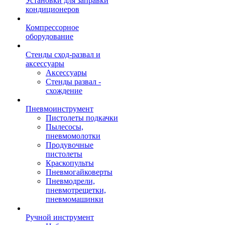
Установки для заправки
кондиционеров
Компрессорное
оборудование
Стенды сход-развал и
аксессуары
Аксессуары
Стенды развал -
схождение
Пневмоинструмент
Пистолеты подкачки
Пылесосы,
пневмомолотки
Продувочные
пистолеты
Краскопульты
Пневмогайковерты
Пневмодрели,
пневмотрещетки,
пневмомашинки
Ручной инструмент