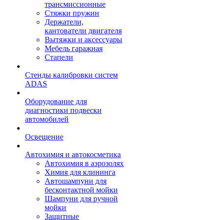
трансмиссионные
Стяжки пружин
Держатели,
кантователи двигателя
Вытяжки и аксессуары
Мебель гаражная
Стапели
Стенды калибровки систем
ADAS
Оборудование для
диагностики подвески
автомобилей
Освещение
Автохимия и автокосметика
Автохимия в аэрозолях
Химия для клининга
Автошампуни для
бесконтактной мойки
Шампуни для ручной
мойки
Защитные