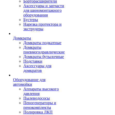
Борторасширители
Аксессуары и запчасти
для шиномонтажного
оборудования
Бустеры
Нарезка протектора и
экструдеры
Домкраты
Домкраты подкатные
Домкраты
пневмогидравлические
Домкраты бутылочные
Подставки
Аксессуары для
домкратов
Оборудование для
автомойки
Аппараты высокого
давления
Пылеводососы
Пеногенераторы и
пенокомплекты
Полировка ЛКП