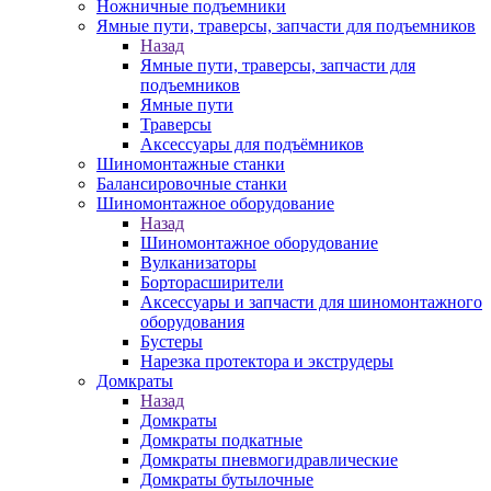
Ножничные подъемники
Ямные пути, траверсы, запчасти для подъемников
Назад
Ямные пути, траверсы, запчасти для
подъемников
Ямные пути
Траверсы
Аксессуары для подъёмников
Шиномонтажные станки
Балансировочные станки
Шиномонтажное оборудование
Назад
Шиномонтажное оборудование
Вулканизаторы
Борторасширители
Аксессуары и запчасти для шиномонтажного
оборудования
Бустеры
Нарезка протектора и экструдеры
Домкраты
Назад
Домкраты
Домкраты подкатные
Домкраты пневмогидравлические
Домкраты бутылочные