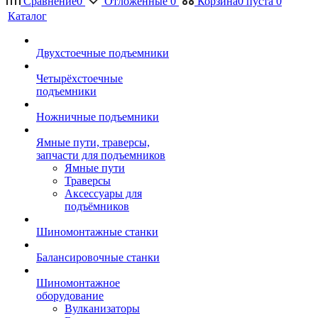
Сравнение
0
Отложенные
0
Корзина
0
пуста
0
Каталог
Двухстоечные подъемники
Четырёхстоечные
подъемники
Ножничные подъемники
Ямные пути, траверсы,
запчасти для подъемников
Ямные пути
Траверсы
Аксессуары для
подъёмников
Шиномонтажные станки
Балансировочные станки
Шиномонтажное
оборудование
Вулканизаторы