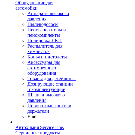
Оборудование для
автомойки
Аппараты высокого
давления
Пылеводососы
Пеногенераторы и
пенокомплекты
Полировка ЛКП
Распылитель для
химчисток
Копья и пистолеты
Аксессуары для
автомоечного
оборудования
Товары для детейлинга
Дозирующие станции
и комплектующие
Шланги высокого
давления
Поворотные консоли,
держатели
Ещё
Автохимия ServiceLine.
Сервисные продукты.