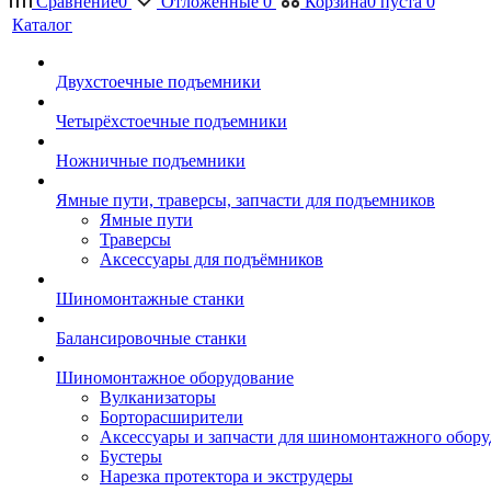
Сравнение
0
Отложенные
0
Корзина
0
пуста
0
Каталог
Двухстоечные подъемники
Четырёхстоечные подъемники
Ножничные подъемники
Ямные пути, траверсы, запчасти для подъемников
Ямные пути
Траверсы
Аксессуары для подъёмников
Шиномонтажные станки
Балансировочные станки
Шиномонтажное оборудование
Вулканизаторы
Борторасширители
Аксессуары и запчасти для шиномонтажного обору
Бустеры
Нарезка протектора и экструдеры