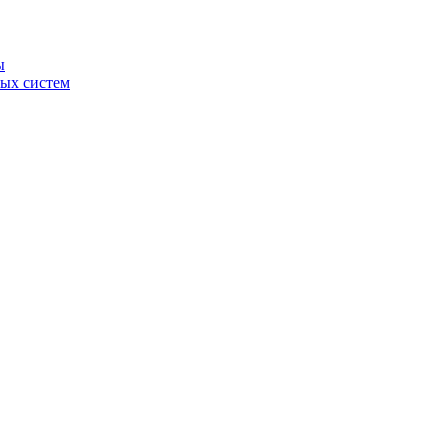
ы
ных систем