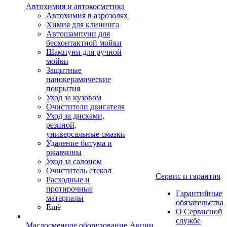
Автохимия и автокосметика
Автохимия в аэрозолях
Химия для клининга
Автошампуни для
бесконтактной мойки
Шампуни для ручной
мойки
Защитные
нанокерамические
покрытия
Уход за кузовом
Очистители двигателя
Уход за дисками,
резиной,
универсальные смазки
Удаление битума и
ржавчины
Уход за салоном
Очиститель стекол
Сервис и гарантия
Расходные и
протирочные
Гарантийные
материалы
обязательства
Ещё
О Сервисной
службе
Маслосменное оборудование
Акции