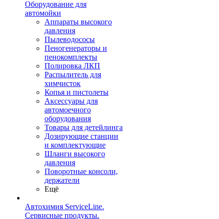
Оборудование для
автомойки
Аппараты высокого
давления
Пылеводососы
Пеногенераторы и
пенокомплекты
Полировка ЛКП
Распылитель для
химчисток
Копья и пистолеты
Аксессуары для
автомоечного
оборудования
Товары для детейлинга
Дозирующие станции
и комплектующие
Шланги высокого
давления
Поворотные консоли,
держатели
Ещё
Автохимия ServiceLine.
Сервисные продукты.