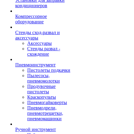
Установки для заправки
кондиционеров
Компрессорное
оборудование
Стенды сход-развал и
аксессуары
Аксессуары
Стенды развал -
схождение
Пневмоинструмент
Пистолеты подкачки
Пылесосы,
пневмомолотки
Продувочные
пистолеты
Краскопульты
Пневмогайковерты
Пневмодрели,
пневмотрещетки,
пневмомашинки
Ручной инструмент