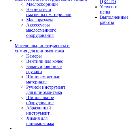
ЦКСТО
Маслосборники
Услуги и
Нагнетатели
цены
смазочных материалов
Выполненные
Маслораздача
работы
Аксессуары
маслосменного
оборудования
Материалы, инструменты и
химия для шиномонтажа
Камеры
Вентили для колес
Балансировочные
грузики
Шиноремонтные
материалы
Ручной инструмент
для шиномонтажа
Шиповальное
оборудование
Абразивный
инструмент
Химия для
шиномонтажа