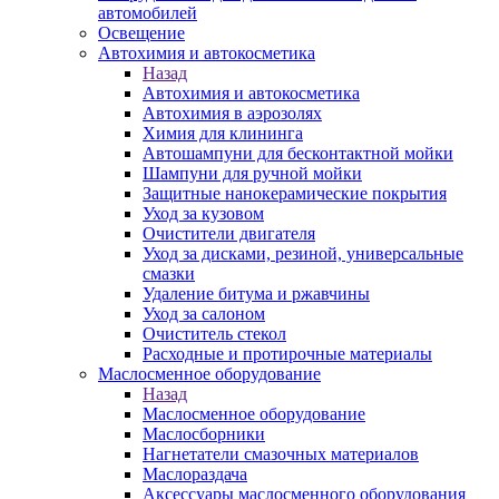
автомобилей
Освещение
Автохимия и автокосметика
Назад
Автохимия и автокосметика
Автохимия в аэрозолях
Химия для клининга
Автошампуни для бесконтактной мойки
Шампуни для ручной мойки
Защитные нанокерамические покрытия
Уход за кузовом
Очистители двигателя
Уход за дисками, резиной, универсальные
смазки
Удаление битума и ржавчины
Уход за салоном
Очиститель стекол
Расходные и протирочные материалы
Маслосменное оборудование
Назад
Маслосменное оборудование
Маслосборники
Нагнетатели смазочных материалов
Маслораздача
Аксессуары маслосменного оборудования