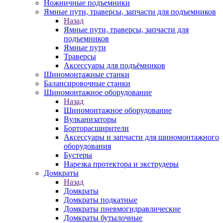
Ножничные подъемники
Ямные пути, траверсы, запчасти для подъемников
Назад
Ямные пути, траверсы, запчасти для
подъемников
Ямные пути
Траверсы
Аксессуары для подъёмников
Шиномонтажные станки
Балансировочные станки
Шиномонтажное оборудование
Назад
Шиномонтажное оборудование
Вулканизаторы
Борторасширители
Аксессуары и запчасти для шиномонтажного
оборудования
Бустеры
Нарезка протектора и экструдеры
Домкраты
Назад
Домкраты
Домкраты подкатные
Домкраты пневмогидравлические
Домкраты бутылочные