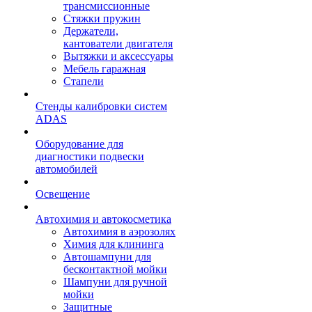
трансмиссионные
Стяжки пружин
Держатели,
кантователи двигателя
Вытяжки и аксессуары
Мебель гаражная
Стапели
Стенды калибровки систем
ADAS
Оборудование для
диагностики подвески
автомобилей
Освещение
Автохимия и автокосметика
Автохимия в аэрозолях
Химия для клининга
Автошампуни для
бесконтактной мойки
Шампуни для ручной
мойки
Защитные