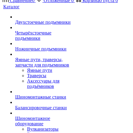
Сравнение
0
Отложенные
0
Корзина
0
пуста
0
Каталог
Двухстоечные подъемники
Четырёхстоечные
подъемники
Ножничные подъемники
Ямные пути, траверсы,
запчасти для подъемников
Ямные пути
Траверсы
Аксессуары для
подъёмников
Шиномонтажные станки
Балансировочные станки
Шиномонтажное
оборудование
Вулканизаторы