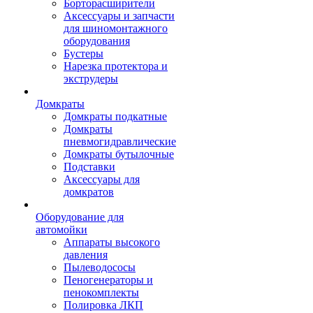
Борторасширители
Аксессуары и запчасти
для шиномонтажного
оборудования
Бустеры
Нарезка протектора и
экструдеры
Домкраты
Домкраты подкатные
Домкраты
пневмогидравлические
Домкраты бутылочные
Подставки
Аксессуары для
домкратов
Оборудование для
автомойки
Аппараты высокого
давления
Пылеводососы
Пеногенераторы и
пенокомплекты
Полировка ЛКП