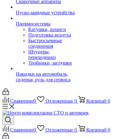
Сварочные аппараты
Пуско-зарядные устройства
Пневмосистемы
Катушки, шланги
Подготовка воздуха
Быстросъемные
соединения
Штуцеры,
переходники
Тройники, заглушки
Накидки на автомобиль,
сиденья, руль для сервиса
Сравнение
0
Отложенные
0
Корзина
0
0
Сравнение
0
Отложенные
0
Корзина
0
0