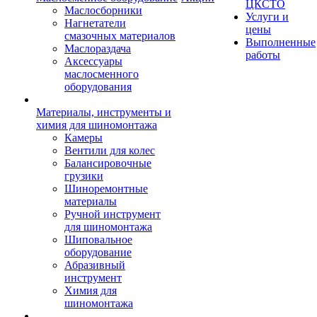
ЦКСТО
Маслосборники
Услуги и
Нагнетатели
цены
смазочных материалов
Выполненные
Маслораздача
работы
Аксессуары
маслосменного
оборудования
Материалы, инструменты и
химия для шиномонтажа
Камеры
Вентили для колес
Балансировочные
грузики
Шиноремонтные
материалы
Ручной инструмент
для шиномонтажа
Шиповальное
оборудование
Абразивный
инструмент
Химия для
шиномонтажа