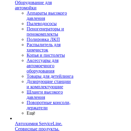
Оборудование для
автомойки
Аппараты высокого
давления
Пылеводососы
Пеногенераторы и
пенокомплекты
Полировка ЛКП
Распылитель для
химчисток
Копья и пистолеты
Аксессуары для
автомоечного
оборудования
Товары для детейлинга
Дозирующие станции
и комплектующие
Шланги высокого
давления
Поворотные консоли,
держатели
Ещё
Автохимия ServiceLine.
Сервисные продукты.