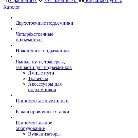
Сравнение
0
Отложенные
0
Корзина
0
пуста
0
Каталог
Двухстоечные подъемники
Четырёхстоечные
подъемники
Ножничные подъемники
Ямные пути, траверсы,
запчасти для подъемников
Ямные пути
Траверсы
Аксессуары для
подъёмников
Шиномонтажные станки
Балансировочные станки
Шиномонтажное
оборудование
Вулканизаторы