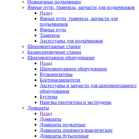
Ножничные подъемники
Ямные пути, траверсы, запчасти для подъемников
Назад
Ямные пути, траверсы, запчасти для
подъемников
Ямные пути
Траверсы
Аксессуары для подъёмников
Шиномонтажные станки
Балансировочные станки
Шиномонтажное оборудование
Назад
Шиномонтажное оборудование
Вулканизаторы
Борторасширители
Аксессуары и запчасти для шиномонтажного
оборудования
Бустеры
Нарезка протектора и экструдеры
Домкраты
Назад
Домкраты
Домкраты подкатные
Домкраты пневмогидравлические
Домкраты бутылочные