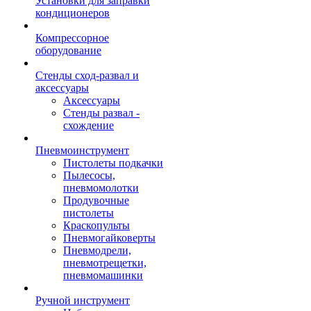
Установки для заправки
кондиционеров
Компрессорное
оборудование
Стенды сход-развал и
аксессуары
Аксессуары
Стенды развал -
схождение
Пневмоинструмент
Пистолеты подкачки
Пылесосы,
пневмомолотки
Продувочные
пистолеты
Краскопульты
Пневмогайковерты
Пневмодрели,
пневмотрещетки,
пневмомашинки
Ручной инструмент