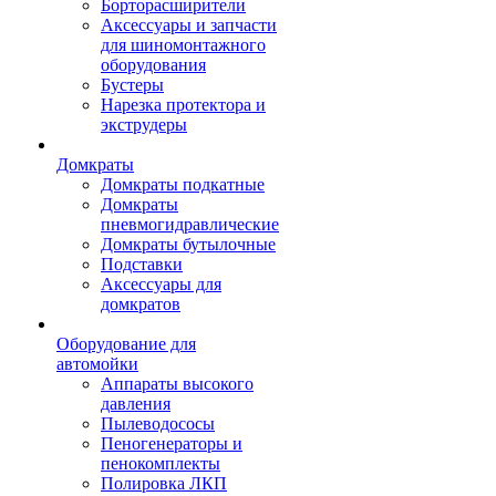
Борторасширители
Аксессуары и запчасти
для шиномонтажного
оборудования
Бустеры
Нарезка протектора и
экструдеры
Домкраты
Домкраты подкатные
Домкраты
пневмогидравлические
Домкраты бутылочные
Подставки
Аксессуары для
домкратов
Оборудование для
автомойки
Аппараты высокого
давления
Пылеводососы
Пеногенераторы и
пенокомплекты
Полировка ЛКП