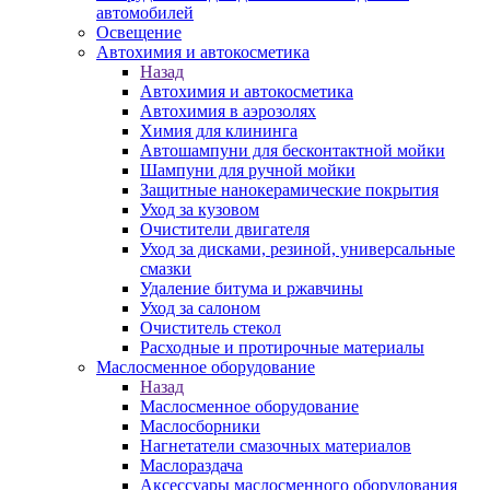
автомобилей
Освещение
Автохимия и автокосметика
Назад
Автохимия и автокосметика
Автохимия в аэрозолях
Химия для клининга
Автошампуни для бесконтактной мойки
Шампуни для ручной мойки
Защитные нанокерамические покрытия
Уход за кузовом
Очистители двигателя
Уход за дисками, резиной, универсальные
смазки
Удаление битума и ржавчины
Уход за салоном
Очиститель стекол
Расходные и протирочные материалы
Маслосменное оборудование
Назад
Маслосменное оборудование
Маслосборники
Нагнетатели смазочных материалов
Маслораздача
Аксессуары маслосменного оборудования