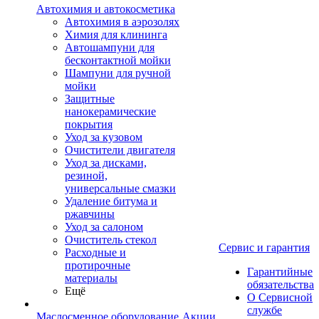
Автохимия и автокосметика
Автохимия в аэрозолях
Химия для клининга
Автошампуни для
бесконтактной мойки
Шампуни для ручной
мойки
Защитные
нанокерамические
покрытия
Уход за кузовом
Очистители двигателя
Уход за дисками,
резиной,
универсальные смазки
Удаление битума и
ржавчины
Уход за салоном
Очиститель стекол
Сервис и гарантия
Расходные и
протирочные
Гарантийные
материалы
обязательства
Ещё
О Сервисной
службе
Маслосменное оборудование
Акции