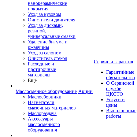
нанокерамические
покрытия
Уход за кузовом
Очистители двигателя
Уход за дисками,
резиной,
универсальные смазки
Удаление битума и
ржавчины
Уход за салоном
Очиститель стекол
Сервис и гарантия
Расходные и
протирочные
Гарантийные
материалы
обязательства
Ещё
О Сервисной
службе
Маслосменное оборудование
Акции
ЦКСТО
Маслосборники
Услуги и
Нагнетатели
цены
смазочных материалов
Выполненные
Маслораздача
работы
Аксессуары
маслосменного
оборудования