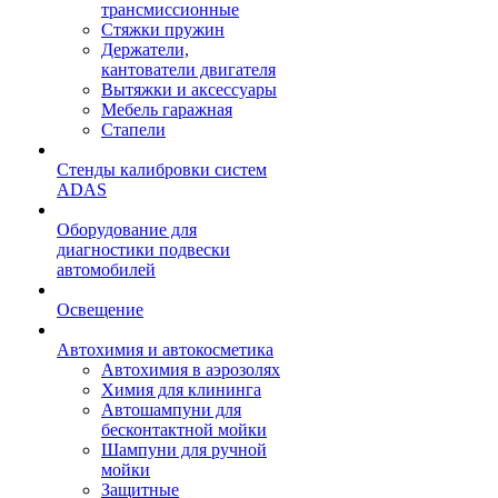
трансмиссионные
Стяжки пружин
Держатели,
кантователи двигателя
Вытяжки и аксессуары
Мебель гаражная
Стапели
Стенды калибровки систем
ADAS
Оборудование для
диагностики подвески
автомобилей
Освещение
Автохимия и автокосметика
Автохимия в аэрозолях
Химия для клининга
Автошампуни для
бесконтактной мойки
Шампуни для ручной
мойки
Защитные