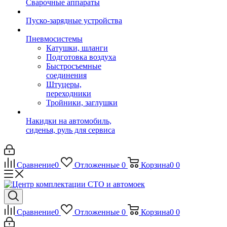
Сварочные аппараты
Пуско-зарядные устройства
Пневмосистемы
Катушки, шланги
Подготовка воздуха
Быстросъемные
соединения
Штуцеры,
переходники
Тройники, заглушки
Накидки на автомобиль,
сиденья, руль для сервиса
Сравнение
0
Отложенные
0
Корзина
0
0
Сравнение
0
Отложенные
0
Корзина
0
0