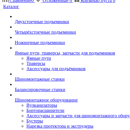
Сравнение
0
Отложенные
0
Корзина
0
пуста
0
Каталог
Двухстоечные подъемники
Четырёхстоечные подъемники
Ножничные подъемники
Ямные пути, траверсы, запчасти для подъемников
Ямные пути
Траверсы
Аксессуары для подъёмников
Шиномонтажные станки
Балансировочные станки
Шиномонтажное оборудование
Вулканизаторы
Борторасширители
Аксессуары и запчасти для шиномонтажного обору
Бустеры
Нарезка протектора и экструдеры