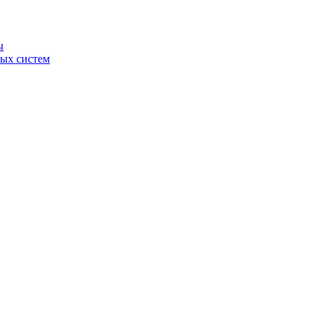
ы
ных систем