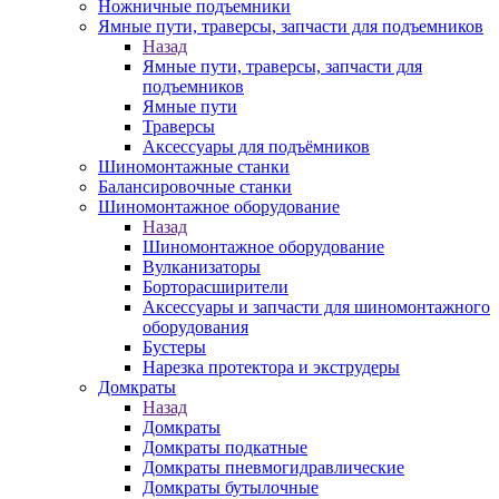
Ножничные подъемники
Ямные пути, траверсы, запчасти для подъемников
Назад
Ямные пути, траверсы, запчасти для
подъемников
Ямные пути
Траверсы
Аксессуары для подъёмников
Шиномонтажные станки
Балансировочные станки
Шиномонтажное оборудование
Назад
Шиномонтажное оборудование
Вулканизаторы
Борторасширители
Аксессуары и запчасти для шиномонтажного
оборудования
Бустеры
Нарезка протектора и экструдеры
Домкраты
Назад
Домкраты
Домкраты подкатные
Домкраты пневмогидравлические
Домкраты бутылочные