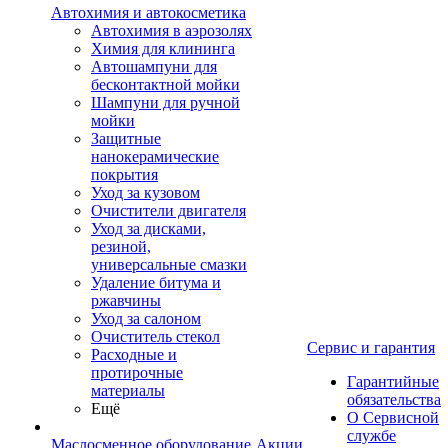
Автохимия и автокосметика
Автохимия в аэрозолях
Химия для клининга
Автошампуни для
бесконтактной мойки
Шампуни для ручной
мойки
Защитные
нанокерамические
покрытия
Уход за кузовом
Очистители двигателя
Уход за дисками,
резиной,
универсальные смазки
Удаление битума и
ржавчины
Уход за салоном
Очиститель стекол
Сервис и гарантия
Расходные и
протирочные
Гарантийные
материалы
обязательства
Ещё
О Сервисной
службе
Маслосменное оборудование
Акции