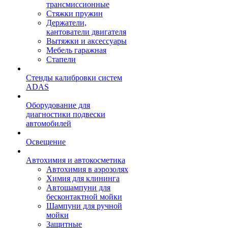
трансмиссионные
Стяжки пружин
Держатели,
кантователи двигателя
Вытяжки и аксессуары
Мебель гаражная
Стапели
Стенды калибровки систем
ADAS
Оборудование для
диагностики подвески
автомобилей
Освещение
Автохимия и автокосметика
Автохимия в аэрозолях
Химия для клининга
Автошампуни для
бесконтактной мойки
Шампуни для ручной
мойки
Защитные