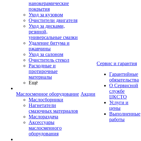
нанокерамические
покрытия
Уход за кузовом
Очистители двигателя
Уход за дисками,
резиной,
универсальные смазки
Удаление битума и
ржавчины
Уход за салоном
Очиститель стекол
Сервис и гарантия
Расходные и
протирочные
Гарантийные
материалы
обязательства
Ещё
О Сервисной
службе
Маслосменное оборудование
Акции
ЦКСТО
Маслосборники
Услуги и
Нагнетатели
цены
смазочных материалов
Выполненные
Маслораздача
работы
Аксессуары
маслосменного
оборудования