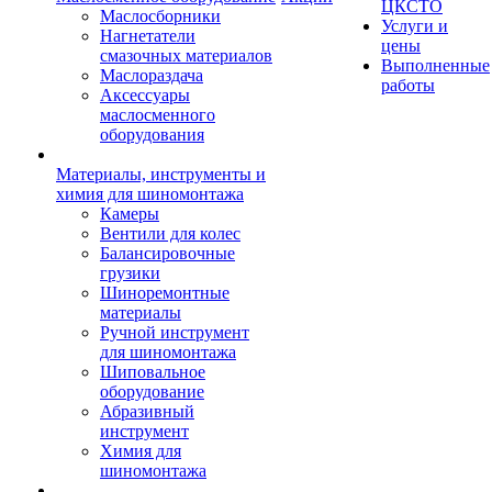
ЦКСТО
Маслосборники
Услуги и
Нагнетатели
цены
смазочных материалов
Выполненные
Маслораздача
работы
Аксессуары
маслосменного
оборудования
Материалы, инструменты и
химия для шиномонтажа
Камеры
Вентили для колес
Балансировочные
грузики
Шиноремонтные
материалы
Ручной инструмент
для шиномонтажа
Шиповальное
оборудование
Абразивный
инструмент
Химия для
шиномонтажа