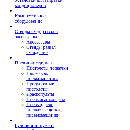
Установки для заправки
кондиционеров
Компрессорное
оборудование
Стенды сход-развал и
аксессуары
Аксессуары
Стенды развал -
схождение
Пневмоинструмент
Пистолеты подкачки
Пылесосы,
пневмомолотки
Продувочные
пистолеты
Краскопульты
Пневмогайковерты
Пневмодрели,
пневмотрещетки,
пневмомашинки
Ручной инструмент