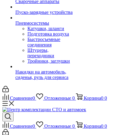
Сварочные аппараты
Пуско-зарядные устройства
Пневмосистемы
Катушки, шланги
Подготовка воздуха
Быстросъемные
соединения
Штуцеры,
переходники
Тройники, заглушки
Накидки на автомобиль,
сиденья, руль для сервиса
Сравнение
0
Отложенные
0
Корзина
0
0
Сравнение
0
Отложенные
0
Корзина
0
0