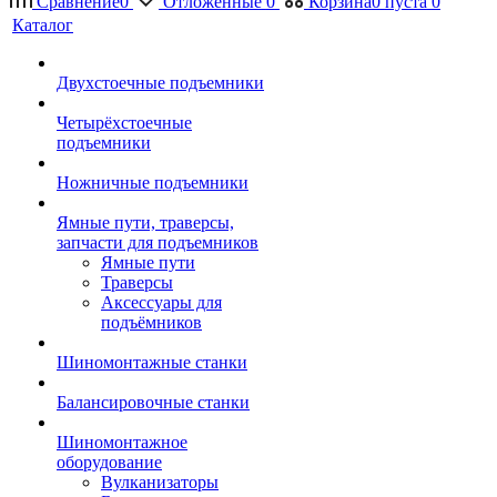
Сравнение
0
Отложенные
0
Корзина
0
пуста
0
Каталог
Двухстоечные подъемники
Четырёхстоечные
подъемники
Ножничные подъемники
Ямные пути, траверсы,
запчасти для подъемников
Ямные пути
Траверсы
Аксессуары для
подъёмников
Шиномонтажные станки
Балансировочные станки
Шиномонтажное
оборудование
Вулканизаторы