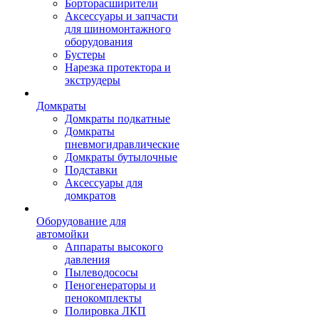
Борторасширители
Аксессуары и запчасти
для шиномонтажного
оборудования
Бустеры
Нарезка протектора и
экструдеры
Домкраты
Домкраты подкатные
Домкраты
пневмогидравлические
Домкраты бутылочные
Подставки
Аксессуары для
домкратов
Оборудование для
автомойки
Аппараты высокого
давления
Пылеводососы
Пеногенераторы и
пенокомплекты
Полировка ЛКП