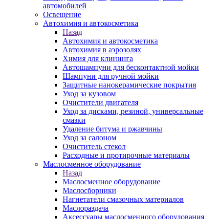
автомобилей
Освещение
Автохимия и автокосметика
Назад
Автохимия и автокосметика
Автохимия в аэрозолях
Химия для клининга
Автошампуни для бесконтактной мойки
Шампуни для ручной мойки
Защитные нанокерамические покрытия
Уход за кузовом
Очистители двигателя
Уход за дисками, резиной, универсальные
смазки
Удаление битума и ржавчины
Уход за салоном
Очиститель стекол
Расходные и протирочные материалы
Маслосменное оборудование
Назад
Маслосменное оборудование
Маслосборники
Нагнетатели смазочных материалов
Маслораздача
Аксессуары маслосменного оборудования