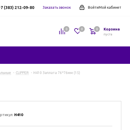
7 (383) 212-09-80
Заказать звонок
Войти
Мой кабинет
Корзина
0
0
0
0
пуста
альные
-
CLIPPER
-
H410 Заплата 76*76мм (15)
ртикул:
H410