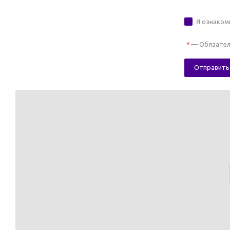
Я ознаком
—
Обязател
*