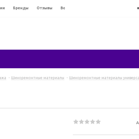
+
сии
Бренды
Отзывы
Вопросы и ответы
ажа
-
Шиноремонтные материалы
-
Шиноремонтные материалы универс
А