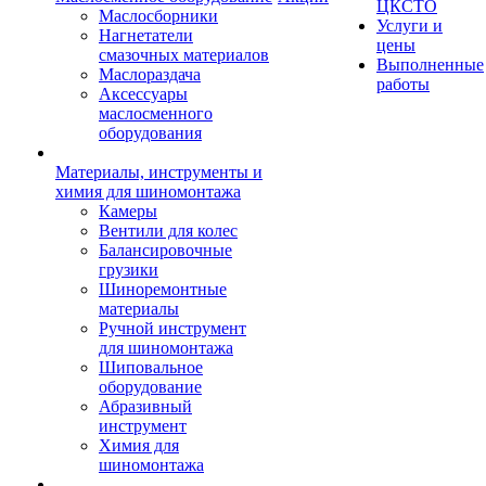
ЦКСТО
Маслосборники
Услуги и
Нагнетатели
цены
смазочных материалов
Выполненные
Маслораздача
работы
Аксессуары
маслосменного
оборудования
Материалы, инструменты и
химия для шиномонтажа
Камеры
Вентили для колес
Балансировочные
грузики
Шиноремонтные
материалы
Ручной инструмент
для шиномонтажа
Шиповальное
оборудование
Абразивный
инструмент
Химия для
шиномонтажа