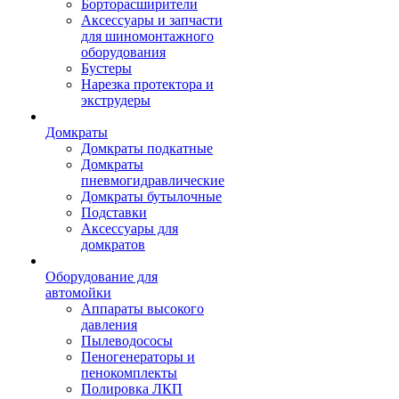
Борторасширители
Аксессуары и запчасти
для шиномонтажного
оборудования
Бустеры
Нарезка протектора и
экструдеры
Домкраты
Домкраты подкатные
Домкраты
пневмогидравлические
Домкраты бутылочные
Подставки
Аксессуары для
домкратов
Оборудование для
автомойки
Аппараты высокого
давления
Пылеводососы
Пеногенераторы и
пенокомплекты
Полировка ЛКП