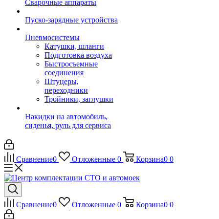
Сварочные аппараты
Пуско-зарядные устройства
Пневмосистемы
Катушки, шланги
Подготовка воздуха
Быстросъемные
соединения
Штуцеры,
переходники
Тройники, заглушки
Накидки на автомобиль,
сиденья, руль для сервиса
Сравнение
0
Отложенные
0
Корзина
0
0
Сравнение
0
Отложенные
0
Корзина
0
0