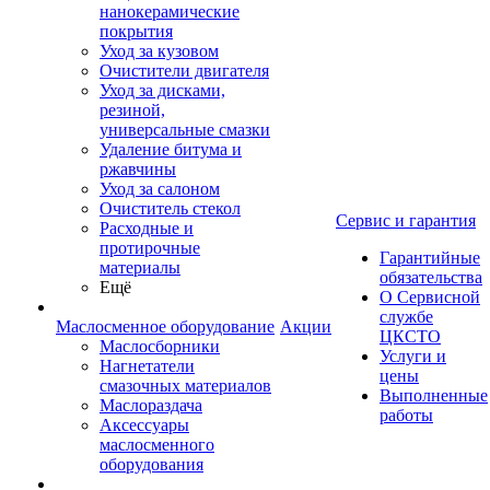
нанокерамические
покрытия
Уход за кузовом
Очистители двигателя
Уход за дисками,
резиной,
универсальные смазки
Удаление битума и
ржавчины
Уход за салоном
Очиститель стекол
Сервис и гарантия
Расходные и
протирочные
Гарантийные
материалы
обязательства
Ещё
О Сервисной
службе
Маслосменное оборудование
Акции
ЦКСТО
Маслосборники
Услуги и
Нагнетатели
цены
смазочных материалов
Выполненные
Маслораздача
работы
Аксессуары
маслосменного
оборудования