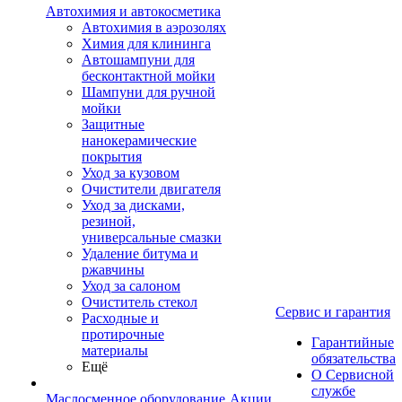
Автохимия и автокосметика
Автохимия в аэрозолях
Химия для клининга
Автошампуни для
бесконтактной мойки
Шампуни для ручной
мойки
Защитные
нанокерамические
покрытия
Уход за кузовом
Очистители двигателя
Уход за дисками,
резиной,
универсальные смазки
Удаление битума и
ржавчины
Уход за салоном
Очиститель стекол
Сервис и гарантия
Расходные и
протирочные
Гарантийные
материалы
обязательства
Ещё
О Сервисной
службе
Маслосменное оборудование
Акции