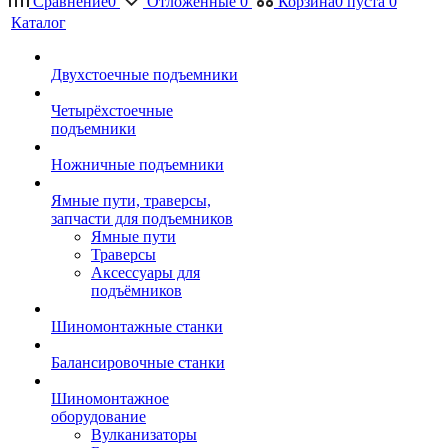
Сравнение
0
Отложенные
0
Корзина
0
пуста
0
Каталог
Двухстоечные подъемники
Четырёхстоечные
подъемники
Ножничные подъемники
Ямные пути, траверсы,
запчасти для подъемников
Ямные пути
Траверсы
Аксессуары для
подъёмников
Шиномонтажные станки
Балансировочные станки
Шиномонтажное
оборудование
Вулканизаторы