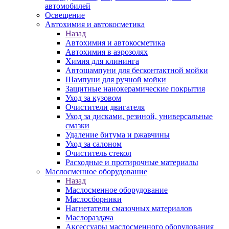
автомобилей
Освещение
Автохимия и автокосметика
Назад
Автохимия и автокосметика
Автохимия в аэрозолях
Химия для клининга
Автошампуни для бесконтактной мойки
Шампуни для ручной мойки
Защитные нанокерамические покрытия
Уход за кузовом
Очистители двигателя
Уход за дисками, резиной, универсальные
смазки
Удаление битума и ржавчины
Уход за салоном
Очиститель стекол
Расходные и протирочные материалы
Маслосменное оборудование
Назад
Маслосменное оборудование
Маслосборники
Нагнетатели смазочных материалов
Маслораздача
Аксессуары маслосменного оборудования