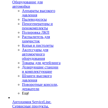
Оборудование для
автомойки
Аппараты высокого
давления
Пылеводососы
Пеногенераторы и
пенокомплекты
Полировка ЛКП
Распылитель для
химчисток
Копья и пистолеты
Аксессуары для
автомоечного
оборудования
Товары для детейлинга
Дозирующие станции
и комплектующие
Шланги высокого
давления
Поворотные консоли,
держатели
Ещё
Автохимия ServiceLine.
Сервисные продукты.