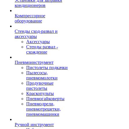
Установки для заправки
кондиционеров
Компрессорное
оборудование
Стенды сход-развал и
аксессуары
Аксессуары
Стенды развал -
схождение
Пневмоинструмент
Пистолеты подкачки
Пылесосы,
пневмомолотки
Продувочные
пистолеты
Краскопульты
Пневмогайковерты
Пневмодрели,
пневмотрещетки,
пневмомашинки
Ручной инструмент