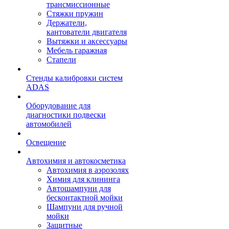
трансмиссионные
Стяжки пружин
Держатели,
кантователи двигателя
Вытяжки и аксессуары
Мебель гаражная
Стапели
Стенды калибровки систем
ADAS
Оборудование для
диагностики подвески
автомобилей
Освещение
Автохимия и автокосметика
Автохимия в аэрозолях
Химия для клининга
Автошампуни для
бесконтактной мойки
Шампуни для ручной
мойки
Защитные