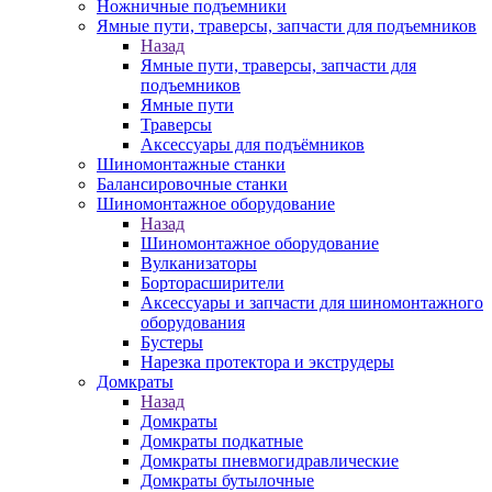
Ножничные подъемники
Ямные пути, траверсы, запчасти для подъемников
Назад
Ямные пути, траверсы, запчасти для
подъемников
Ямные пути
Траверсы
Аксессуары для подъёмников
Шиномонтажные станки
Балансировочные станки
Шиномонтажное оборудование
Назад
Шиномонтажное оборудование
Вулканизаторы
Борторасширители
Аксессуары и запчасти для шиномонтажного
оборудования
Бустеры
Нарезка протектора и экструдеры
Домкраты
Назад
Домкраты
Домкраты подкатные
Домкраты пневмогидравлические
Домкраты бутылочные