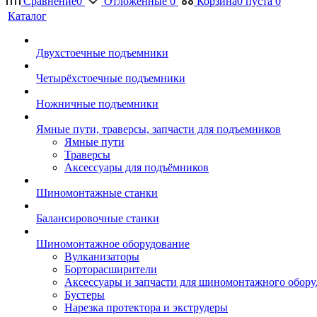
Сравнение
0
Отложенные
0
Корзина
0
пуста
0
Каталог
Двухстоечные подъемники
Четырёхстоечные подъемники
Ножничные подъемники
Ямные пути, траверсы, запчасти для подъемников
Ямные пути
Траверсы
Аксессуары для подъёмников
Шиномонтажные станки
Балансировочные станки
Шиномонтажное оборудование
Вулканизаторы
Борторасширители
Аксессуары и запчасти для шиномонтажного обору
Бустеры
Нарезка протектора и экструдеры