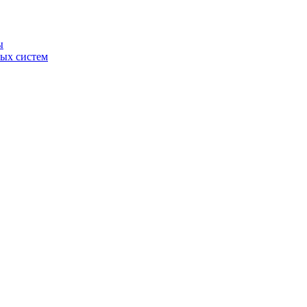
ы
ных систем