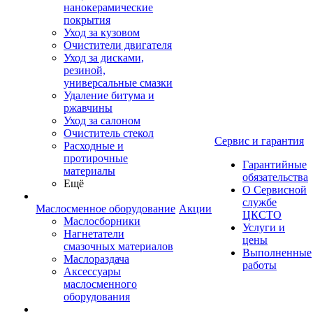
нанокерамические
покрытия
Уход за кузовом
Очистители двигателя
Уход за дисками,
резиной,
универсальные смазки
Удаление битума и
ржавчины
Уход за салоном
Очиститель стекол
Сервис и гарантия
Расходные и
протирочные
Гарантийные
материалы
обязательства
Ещё
О Сервисной
службе
Маслосменное оборудование
Акции
ЦКСТО
Маслосборники
Услуги и
Нагнетатели
цены
смазочных материалов
Выполненные
Маслораздача
работы
Аксессуары
маслосменного
оборудования