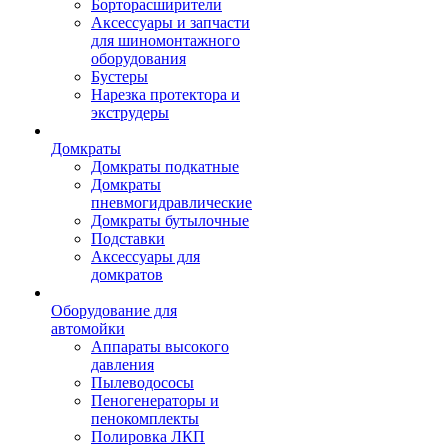
Борторасширители
Аксессуары и запчасти
для шиномонтажного
оборудования
Бустеры
Нарезка протектора и
экструдеры
Домкраты
Домкраты подкатные
Домкраты
пневмогидравлические
Домкраты бутылочные
Подставки
Аксессуары для
домкратов
Оборудование для
автомойки
Аппараты высокого
давления
Пылеводососы
Пеногенераторы и
пенокомплекты
Полировка ЛКП