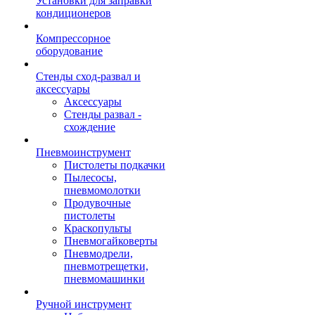
Установки для заправки
кондиционеров
Компрессорное
оборудование
Стенды сход-развал и
аксессуары
Аксессуары
Стенды развал -
схождение
Пневмоинструмент
Пистолеты подкачки
Пылесосы,
пневмомолотки
Продувочные
пистолеты
Краскопульты
Пневмогайковерты
Пневмодрели,
пневмотрещетки,
пневмомашинки
Ручной инструмент