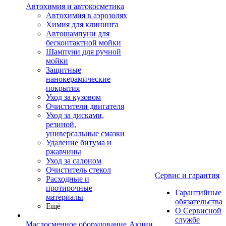
Автохимия и автокосметика
Автохимия в аэрозолях
Химия для клининга
Автошампуни для
бесконтактной мойки
Шампуни для ручной
мойки
Защитные
нанокерамические
покрытия
Уход за кузовом
Очистители двигателя
Уход за дисками,
резиной,
универсальные смазки
Удаление битума и
ржавчины
Уход за салоном
Очиститель стекол
Сервис и гарантия
Расходные и
протирочные
Гарантийные
материалы
обязательства
Ещё
О Сервисной
службе
Маслосменное оборудование
Акции