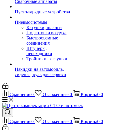
Сварочные аппараты
Пуско-зарядные устройства
Пневмосистемы
Катушки, шланги
Подготовка воздуха
Быстросъемные
соединения
Штуцеры,
переходники
Тройники, заглушки
Накидки на автомобиль,
сиденья, руль для сервиса
Сравнение
0
Отложенные
0
Корзина
0
0
Сравнение
0
Отложенные
0
Корзина
0
0