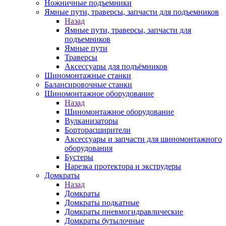
Ножничные подъемники
Ямные пути, траверсы, запчасти для подъемников
Назад
Ямные пути, траверсы, запчасти для
подъемников
Ямные пути
Траверсы
Аксессуары для подъёмников
Шиномонтажные станки
Балансировочные станки
Шиномонтажное оборудование
Назад
Шиномонтажное оборудование
Вулканизаторы
Борторасширители
Аксессуары и запчасти для шиномонтажного
оборудования
Бустеры
Нарезка протектора и экструдеры
Домкраты
Назад
Домкраты
Домкраты подкатные
Домкраты пневмогидравлические
Домкраты бутылочные