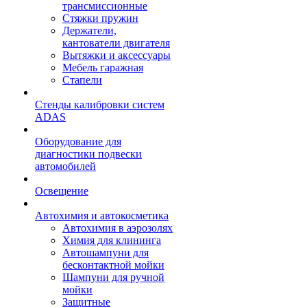
трансмиссионные
Стяжки пружин
Держатели,
кантователи двигателя
Вытяжки и аксессуары
Мебель гаражная
Стапели
Стенды калибровки систем
ADAS
Оборудование для
диагностики подвески
автомобилей
Освещение
Автохимия и автокосметика
Автохимия в аэрозолях
Химия для клининга
Автошампуни для
бесконтактной мойки
Шампуни для ручной
мойки
Защитные