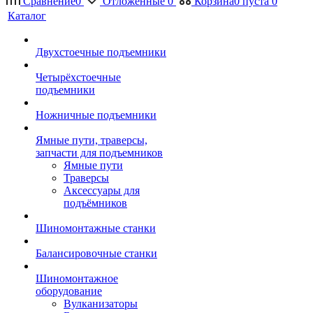
Сравнение
0
Отложенные
0
Корзина
0
пуста
0
Каталог
Двухстоечные подъемники
Четырёхстоечные
подъемники
Ножничные подъемники
Ямные пути, траверсы,
запчасти для подъемников
Ямные пути
Траверсы
Аксессуары для
подъёмников
Шиномонтажные станки
Балансировочные станки
Шиномонтажное
оборудование
Вулканизаторы