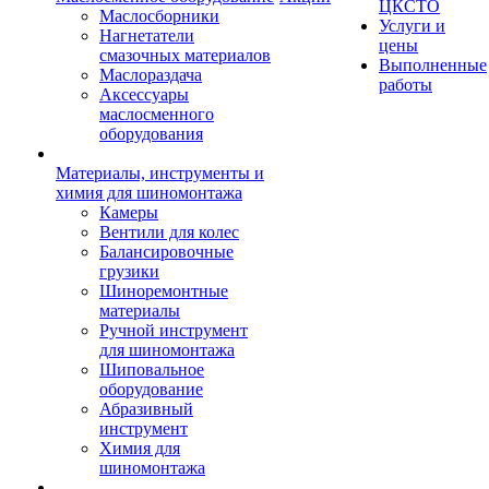
ЦКСТО
Маслосборники
Услуги и
Нагнетатели
цены
смазочных материалов
Выполненные
Маслораздача
работы
Аксессуары
маслосменного
оборудования
Материалы, инструменты и
химия для шиномонтажа
Камеры
Вентили для колес
Балансировочные
грузики
Шиноремонтные
материалы
Ручной инструмент
для шиномонтажа
Шиповальное
оборудование
Абразивный
инструмент
Химия для
шиномонтажа