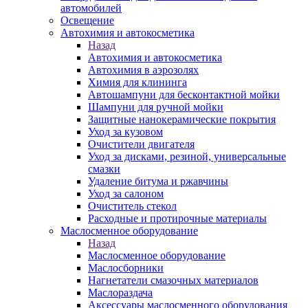
автомобилей
Освещение
Автохимия и автокосметика
Назад
Автохимия и автокосметика
Автохимия в аэрозолях
Химия для клининга
Автошампуни для бесконтактной мойки
Шампуни для ручной мойки
Защитные нанокерамические покрытия
Уход за кузовом
Очистители двигателя
Уход за дисками, резиной, универсальные
смазки
Удаление битума и ржавчины
Уход за салоном
Очиститель стекол
Расходные и протирочные материалы
Маслосменное оборудование
Назад
Маслосменное оборудование
Маслосборники
Нагнетатели смазочных материалов
Маслораздача
Аксессуары маслосменного оборудования