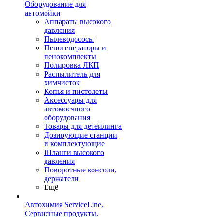
Оборудование для
автомойки
Аппараты высокого
давления
Пылеводососы
Пеногенераторы и
пенокомплекты
Полировка ЛКП
Распылитель для
химчисток
Копья и пистолеты
Аксессуары для
автомоечного
оборудования
Товары для детейлинга
Дозирующие станции
и комплектующие
Шланги высокого
давления
Поворотные консоли,
держатели
Ещё
Автохимия ServiceLine.
Сервисные продукты.