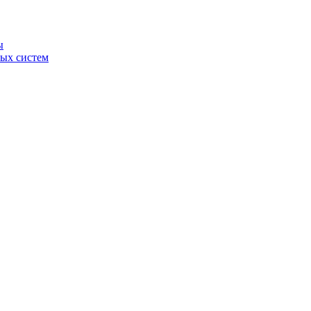
ы
ных систем