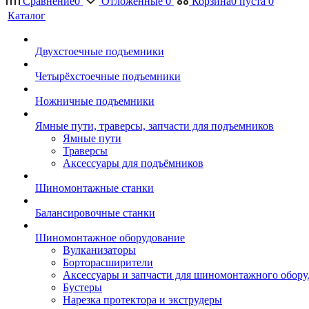
Сравнение
0
Отложенные
0
Корзина
0
пуста
0
Каталог
Двухстоечные подъемники
Четырёхстоечные подъемники
Ножничные подъемники
Ямные пути, траверсы, запчасти для подъемников
Ямные пути
Траверсы
Аксессуары для подъёмников
Шиномонтажные станки
Балансировочные станки
Шиномонтажное оборудование
Вулканизаторы
Борторасширители
Аксессуары и запчасти для шиномонтажного обору
Бустеры
Нарезка протектора и экструдеры