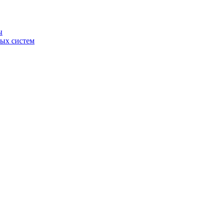
ы
ных систем