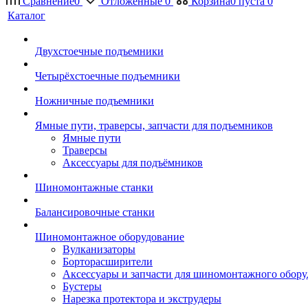
Сравнение
0
Отложенные
0
Корзина
0
пуста
0
Каталог
Двухстоечные подъемники
Четырёхстоечные подъемники
Ножничные подъемники
Ямные пути, траверсы, запчасти для подъемников
Ямные пути
Траверсы
Аксессуары для подъёмников
Шиномонтажные станки
Балансировочные станки
Шиномонтажное оборудование
Вулканизаторы
Борторасширители
Аксессуары и запчасти для шиномонтажного обору
Бустеры
Нарезка протектора и экструдеры