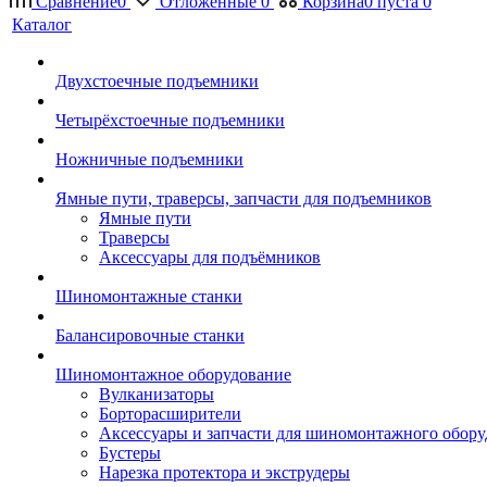
Сравнение
0
Отложенные
0
Корзина
0
пуста
0
Каталог
Двухстоечные подъемники
Четырёхстоечные подъемники
Ножничные подъемники
Ямные пути, траверсы, запчасти для подъемников
Ямные пути
Траверсы
Аксессуары для подъёмников
Шиномонтажные станки
Балансировочные станки
Шиномонтажное оборудование
Вулканизаторы
Борторасширители
Аксессуары и запчасти для шиномонтажного обору
Бустеры
Нарезка протектора и экструдеры