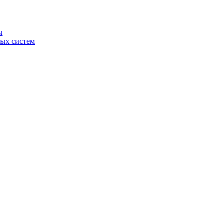
ы
ных систем