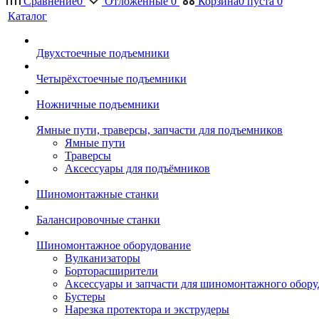
Сравнение
0
Отложенные
0
Корзина
0
пуста
0
Каталог
Двухстоечные подъемники
Четырёхстоечные подъемники
Ножничные подъемники
Ямные пути, траверсы, запчасти для подъемников
Ямные пути
Траверсы
Аксессуары для подъёмников
Шиномонтажные станки
Балансировочные станки
Шиномонтажное оборудование
Вулканизаторы
Борторасширители
Аксессуары и запчасти для шиномонтажного обору
Бустеры
Нарезка протектора и экструдеры