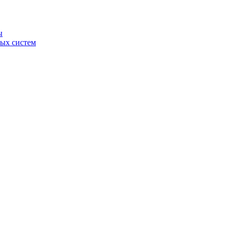
ы
ных систем