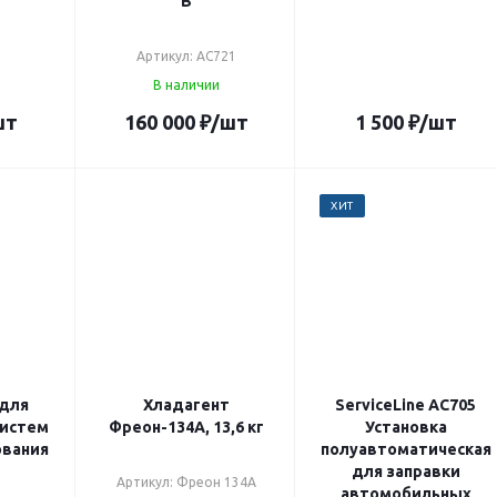
В
Артикул: AC721
В наличии
шт
160 000
₽
/шт
1 500
₽
/шт
ХИТ
 для
Хладагент
ServiceLine АС705
систем
Фреон-134А, 13,6 кг
Установка
ования
полуавтоматическая
для заправки
Артикул: Фреон 134А
автомобильных