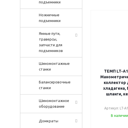
подъемники
Ножничные
подъемники
Ямные пути,
траверсы,
запчасти для
подъемников
Шиномонтажные
станки
ТЕМП LT-A1
Манометрич
Балансировочные
коллектор 
станки
хладагена, 
шланги, к
Шиномонтажное
оборудование
Артикул: LT-A
В наличии
Домкраты