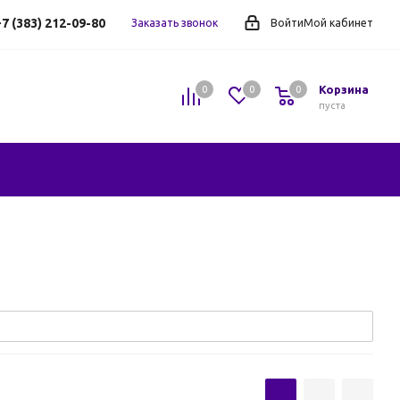
7 (383) 212-09-80
Заказать звонок
Войти
Мой кабинет
Корзина
0
0
0
0
пуста