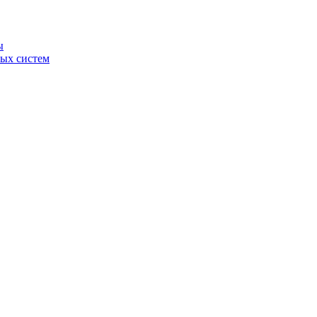
ы
ных систем