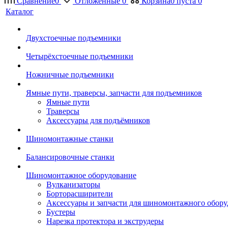
Сравнение
0
Отложенные
0
Корзина
0
пуста
0
Каталог
Двухстоечные подъемники
Четырёхстоечные подъемники
Ножничные подъемники
Ямные пути, траверсы, запчасти для подъемников
Ямные пути
Траверсы
Аксессуары для подъёмников
Шиномонтажные станки
Балансировочные станки
Шиномонтажное оборудование
Вулканизаторы
Борторасширители
Аксессуары и запчасти для шиномонтажного обору
Бустеры
Нарезка протектора и экструдеры