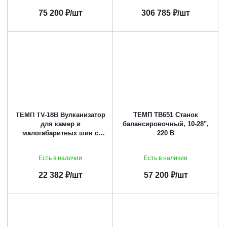
75 200
₽
/шт
306 785
₽
/шт
ТЕМП TV-18B Вулканизатор
ТЕМП TB651 Станок
для камер и
балансировочный, 10-28",
малогабаритных шин с
220 В
пневматическим
приводом, 2х400 Вт
Есть в наличии
Есть в наличии
22 382
₽
/шт
57 200
₽
/шт