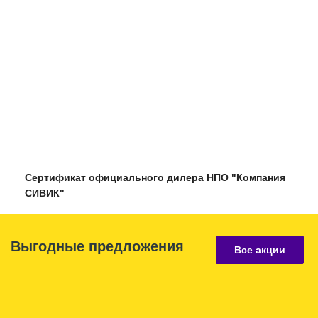
Сертификат официального дилера НПО "Компания
СИВИК"
Выгодные предложения
Все акции
7
11
1
1
14
мая
декабря
декабря
декабря
августа