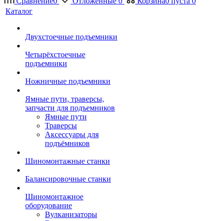
Сравнение
0
Отложенные
0
Корзина
0
пуста
0
Каталог
Двухстоечные подъемники
Четырёхстоечные
подъемники
Ножничные подъемники
Ямные пути, траверсы,
запчасти для подъемников
Ямные пути
Траверсы
Аксессуары для
подъёмников
Шиномонтажные станки
Балансировочные станки
Шиномонтажное
оборудование
Вулканизаторы