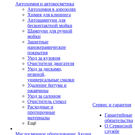
Автохимия и автокосметика
Автохимия в аэрозолях
Химия для клининга
Автошампуни для
бесконтактной мойки
Шампуни для ручной
мойки
Защитные
нанокерамические
покрытия
Уход за кузовом
Очистители двигателя
Уход за дисками,
резиной,
универсальные смазки
Удаление битума и
ржавчины
Уход за салоном
Очиститель стекол
Сервис и гарантия
Расходные и
протирочные
Гарантийные
материалы
обязательства
Ещё
О Сервисной
службе
Маслосменное оборудование
Акции