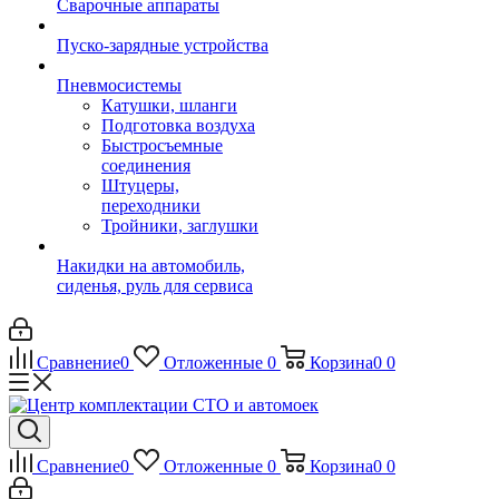
Сварочные аппараты
Пуско-зарядные устройства
Пневмосистемы
Катушки, шланги
Подготовка воздуха
Быстросъемные
соединения
Штуцеры,
переходники
Тройники, заглушки
Накидки на автомобиль,
сиденья, руль для сервиса
Сравнение
0
Отложенные
0
Корзина
0
0
Сравнение
0
Отложенные
0
Корзина
0
0