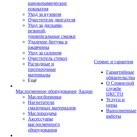
нанокерамические
покрытия
Уход за кузовом
Очистители двигателя
Уход за дисками,
резиной,
универсальные смазки
Удаление битума и
ржавчины
Уход за салоном
Очиститель стекол
Сервис и гарантия
Расходные и
протирочные
Гарантийные
материалы
обязательства
Ещё
О Сервисной
службе
Маслосменное оборудование
Акции
ЦКСТО
Маслосборники
Услуги и
Нагнетатели
цены
смазочных материалов
Выполненные
Маслораздача
работы
Аксессуары
маслосменного
оборудования