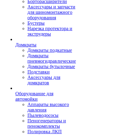
Борторасширители
Аксессуары и запчасти
для шиномонтажного
оборудования
Бустеры
Нарезка протектора и
экструдеры
Домкраты
Домкраты подкатные
Домкраты
пневмогидравлические
Домкраты бутылочные
Подставки
Аксессуары для
домкратов
Оборудование для
автомойки
Аппараты высокого
давления
Пылеводососы
Пеногенераторы и
пенокомплекты
Полировка ЛКП