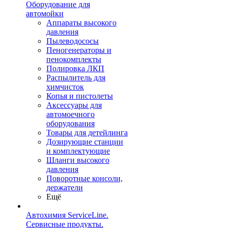
Оборудование для
автомойки
Аппараты высокого
давления
Пылеводососы
Пеногенераторы и
пенокомплекты
Полировка ЛКП
Распылитель для
химчисток
Копья и пистолеты
Аксессуары для
автомоечного
оборудования
Товары для детейлинга
Дозирующие станции
и комплектующие
Шланги высокого
давления
Поворотные консоли,
держатели
Ещё
Автохимия ServiceLine.
Сервисные продукты.