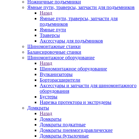
Ножничные подъемники
Ямные пути, траверсы, запчасти для подъемников
Назад
Ямные пути, траверсы, запчасти для
подъемников
Ямные пути
Траверсы
Аксессуары для подъёмников
Шиномонтажные станки
Балансировочные станки
Шиномонтажное оборудование
Назад
Шиномонтажное оборудование
Вулканизаторы
Борторасширители
Аксессуары и запчасти для шиномонтажного
оборудования
Бустеры
Нарезка протектора и экструдеры
Домкраты
Назад
Домкраты
Домкраты подкатные
Домкраты пневмогидравлические
Домкраты бутылочные