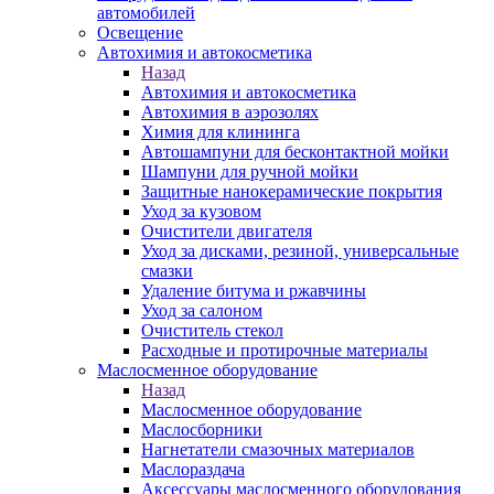
автомобилей
Освещение
Автохимия и автокосметика
Назад
Автохимия и автокосметика
Автохимия в аэрозолях
Химия для клининга
Автошампуни для бесконтактной мойки
Шампуни для ручной мойки
Защитные нанокерамические покрытия
Уход за кузовом
Очистители двигателя
Уход за дисками, резиной, универсальные
смазки
Удаление битума и ржавчины
Уход за салоном
Очиститель стекол
Расходные и протирочные материалы
Маслосменное оборудование
Назад
Маслосменное оборудование
Маслосборники
Нагнетатели смазочных материалов
Маслораздача
Аксессуары маслосменного оборудования