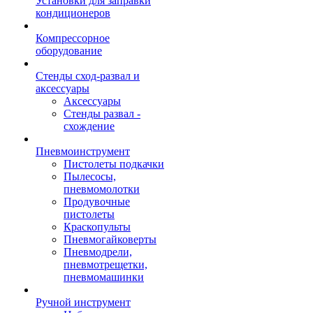
Установки для заправки
кондиционеров
Компрессорное
оборудование
Стенды сход-развал и
аксессуары
Аксессуары
Стенды развал -
схождение
Пневмоинструмент
Пистолеты подкачки
Пылесосы,
пневмомолотки
Продувочные
пистолеты
Краскопульты
Пневмогайковерты
Пневмодрели,
пневмотрещетки,
пневмомашинки
Ручной инструмент