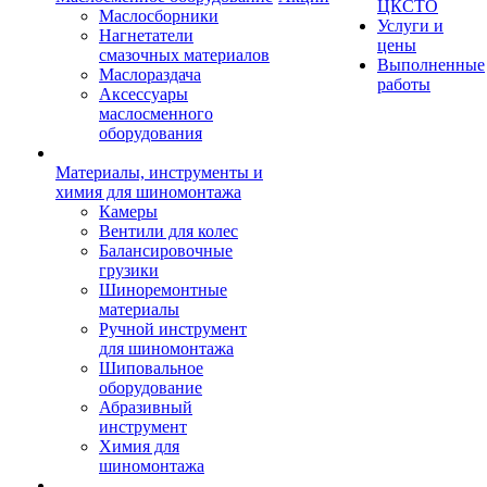
ЦКСТО
Маслосборники
Услуги и
Нагнетатели
цены
смазочных материалов
Выполненные
Маслораздача
работы
Аксессуары
маслосменного
оборудования
Материалы, инструменты и
химия для шиномонтажа
Камеры
Вентили для колес
Балансировочные
грузики
Шиноремонтные
материалы
Ручной инструмент
для шиномонтажа
Шиповальное
оборудование
Абразивный
инструмент
Химия для
шиномонтажа