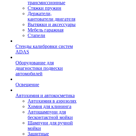
трансмиссионные
Стяжки пружин
Держатели,
кантователи двигателя
Вытяжки и аксессуары
Мебель гаражная
Стапели
Стенды калибровки систем
ADAS
Оборудование для
диагностики подвески
автомобилей
Освещение
Автохимия и автокосметика
Автохимия в аэрозолях
Химия для клининга
Автошампуни для
бесконтактной мойки
Шампуни для ручной
мойки
Защитные