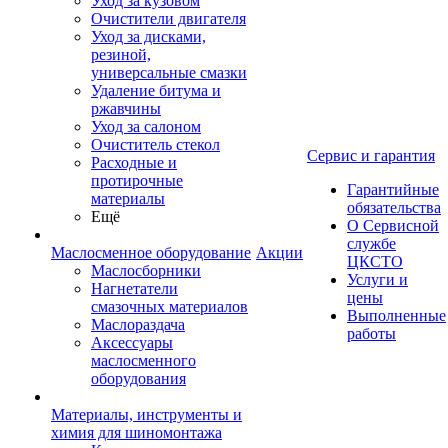
Уход за кузовом
Очистители двигателя
Уход за дисками,
резиной,
универсальные смазки
Удаление битума и
ржавчины
Уход за салоном
Очиститель стекол
Сервис и гарантия
Расходные и
протирочные
Гарантийные
материалы
обязательства
Ещё
О Сервисной
службе
Маслосменное оборудование
Акции
ЦКСТО
Маслосборники
Услуги и
Нагнетатели
цены
смазочных материалов
Выполненные
Маслораздача
работы
Аксессуары
маслосменного
оборудования
Материалы, инструменты и
химия для шиномонтажа