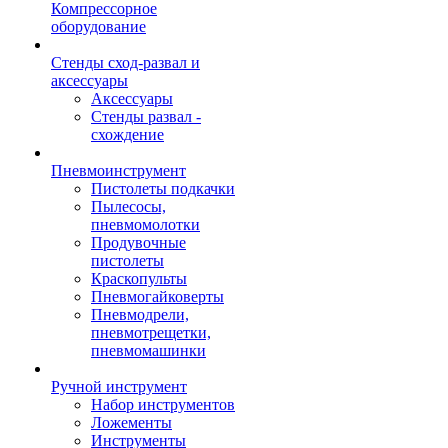
Компрессорное
оборудование
Стенды сход-развал и
аксессуары
Аксессуары
Стенды развал -
схождение
Пневмоинструмент
Пистолеты подкачки
Пылесосы,
пневмомолотки
Продувочные
пистолеты
Краскопульты
Пневмогайковерты
Пневмодрели,
пневмотрещетки,
пневмомашинки
Ручной инструмент
Набор инструментов
Ложементы
Инструменты