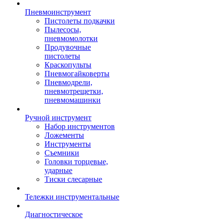
Пневмоинструмент
Пистолеты подкачки
Пылесосы,
пневмомолотки
Продувочные
пистолеты
Краскопульты
Пневмогайковерты
Пневмодрели,
пневмотрещетки,
пневмомашинки
Ручной инструмент
Набор инструментов
Ложементы
Инструменты
Съемники
Головки торцевые,
ударные
Тиски слесарные
Тележки инструментальные
Диагностическое