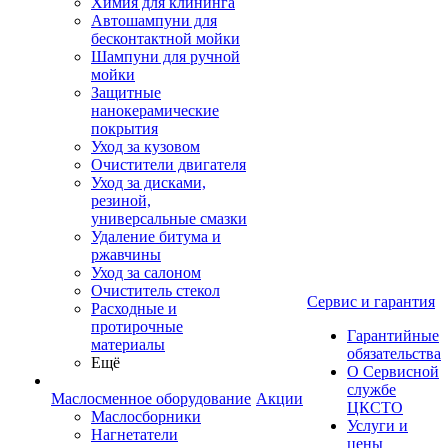
Химия для клининга
Автошампуни для
бесконтактной мойки
Шампуни для ручной
мойки
Защитные
нанокерамические
покрытия
Уход за кузовом
Очистители двигателя
Уход за дисками,
резиной,
универсальные смазки
Удаление битума и
ржавчины
Уход за салоном
Очиститель стекол
Сервис и гарантия
Расходные и
протирочные
Гарантийные
материалы
обязательства
Ещё
О Сервисной
службе
Маслосменное оборудование
Акции
ЦКСТО
Маслосборники
Услуги и
Нагнетатели
цены