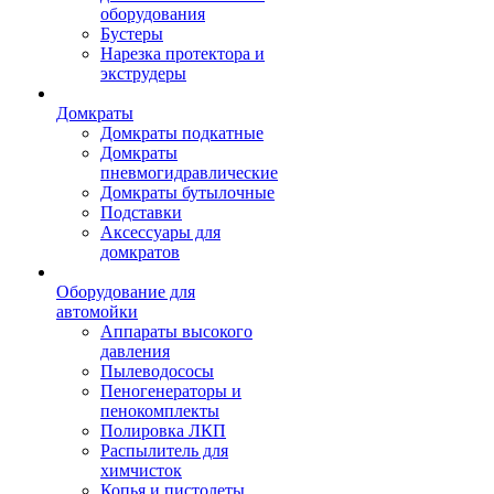
оборудования
Бустеры
Нарезка протектора и
экструдеры
Домкраты
Домкраты подкатные
Домкраты
пневмогидравлические
Домкраты бутылочные
Подставки
Аксессуары для
домкратов
Оборудование для
автомойки
Аппараты высокого
давления
Пылеводососы
Пеногенераторы и
пенокомплекты
Полировка ЛКП
Распылитель для
химчисток
Копья и пистолеты