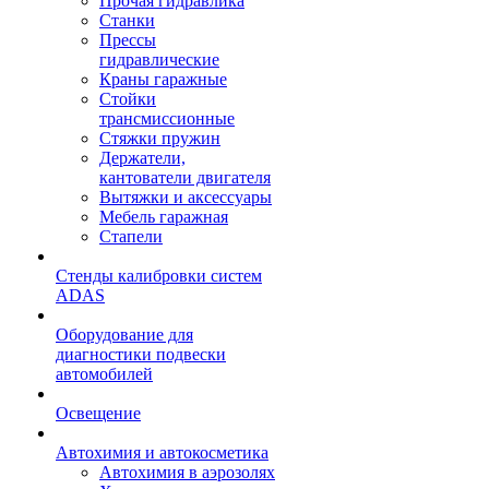
Прочая гидравлика
Станки
Прессы
гидравлические
Краны гаражные
Стойки
трансмиссионные
Стяжки пружин
Держатели,
кантователи двигателя
Вытяжки и аксессуары
Мебель гаражная
Стапели
Стенды калибровки систем
ADAS
Оборудование для
диагностики подвески
автомобилей
Освещение
Автохимия и автокосметика
Автохимия в аэрозолях