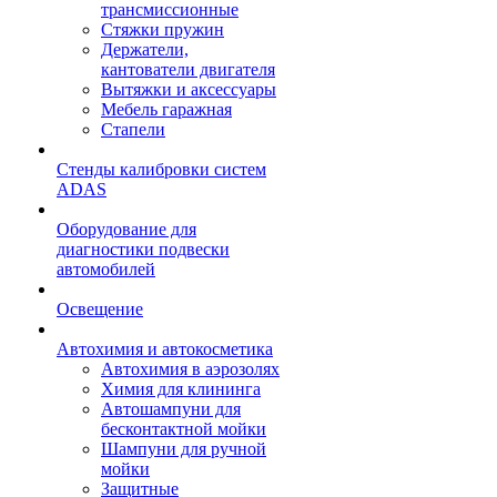
трансмиссионные
Стяжки пружин
Держатели,
кантователи двигателя
Вытяжки и аксессуары
Мебель гаражная
Стапели
Стенды калибровки систем
ADAS
Оборудование для
диагностики подвески
автомобилей
Освещение
Автохимия и автокосметика
Автохимия в аэрозолях
Химия для клининга
Автошампуни для
бесконтактной мойки
Шампуни для ручной
мойки
Защитные