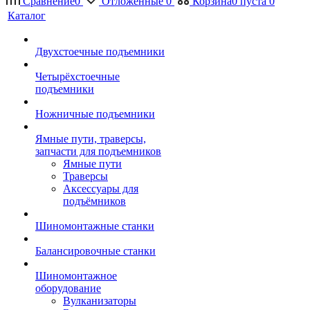
Сравнение
0
Отложенные
0
Корзина
0
пуста
0
Каталог
Двухстоечные подъемники
Четырёхстоечные
подъемники
Ножничные подъемники
Ямные пути, траверсы,
запчасти для подъемников
Ямные пути
Траверсы
Аксессуары для
подъёмников
Шиномонтажные станки
Балансировочные станки
Шиномонтажное
оборудование
Вулканизаторы