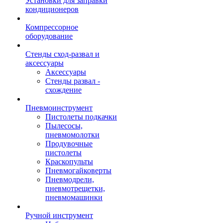
Установки для заправки
кондиционеров
Компрессорное
оборудование
Стенды сход-развал и
аксессуары
Аксессуары
Стенды развал -
схождение
Пневмоинструмент
Пистолеты подкачки
Пылесосы,
пневмомолотки
Продувочные
пистолеты
Краскопульты
Пневмогайковерты
Пневмодрели,
пневмотрещетки,
пневмомашинки
Ручной инструмент