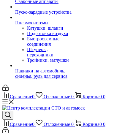
Сварочные аппараты
Пуско-зарядные устройства
Пневмосистемы
Катушки, шланги
Подготовка воздуха
Быстросъемные
соединения
Штуцеры,
переходники
Тройники, заглушки
Накидки на автомобиль,
сиденья, руль для сервиса
Сравнение
0
Отложенные
0
Корзина
0
0
Сравнение
0
Отложенные
0
Корзина
0
0