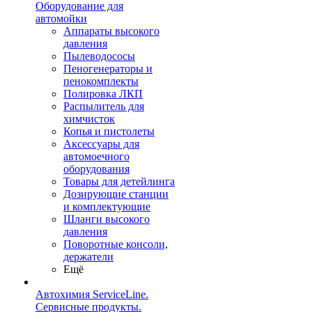
Оборудование для
автомойки
Аппараты высокого
давления
Пылеводососы
Пеногенераторы и
пенокомплекты
Полировка ЛКП
Распылитель для
химчисток
Копья и пистолеты
Аксессуары для
автомоечного
оборудования
Товары для детейлинга
Дозирующие станции
и комплектующие
Шланги высокого
давления
Поворотные консоли,
держатели
Ещё
Автохимия ServiceLine.
Сервисные продукты.