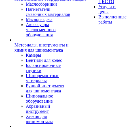
ЦКСТО
Маслосборники
Услуги и
Нагнетатели
цены
смазочных материалов
Выполненные
Маслораздача
работы
Аксессуары
маслосменного
оборудования
Материалы, инструменты и
химия для шиномонтажа
Камеры
Вентили для колес
Балансировочные
грузики
Шиноремонтные
материалы
Ручной инструмент
для шиномонтажа
Шиповальное
оборудование
Абразивный
инструмент
Химия для
шиномонтажа