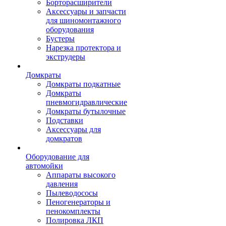
Борторасширители
Аксессуары и запчасти
для шиномонтажного
оборудования
Бустеры
Нарезка протектора и
экструдеры
Домкраты
Домкраты подкатные
Домкраты
пневмогидравлические
Домкраты бутылочные
Подставки
Аксессуары для
домкратов
Оборудование для
автомойки
Аппараты высокого
давления
Пылеводососы
Пеногенераторы и
пенокомплекты
Полировка ЛКП