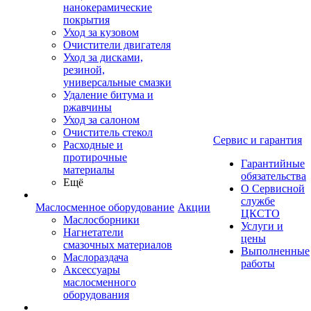
нанокерамические
покрытия
Уход за кузовом
Очистители двигателя
Уход за дисками,
резиной,
универсальные смазки
Удаление битума и
ржавчины
Уход за салоном
Очиститель стекол
Сервис и гарантия
Расходные и
протирочные
Гарантийные
материалы
обязательства
Ещё
О Сервисной
службе
Маслосменное оборудование
Акции
ЦКСТО
Маслосборники
Услуги и
Нагнетатели
цены
смазочных материалов
Выполненные
Маслораздача
работы
Аксессуары
маслосменного
оборудования