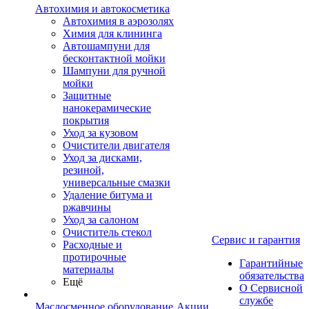
Автохимия и автокосметика
Автохимия в аэрозолях
Химия для клининга
Автошампуни для
бесконтактной мойки
Шампуни для ручной
мойки
Защитные
нанокерамические
покрытия
Уход за кузовом
Очистители двигателя
Уход за дисками,
резиной,
универсальные смазки
Удаление битума и
ржавчины
Уход за салоном
Очиститель стекол
Сервис и гарантия
Расходные и
протирочные
Гарантийные
материалы
обязательства
Ещё
О Сервисной
службе
Маслосменное оборудование
Акции