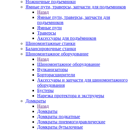
Ножничные подъемники
Ямные пути, траверсы, запчасти для подъемников
Назад
Ямные пути, траверсы, запчасти для
подъемников
Ямные пути
Траверсы
Аксессуары для подъёмников
Шиномонтажные станки
Балансировочные станки
Шиномонтажное оборудование
Назад
Шиномонтажное оборудование
Вулканизаторы
Борторасширители
Аксессуары и запчасти для шиномонтажного
оборудования
Бустеры
Нарезка протектора и экструдеры
Домкраты
Назад
Домкраты
Домкраты подкатные
Домкраты пневмогидравлические
Домкраты бутылочные