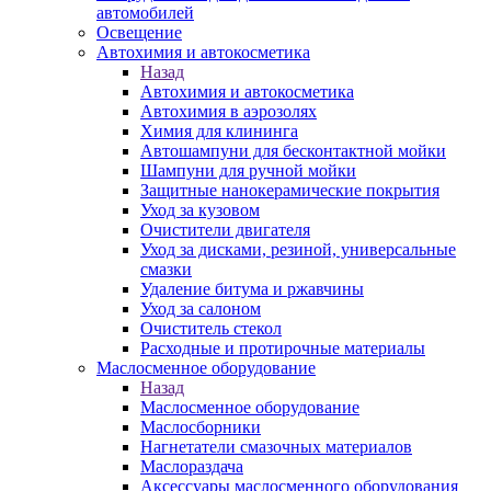
автомобилей
Освещение
Автохимия и автокосметика
Назад
Автохимия и автокосметика
Автохимия в аэрозолях
Химия для клининга
Автошампуни для бесконтактной мойки
Шампуни для ручной мойки
Защитные нанокерамические покрытия
Уход за кузовом
Очистители двигателя
Уход за дисками, резиной, универсальные
смазки
Удаление битума и ржавчины
Уход за салоном
Очиститель стекол
Расходные и протирочные материалы
Маслосменное оборудование
Назад
Маслосменное оборудование
Маслосборники
Нагнетатели смазочных материалов
Маслораздача
Аксессуары маслосменного оборудования