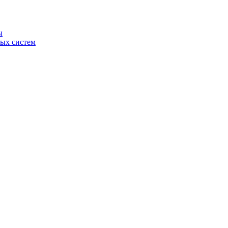
ы
ных систем