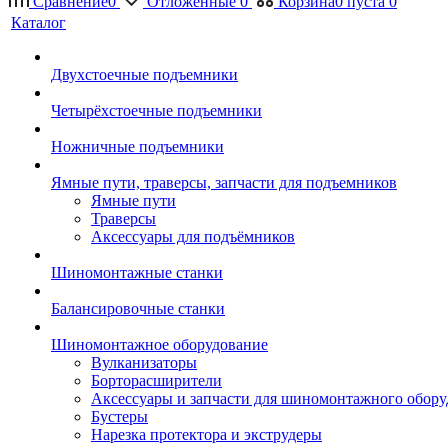
Сравнение
0
Отложенные
0
Корзина
0
пуста
0
Каталог
Двухстоечные подъемники
Четырёхстоечные подъемники
Ножничные подъемники
Ямные пути, траверсы, запчасти для подъемников
Ямные пути
Траверсы
Аксессуары для подъёмников
Шиномонтажные станки
Балансировочные станки
Шиномонтажное оборудование
Вулканизаторы
Борторасширители
Аксессуары и запчасти для шиномонтажного обору
Бустеры
Нарезка протектора и экструдеры