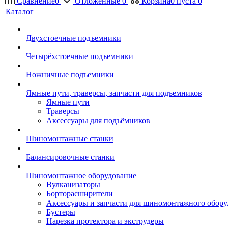
Сравнение
0
Отложенные
0
Корзина
0
пуста
0
Каталог
Двухстоечные подъемники
Четырёхстоечные подъемники
Ножничные подъемники
Ямные пути, траверсы, запчасти для подъемников
Ямные пути
Траверсы
Аксессуары для подъёмников
Шиномонтажные станки
Балансировочные станки
Шиномонтажное оборудование
Вулканизаторы
Борторасширители
Аксессуары и запчасти для шиномонтажного обору
Бустеры
Нарезка протектора и экструдеры