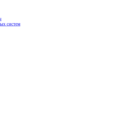
ы
ных систем