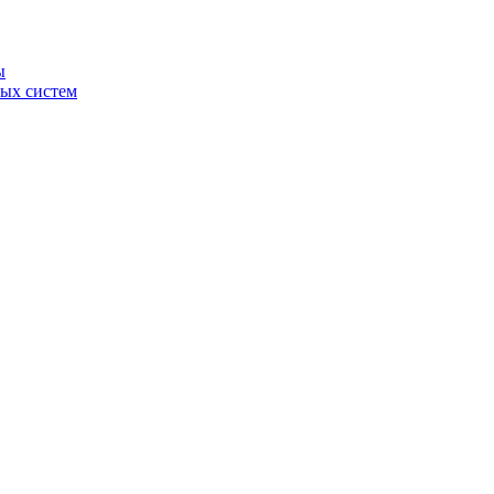
ы
ных систем