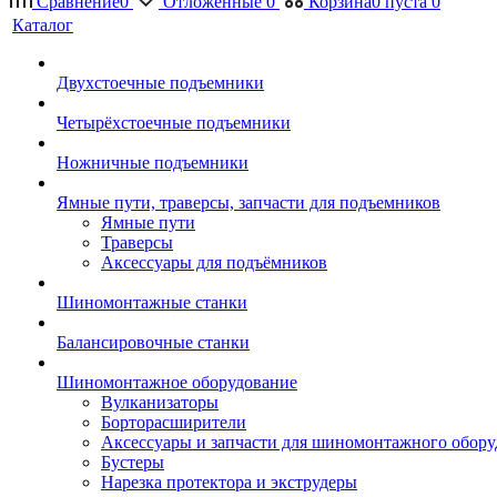
Сравнение
0
Отложенные
0
Корзина
0
пуста
0
Каталог
Двухстоечные подъемники
Четырёхстоечные подъемники
Ножничные подъемники
Ямные пути, траверсы, запчасти для подъемников
Ямные пути
Траверсы
Аксессуары для подъёмников
Шиномонтажные станки
Балансировочные станки
Шиномонтажное оборудование
Вулканизаторы
Борторасширители
Аксессуары и запчасти для шиномонтажного обору
Бустеры
Нарезка протектора и экструдеры