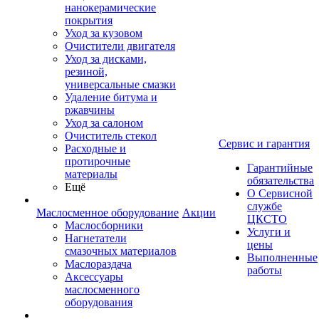
нанокерамические
покрытия
Уход за кузовом
Очистители двигателя
Уход за дисками,
резиной,
универсальные смазки
Удаление битума и
ржавчины
Уход за салоном
Очиститель стекол
Сервис и гарантия
Расходные и
протирочные
Гарантийные
материалы
обязательства
Ещё
О Сервисной
службе
Маслосменное оборудование
Акции
ЦКСТО
Маслосборники
Услуги и
Нагнетатели
цены
смазочных материалов
Выполненные
Маслораздача
работы
Аксессуары
маслосменного
оборудования