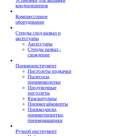
Установки для заправки
кондиционеров
Компрессорное
оборудование
Стенды сход-развал и
аксессуары
Аксессуары
Стенды развал -
схождение
Пневмоинструмент
Пистолеты подкачки
Пылесосы,
пневмомолотки
Продувочные
пистолеты
Краскопульты
Пневмогайковерты
Пневмодрели,
пневмотрещетки,
пневмомашинки
Ручной инструмент