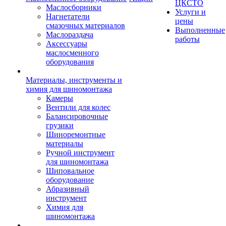
ЦКСТО
Маслосборники
Услуги и
Нагнетатели
цены
смазочных материалов
Выполненные
Маслораздача
работы
Аксессуары
маслосменного
оборудования
Материалы, инструменты и
химия для шиномонтажа
Камеры
Вентили для колес
Балансировочные
грузики
Шиноремонтные
материалы
Ручной инструмент
для шиномонтажа
Шиповальное
оборудование
Абразивный
инструмент
Химия для
шиномонтажа