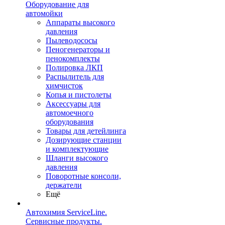
Оборудование для
автомойки
Аппараты высокого
давления
Пылеводососы
Пеногенераторы и
пенокомплекты
Полировка ЛКП
Распылитель для
химчисток
Копья и пистолеты
Аксессуары для
автомоечного
оборудования
Товары для детейлинга
Дозирующие станции
и комплектующие
Шланги высокого
давления
Поворотные консоли,
держатели
Ещё
Автохимия ServiceLine.
Сервисные продукты.