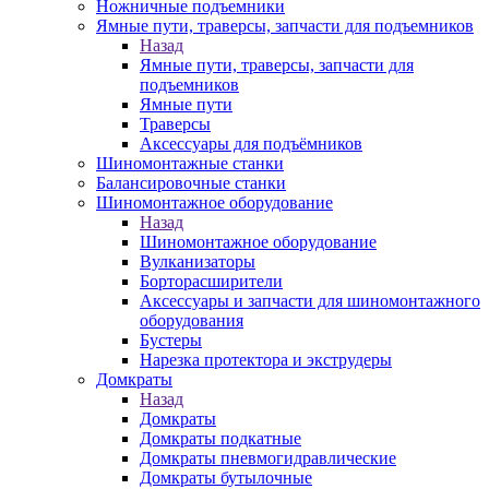
Ножничные подъемники
Ямные пути, траверсы, запчасти для подъемников
Назад
Ямные пути, траверсы, запчасти для
подъемников
Ямные пути
Траверсы
Аксессуары для подъёмников
Шиномонтажные станки
Балансировочные станки
Шиномонтажное оборудование
Назад
Шиномонтажное оборудование
Вулканизаторы
Борторасширители
Аксессуары и запчасти для шиномонтажного
оборудования
Бустеры
Нарезка протектора и экструдеры
Домкраты
Назад
Домкраты
Домкраты подкатные
Домкраты пневмогидравлические
Домкраты бутылочные