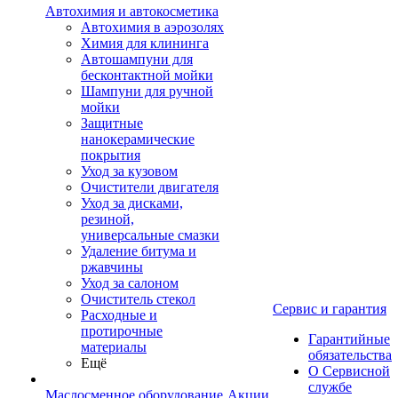
Автохимия и автокосметика
Автохимия в аэрозолях
Химия для клининга
Автошампуни для
бесконтактной мойки
Шампуни для ручной
мойки
Защитные
нанокерамические
покрытия
Уход за кузовом
Очистители двигателя
Уход за дисками,
резиной,
универсальные смазки
Удаление битума и
ржавчины
Уход за салоном
Очиститель стекол
Сервис и гарантия
Расходные и
протирочные
Гарантийные
материалы
обязательства
Ещё
О Сервисной
службе
Маслосменное оборудование
Акции