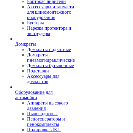
Борторасширители
Аксессуары и запчасти
для шиномонтажного
оборудования
Бустеры
Нарезка протектора и
экструдеры
Домкраты
Домкраты подкатные
Домкраты
пневмогидравлические
Домкраты бутылочные
Подставки
Аксессуары для
домкратов
Оборудование для
автомойки
Аппараты высокого
давления
Пылеводососы
Пеногенераторы и
пенокомплекты
Полировка ЛКП