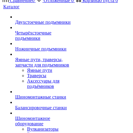
Сравнение
0
Отложенные
0
Корзина
0
пуста
0
Каталог
Двухстоечные подъемники
Четырёхстоечные
подъемники
Ножничные подъемники
Ямные пути, траверсы,
запчасти для подъемников
Ямные пути
Траверсы
Аксессуары для
подъёмников
Шиномонтажные станки
Балансировочные станки
Шиномонтажное
оборудование
Вулканизаторы