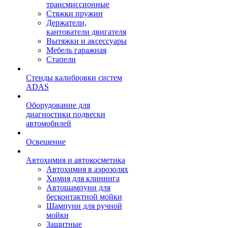
трансмиссионные
Стяжки пружин
Держатели,
кантователи двигателя
Вытяжки и аксессуары
Мебель гаражная
Стапели
Стенды калибровки систем
ADAS
Оборудование для
диагностики подвески
автомобилей
Освещение
Автохимия и автокосметика
Автохимия в аэрозолях
Химия для клининга
Автошампуни для
бесконтактной мойки
Шампуни для ручной
мойки
Защитные