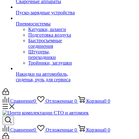
Сварочные аппараты
Пуско-зарядные устройства
Пневмосистемы
Катушки, шланги
Подготовка воздуха
Быстросъемные
соединения
Штуцеры,
переходники
Тройники, заглушки
Накидки на автомобиль,
сиденья, руль для сервиса
Сравнение
0
Отложенные
0
Корзина
0
0
Сравнение
0
Отложенные
0
Корзина
0
0