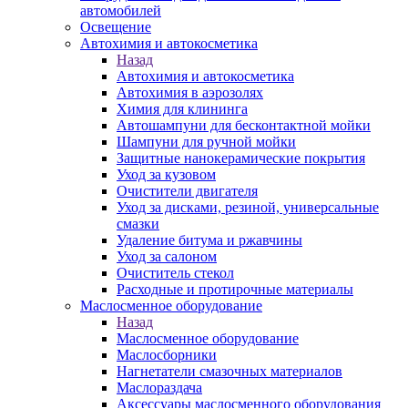
автомобилей
Освещение
Автохимия и автокосметика
Назад
Автохимия и автокосметика
Автохимия в аэрозолях
Химия для клининга
Автошампуни для бесконтактной мойки
Шампуни для ручной мойки
Защитные нанокерамические покрытия
Уход за кузовом
Очистители двигателя
Уход за дисками, резиной, универсальные
смазки
Удаление битума и ржавчины
Уход за салоном
Очиститель стекол
Расходные и протирочные материалы
Маслосменное оборудование
Назад
Маслосменное оборудование
Маслосборники
Нагнетатели смазочных материалов
Маслораздача
Аксессуары маслосменного оборудования