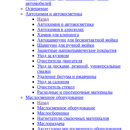
автомобилей
Освещение
Автохимия и автокосметика
Назад
Автохимия и автокосметика
Автохимия в аэрозолях
Химия для клининга
Автошампуни для бесконтактной мойки
Шампуни для ручной мойки
Защитные нанокерамические покрытия
Уход за кузовом
Очистители двигателя
Уход за дисками, резиной, универсальные
смазки
Удаление битума и ржавчины
Уход за салоном
Очиститель стекол
Расходные и протирочные материалы
Маслосменное оборудование
Назад
Маслосменное оборудование
Маслосборники
Нагнетатели смазочных материалов
Маслораздача
Аксессуары маслосменного оборудования