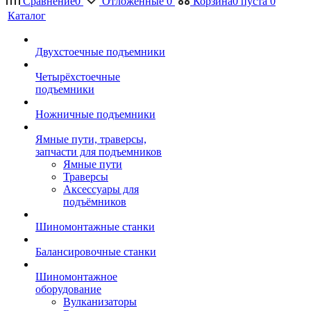
Сравнение
0
Отложенные
0
Корзина
0
пуста
0
Каталог
Двухстоечные подъемники
Четырёхстоечные
подъемники
Ножничные подъемники
Ямные пути, траверсы,
запчасти для подъемников
Ямные пути
Траверсы
Аксессуары для
подъёмников
Шиномонтажные станки
Балансировочные станки
Шиномонтажное
оборудование
Вулканизаторы