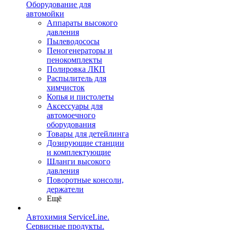
Оборудование для
автомойки
Аппараты высокого
давления
Пылеводососы
Пеногенераторы и
пенокомплекты
Полировка ЛКП
Распылитель для
химчисток
Копья и пистолеты
Аксессуары для
автомоечного
оборудования
Товары для детейлинга
Дозирующие станции
и комплектующие
Шланги высокого
давления
Поворотные консоли,
держатели
Ещё
Автохимия ServiceLine.
Сервисные продукты.