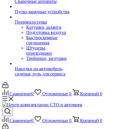
Сварочные аппараты
Пуско-зарядные устройства
Пневмосистемы
Катушки, шланги
Подготовка воздуха
Быстросъемные
соединения
Штуцеры,
переходники
Тройники, заглушки
Накидки на автомобиль,
сиденья, руль для сервиса
Сравнение
0
Отложенные
0
Корзина
0
0
Сравнение
0
Отложенные
0
Корзина
0
0