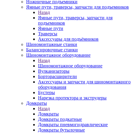
Ножничные подъемники
Ямные пути, траверсы, запчасти для подъемников
Назад
Ямные пути, траверсы, запчасти для
подъемников
Ямные пути
Траверсы
Аксессуары для подъёмников
Шиномонтажные станки
Балансировочные станки
Шиномонтажное оборудование
Назад
Шиномонтажное оборудование
Вулканизаторы
Борторасширители
Аксессуары и запчасти для шиномонтажного
оборудования
Бустеры
Нарезка протектора и экструдеры
Домкраты
Назад
Домкраты
Домкраты подкатные
Домкраты пневмогидравлические
Домкраты бутылочные