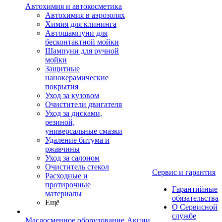
Автохимия и автокосметика
Автохимия в аэрозолях
Химия для клининга
Автошампуни для
бесконтактной мойки
Шампуни для ручной
мойки
Защитные
нанокерамические
покрытия
Уход за кузовом
Очистители двигателя
Уход за дисками,
резиной,
универсальные смазки
Удаление битума и
ржавчины
Уход за салоном
Очиститель стекол
Сервис и гарантия
Расходные и
протирочные
Гарантийные
материалы
обязательства
Ещё
О Сервисной
службе
Маслосменное оборудование
Акции