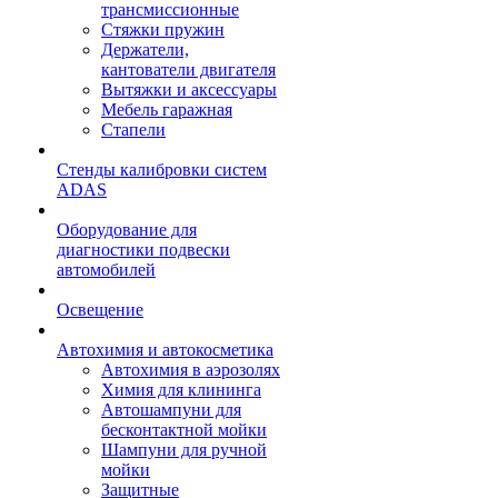
трансмиссионные
Стяжки пружин
Держатели,
кантователи двигателя
Вытяжки и аксессуары
Мебель гаражная
Стапели
Стенды калибровки систем
ADAS
Оборудование для
диагностики подвески
автомобилей
Освещение
Автохимия и автокосметика
Автохимия в аэрозолях
Химия для клининга
Автошампуни для
бесконтактной мойки
Шампуни для ручной
мойки
Защитные