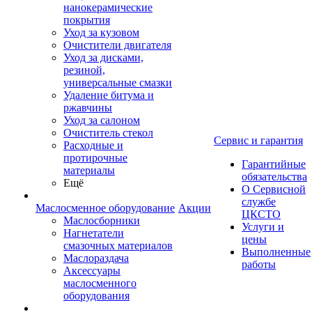
нанокерамические
покрытия
Уход за кузовом
Очистители двигателя
Уход за дисками,
резиной,
универсальные смазки
Удаление битума и
ржавчины
Уход за салоном
Очиститель стекол
Сервис и гарантия
Расходные и
протирочные
Гарантийные
материалы
обязательства
Ещё
О Сервисной
службе
Маслосменное оборудование
Акции
ЦКСТО
Маслосборники
Услуги и
Нагнетатели
цены
смазочных материалов
Выполненные
Маслораздача
работы
Аксессуары
маслосменного
оборудования