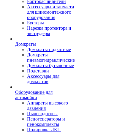
Борторасширители
Аксессуары и запчасти
для шиномонтажного
оборудования
Бустеры
Нарезка протектора и
экструдеры
Домкраты
Домкраты подкатные
Домкраты
пневмогидравлические
Домкраты бутылочные
Подставки
Аксессуары для
домкратов
Оборудование для
автомойки
Аппараты высокого
давления
Пылеводососы
Пеногенераторы и
пенокомплекты
Полировка ЛКП