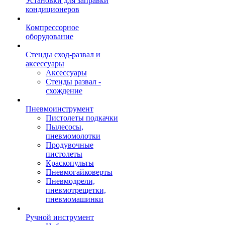
Установки для заправки
кондиционеров
Компрессорное
оборудование
Стенды сход-развал и
аксессуары
Аксессуары
Стенды развал -
схождение
Пневмоинструмент
Пистолеты подкачки
Пылесосы,
пневмомолотки
Продувочные
пистолеты
Краскопульты
Пневмогайковерты
Пневмодрели,
пневмотрещетки,
пневмомашинки
Ручной инструмент