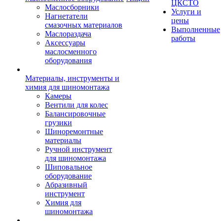
ЦКСТО
Маслосборники
Услуги и
Нагнетатели
цены
смазочных материалов
Выполненные
Маслораздача
работы
Аксессуары
маслосменного
оборудования
Материалы, инструменты и
химия для шиномонтажа
Камеры
Вентили для колес
Балансировочные
грузики
Шиноремонтные
материалы
Ручной инструмент
для шиномонтажа
Шиповальное
оборудование
Абразивный
инструмент
Химия для
шиномонтажа