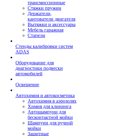
трансмиссионные
Стяжки пружин
Держатели,
кантователи двигателя
Вытяжки и аксессуары
Мебель гаражная
Стапели
Стенды калибровки систем
ADAS
Оборудование для
диагностики подвески
автомобилей
Освещение
Автохимия и автокосметика
Автохимия в аэрозолях
Химия для клининга
Автошампуни для
бесконтактной мойки
Шампуни для ручной
мойки
Защитные