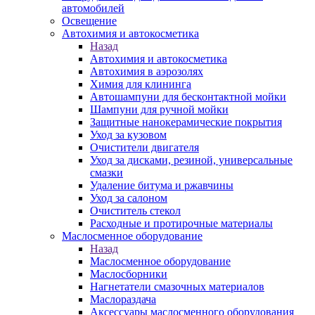
автомобилей
Освещение
Автохимия и автокосметика
Назад
Автохимия и автокосметика
Автохимия в аэрозолях
Химия для клининга
Автошампуни для бесконтактной мойки
Шампуни для ручной мойки
Защитные нанокерамические покрытия
Уход за кузовом
Очистители двигателя
Уход за дисками, резиной, универсальные
смазки
Удаление битума и ржавчины
Уход за салоном
Очиститель стекол
Расходные и протирочные материалы
Маслосменное оборудование
Назад
Маслосменное оборудование
Маслосборники
Нагнетатели смазочных материалов
Маслораздача
Аксессуары маслосменного оборудования