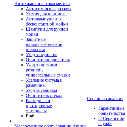
Автохимия и автокосметика
Автохимия в аэрозолях
Химия для клининга
Автошампуни для
бесконтактной мойки
Шампуни для ручной
мойки
Защитные
нанокерамические
покрытия
Уход за кузовом
Очистители двигателя
Уход за дисками,
резиной,
универсальные смазки
Удаление битума и
ржавчины
Уход за салоном
Очиститель стекол
Сервис и гарантия
Расходные и
протирочные
Гарантийные
материалы
обязательства
Ещё
О Сервисной
службе
Маслосменное оборудование
Акции