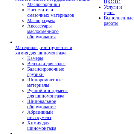
ЦКСТО
Маслосборники
Услуги и
Нагнетатели
цены
смазочных материалов
Выполненные
Маслораздача
работы
Аксессуары
маслосменного
оборудования
Материалы, инструменты и
химия для шиномонтажа
Камеры
Вентили для колес
Балансировочные
грузики
Шиноремонтные
материалы
Ручной инструмент
для шиномонтажа
Шиповальное
оборудование
Абразивный
инструмент
Химия для
шиномонтажа