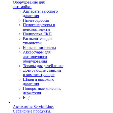
Оборудование для
автомойки
Аппараты высокого
давления
Пылеводососы
Пеногенераторы и
пенокомплекты
Полировка ЛКП
Распылитель для
химчисток
Копья и пистолеты
Аксессуары для
автомоечного
оборудования
Товары для детейлинга
Дозирующие станции
и комплектующие
Шланги высокого
давления
Поворотные консоли,
держатели
Ещё
Автохимия ServiceLine.
Сервисные продукты.