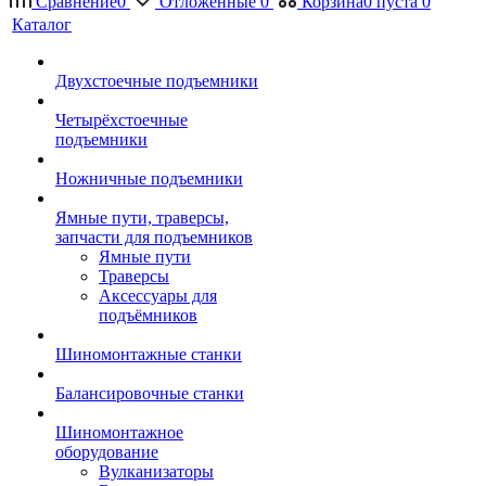
Сравнение
0
Отложенные
0
Корзина
0
пуста
0
Каталог
Двухстоечные подъемники
Четырёхстоечные
подъемники
Ножничные подъемники
Ямные пути, траверсы,
запчасти для подъемников
Ямные пути
Траверсы
Аксессуары для
подъёмников
Шиномонтажные станки
Балансировочные станки
Шиномонтажное
оборудование
Вулканизаторы