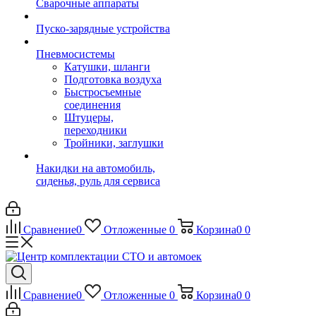
Сварочные аппараты
Пуско-зарядные устройства
Пневмосистемы
Катушки, шланги
Подготовка воздуха
Быстросъемные
соединения
Штуцеры,
переходники
Тройники, заглушки
Накидки на автомобиль,
сиденья, руль для сервиса
Сравнение
0
Отложенные
0
Корзина
0
0
Сравнение
0
Отложенные
0
Корзина
0
0