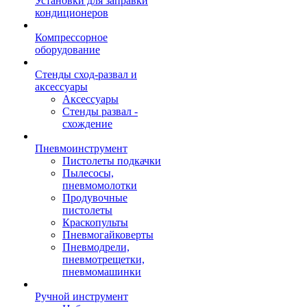
Установки для заправки
кондиционеров
Компрессорное
оборудование
Стенды сход-развал и
аксессуары
Аксессуары
Стенды развал -
схождение
Пневмоинструмент
Пистолеты подкачки
Пылесосы,
пневмомолотки
Продувочные
пистолеты
Краскопульты
Пневмогайковерты
Пневмодрели,
пневмотрещетки,
пневмомашинки
Ручной инструмент