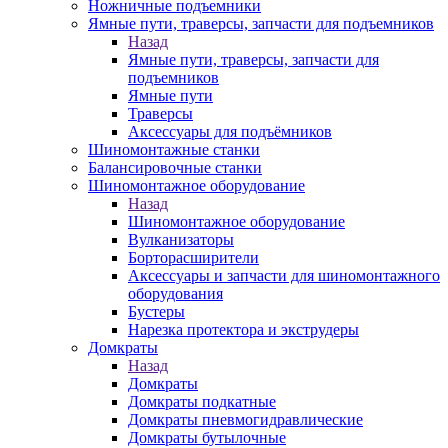
Ножничные подъемники
Ямные пути, траверсы, запчасти для подъемников
Назад
Ямные пути, траверсы, запчасти для
подъемников
Ямные пути
Траверсы
Аксессуары для подъёмников
Шиномонтажные станки
Балансировочные станки
Шиномонтажное оборудование
Назад
Шиномонтажное оборудование
Вулканизаторы
Борторасширители
Аксессуары и запчасти для шиномонтажного
оборудования
Бустеры
Нарезка протектора и экструдеры
Домкраты
Назад
Домкраты
Домкраты подкатные
Домкраты пневмогидравлические
Домкраты бутылочные