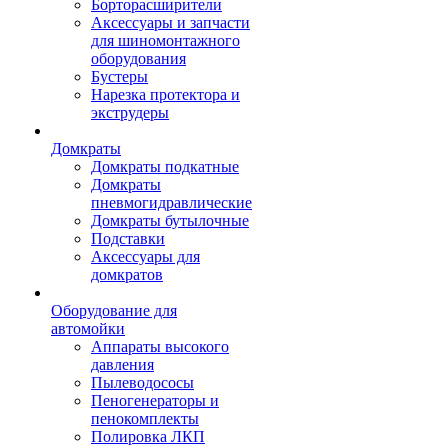
Борторасширители
Аксессуары и запчасти
для шиномонтажного
оборудования
Бустеры
Нарезка протектора и
экструдеры
Домкраты
Домкраты подкатные
Домкраты
пневмогидравлические
Домкраты бутылочные
Подставки
Аксессуары для
домкратов
Оборудование для
автомойки
Аппараты высокого
давления
Пылеводососы
Пеногенераторы и
пенокомплекты
Полировка ЛКП