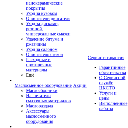
нанокерамические
покрытия
Уход за кузовом
Очистители двигателя
Уход за дисками,
резиной,
универсальные смазки
Удаление битума и
ржавчины
Уход за салоном
Очиститель стекол
Сервис и гарантия
Расходные и
протирочные
Гарантийные
материалы
обязательства
Ещё
О Сервисной
службе
Маслосменное оборудование
Акции
ЦКСТО
Маслосборники
Услуги и
Нагнетатели
цены
смазочных материалов
Выполненные
Маслораздача
работы
Аксессуары
маслосменного
оборудования