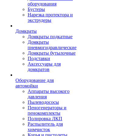
оборудования
Бустеры
Нарезка протектора и
экструдеры
Домкраты
Домкраты подкатные
Домкраты
пневмогидравлические
Домкраты бутылочные
Подставки
Аксессуары для
домкратов
Оборудование для
автомойки
Аппараты высокого
давления
Пылеводососы
Пеногенераторы и
пенокомплекты
Полировка ЛКП
Распылитель для
химчисток
Копья и пистолеты