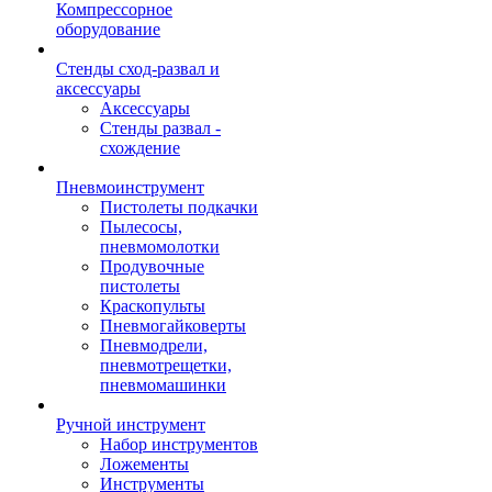
Компрессорное
оборудование
Стенды сход-развал и
аксессуары
Аксессуары
Стенды развал -
схождение
Пневмоинструмент
Пистолеты подкачки
Пылесосы,
пневмомолотки
Продувочные
пистолеты
Краскопульты
Пневмогайковерты
Пневмодрели,
пневмотрещетки,
пневмомашинки
Ручной инструмент
Набор инструментов
Ложементы
Инструменты