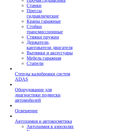
Прочая гидравлика
Станки
Прессы
гидравлические
Краны гаражные
Стойки
трансмиссионные
Стяжки пружин
Держатели,
кантователи двигателя
Вытяжки и аксессуары
Мебель гаражная
Стапели
Стенды калибровки систем
ADAS
Оборудование для
диагностики подвески
автомобилей
Освещение
Автохимия и автокосметика
Автохимия в аэрозолях