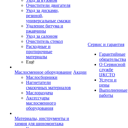
Уход за кузовом
Очистители двигателя
Уход за дисками,
резиной,
универсальные смазки
Удаление битума и
ржавчины
Уход за салоном
Очиститель стекол
Сервис и гарантия
Расходные и
протирочные
Гарантийные
материалы
обязательства
Ещё
О Сервисной
службе
Маслосменное оборудование
Акции
ЦКСТО
Маслосборники
Услуги и
Нагнетатели
цены
смазочных материалов
Выполненные
Маслораздача
работы
Аксессуары
маслосменного
оборудования
Материалы, инструменты и
химия для шиномонтажа