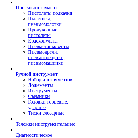
Пневмоинструмент
Пистолеты подкачки
Пылесосы,
пневмомолотки
Продувочные
пистолеты
Краскопульты
Пневмогайковерты
Пневмодрели,
пневмотрещетки,
пневмомашинки
Ручной инструмент
Набор инструментов
Ложементы
Инструменты
Съемники
Головки торцевые,
ударные
Тиски слесарные
Тележки инструментальные
Диагностическое