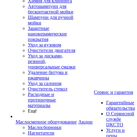
Химия для клининга
Автошампуни для
бесконтактной мойки
Шампуни для ручной
мойки
Защитные
нанокерамические
покрытия
Уход за кузовом
Очистители двигателя
Уход за дисками,
резиной,
универсальные смазки
Удаление битума и
ржавчины
Уход за салоном
Очиститель стекол
Сервис и гарантия
Расходные и
протирочные
Гарантийные
материалы
обязательства
Ещё
О Сервисной
службе
Маслосменное оборудование
Акции
ЦКСТО
Маслосборники
Услуги и
Нагнетатели
цены