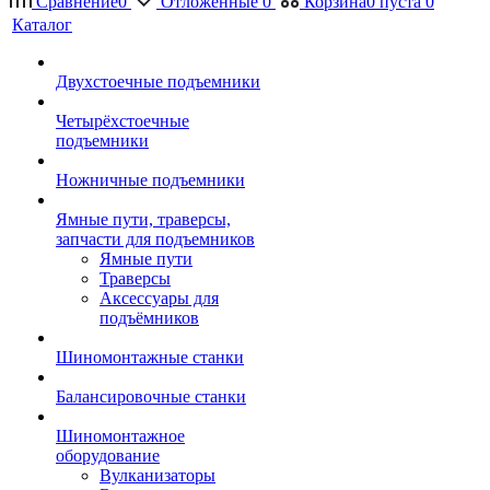
Сравнение
0
Отложенные
0
Корзина
0
пуста
0
Каталог
Двухстоечные подъемники
Четырёхстоечные
подъемники
Ножничные подъемники
Ямные пути, траверсы,
запчасти для подъемников
Ямные пути
Траверсы
Аксессуары для
подъёмников
Шиномонтажные станки
Балансировочные станки
Шиномонтажное
оборудование
Вулканизаторы