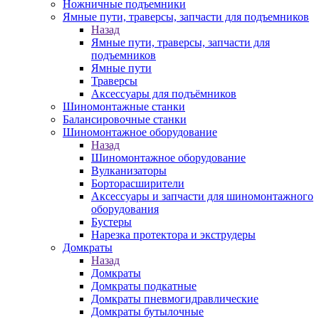
Ножничные подъемники
Ямные пути, траверсы, запчасти для подъемников
Назад
Ямные пути, траверсы, запчасти для
подъемников
Ямные пути
Траверсы
Аксессуары для подъёмников
Шиномонтажные станки
Балансировочные станки
Шиномонтажное оборудование
Назад
Шиномонтажное оборудование
Вулканизаторы
Борторасширители
Аксессуары и запчасти для шиномонтажного
оборудования
Бустеры
Нарезка протектора и экструдеры
Домкраты
Назад
Домкраты
Домкраты подкатные
Домкраты пневмогидравлические
Домкраты бутылочные