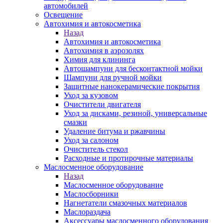
автомобилей
Освещение
Автохимия и автокосметика
Назад
Автохимия и автокосметика
Автохимия в аэрозолях
Химия для клининга
Автошампуни для бесконтактной мойки
Шампуни для ручной мойки
Защитные нанокерамические покрытия
Уход за кузовом
Очистители двигателя
Уход за дисками, резиной, универсальные
смазки
Удаление битума и ржавчины
Уход за салоном
Очиститель стекол
Расходные и протирочные материалы
Маслосменное оборудование
Назад
Маслосменное оборудование
Маслосборники
Нагнетатели смазочных материалов
Маслораздача
Аксессуары маслосменного оборудования