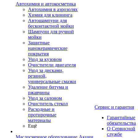
Автохимия и автокосметика
Автохимия в аэрозолях
Химия для клининга
Автошампуни для
бесконтактной мойки
Шампуни для ручной
мойки
Защитные
нанокерамические
покрытия
Уход за кузовом
Очистители двигателя
Уход за дисками,
резиной,
универсальные смазки
Удаление битума и
ржавчины
Уход за салоном
Очиститель стекол
Сервис и гарантия
Расходные и
протирочные
Гарантийные
материалы
обязательства
Ещё
О Сервисной
службе
Маслосменное оборудование
Акции