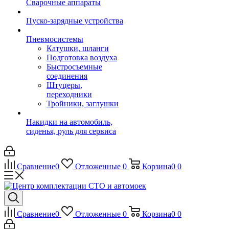
Сварочные аппараты
Пуско-зарядные устройства
Пневмосистемы
Катушки, шланги
Подготовка воздуха
Быстросъемные
соединения
Штуцеры,
переходники
Тройники, заглушки
Накидки на автомобиль,
сиденья, руль для сервиса
Сравнение
0
Отложенные
0
Корзина
0
0
Сравнение
0
Отложенные
0
Корзина
0
0