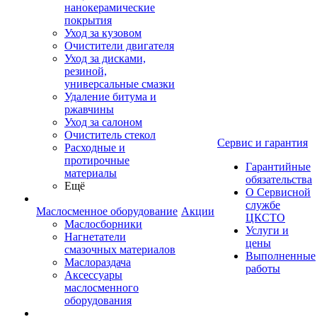
нанокерамические
покрытия
Уход за кузовом
Очистители двигателя
Уход за дисками,
резиной,
универсальные смазки
Удаление битума и
ржавчины
Уход за салоном
Очиститель стекол
Сервис и гарантия
Расходные и
протирочные
Гарантийные
материалы
обязательства
Ещё
О Сервисной
службе
Маслосменное оборудование
Акции
ЦКСТО
Маслосборники
Услуги и
Нагнетатели
цены
смазочных материалов
Выполненные
Маслораздача
работы
Аксессуары
маслосменного
оборудования