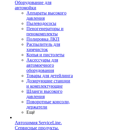
Оборудование для
автомойки
Аппараты высокого
давления
Пылеводососы
Пеногенераторы и
пенокомплекты
Полировка ЛКП
Распылитель для
химчисток
Копья и пистолеты
Аксессуары для
автомоечного
оборудования
Товары для детейлинга
Дозирующие станции
и комплектующие
Шланги высокого
давления
Поворотные консоли,
держатели
Ещё
Автохимия ServiceLine.
Сервисные продукты.