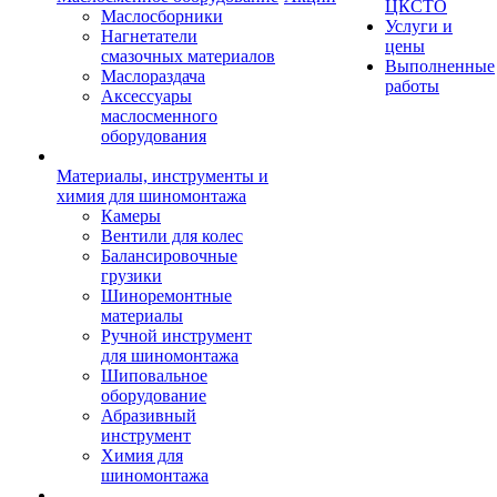
ЦКСТО
Маслосборники
Услуги и
Нагнетатели
цены
смазочных материалов
Выполненные
Маслораздача
работы
Аксессуары
маслосменного
оборудования
Материалы, инструменты и
химия для шиномонтажа
Камеры
Вентили для колес
Балансировочные
грузики
Шиноремонтные
материалы
Ручной инструмент
для шиномонтажа
Шиповальное
оборудование
Абразивный
инструмент
Химия для
шиномонтажа