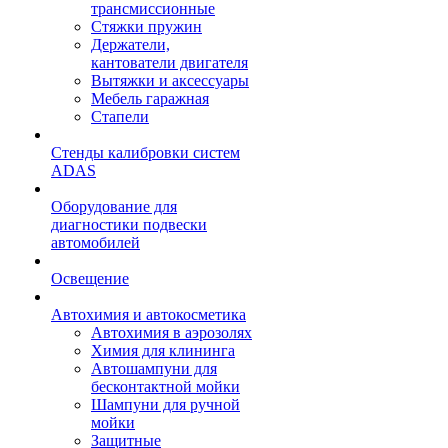
трансмиссионные
Стяжки пружин
Держатели,
кантователи двигателя
Вытяжки и аксессуары
Мебель гаражная
Стапели
Стенды калибровки систем
ADAS
Оборудование для
диагностики подвески
автомобилей
Освещение
Автохимия и автокосметика
Автохимия в аэрозолях
Химия для клининга
Автошампуни для
бесконтактной мойки
Шампуни для ручной
мойки
Защитные