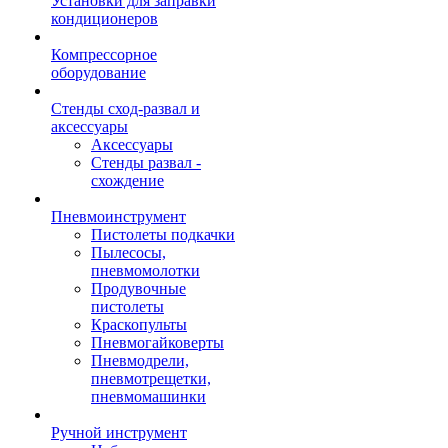
Установки для заправки
кондиционеров
Компрессорное
оборудование
Стенды сход-развал и
аксессуары
Аксессуары
Стенды развал -
схождение
Пневмоинструмент
Пистолеты подкачки
Пылесосы,
пневмомолотки
Продувочные
пистолеты
Краскопульты
Пневмогайковерты
Пневмодрели,
пневмотрещетки,
пневмомашинки
Ручной инструмент