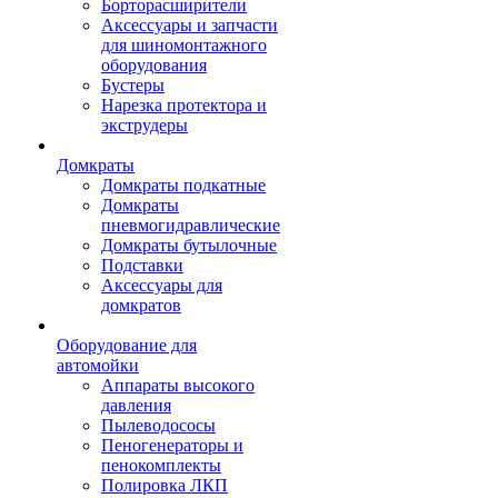
Борторасширители
Аксессуары и запчасти
для шиномонтажного
оборудования
Бустеры
Нарезка протектора и
экструдеры
Домкраты
Домкраты подкатные
Домкраты
пневмогидравлические
Домкраты бутылочные
Подставки
Аксессуары для
домкратов
Оборудование для
автомойки
Аппараты высокого
давления
Пылеводососы
Пеногенераторы и
пенокомплекты
Полировка ЛКП