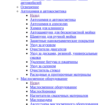
автомобилей
Освещение
Автохимия и автокосметика
Назад
Автохимия и автокосметика
Автохимия в аэрозолях
Химия для клининга
Автошампуни для бесконтактной мойки
Шампуни для ручной мойки
Защитные нанокерамические покрытия
Уход за кузовом
Очистители двигателя
Уход за дисками, резиной, универсальные
смазки
Удаление битума и ржавчины
Уход за салоном
Очиститель стекол
Расходные и протирочные материалы
Маслосменное оборудование
Назад
Маслосменное оборудование
Маслосборники
Нагнетатели смазочных материалов
Маслораздача
Аксессуары маслосменного оборудования