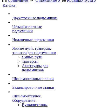
Сравнение
0
Отложенные
0
Корзина
0
пуста
0
Каталог
Двухстоечные подъемники
Четырёхстоечные
подъемники
Ножничные подъемники
Ямные пути, траверсы,
запчасти для подъемников
Ямные пути
Траверсы
Аксессуары для
подъёмников
Шиномонтажные станки
Балансировочные станки
Шиномонтажное
оборудование
Вулканизаторы