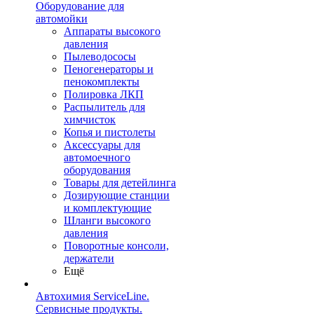
Оборудование для
автомойки
Аппараты высокого
давления
Пылеводососы
Пеногенераторы и
пенокомплекты
Полировка ЛКП
Распылитель для
химчисток
Копья и пистолеты
Аксессуары для
автомоечного
оборудования
Товары для детейлинга
Дозирующие станции
и комплектующие
Шланги высокого
давления
Поворотные консоли,
держатели
Ещё
Автохимия ServiceLine.
Сервисные продукты.