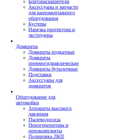
Борторасширители
Аксессуары и запчасти
для шиномонтажного
оборудования
Бустеры
Нарезка протектора и
экструдеры
Домкраты
Домкраты подкатные
Домкраты
пневмогидравлические
Домкраты бутылочные
Подставки
Аксессуары для
домкратов
Оборудование для
автомойки
Аппараты высокого
давления
Пылеводососы
Пеногенераторы и
пенокомплекты
Полировка ЛКП