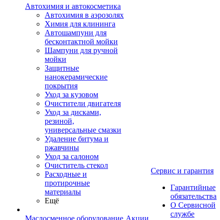
Автохимия и автокосметика
Автохимия в аэрозолях
Химия для клининга
Автошампуни для
бесконтактной мойки
Шампуни для ручной
мойки
Защитные
нанокерамические
покрытия
Уход за кузовом
Очистители двигателя
Уход за дисками,
резиной,
универсальные смазки
Удаление битума и
ржавчины
Уход за салоном
Очиститель стекол
Сервис и гарантия
Расходные и
протирочные
Гарантийные
материалы
обязательства
Ещё
О Сервисной
службе
Маслосменное оборудование
Акции