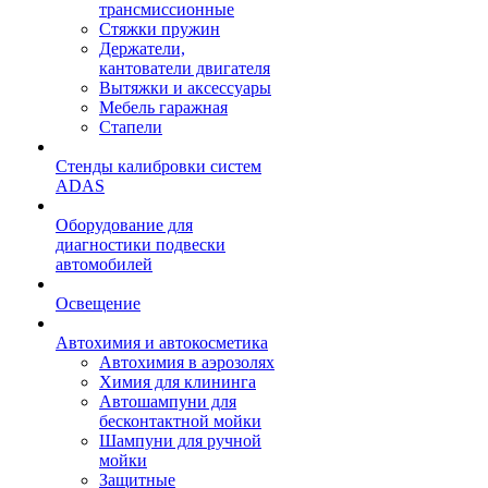
трансмиссионные
Стяжки пружин
Держатели,
кантователи двигателя
Вытяжки и аксессуары
Мебель гаражная
Стапели
Стенды калибровки систем
ADAS
Оборудование для
диагностики подвески
автомобилей
Освещение
Автохимия и автокосметика
Автохимия в аэрозолях
Химия для клининга
Автошампуни для
бесконтактной мойки
Шампуни для ручной
мойки
Защитные