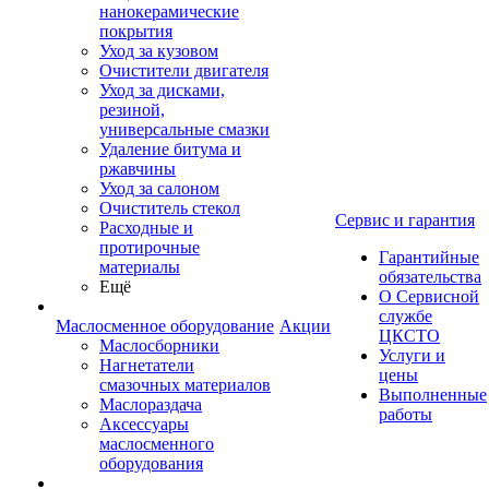
нанокерамические
покрытия
Уход за кузовом
Очистители двигателя
Уход за дисками,
резиной,
универсальные смазки
Удаление битума и
ржавчины
Уход за салоном
Очиститель стекол
Сервис и гарантия
Расходные и
протирочные
Гарантийные
материалы
обязательства
Ещё
О Сервисной
службе
Маслосменное оборудование
Акции
ЦКСТО
Маслосборники
Услуги и
Нагнетатели
цены
смазочных материалов
Выполненные
Маслораздача
работы
Аксессуары
маслосменного
оборудования