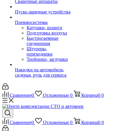
Сварочные аппараты
Пуско-зарядные устройства
Пневмосистемы
Катушки, шланги
Подготовка воздуха
Быстросъемные
соединения
Штуцеры,
переходники
Тройники, заглушки
Накидки на автомобиль,
сиденья, руль для сервиса
Сравнение
0
Отложенные
0
Корзина
0
0
Сравнение
0
Отложенные
0
Корзина
0
0