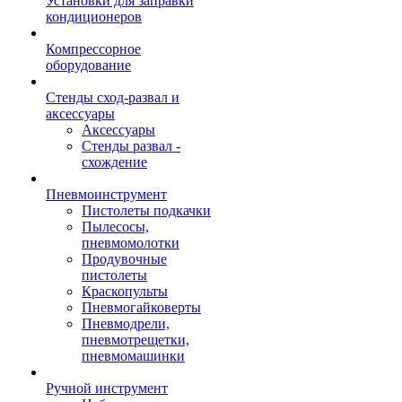
Установки для заправки
кондиционеров
Компрессорное
оборудование
Стенды сход-развал и
аксессуары
Аксессуары
Стенды развал -
схождение
Пневмоинструмент
Пистолеты подкачки
Пылесосы,
пневмомолотки
Продувочные
пистолеты
Краскопульты
Пневмогайковерты
Пневмодрели,
пневмотрещетки,
пневмомашинки
Ручной инструмент