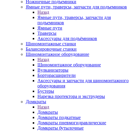
Ножничные подъемники
Ямные пути, траверсы, запчасти для подъемников
Назад
Ямные пути, траверсы, запчасти для
подъемников
Ямные пути
Траверсы
Аксессуары для подъёмников
Шиномонтажные станки
Балансировочные станки
Шиномонтажное оборудование
Назад
Шиномонтажное оборудование
Вулканизаторы
Борторасширители
Аксессуары и запчасти для шиномонтажного
оборудования
Бустеры
Нарезка протектора и экструдеры
Домкраты
Назад
Домкраты
Домкраты подкатные
Домкраты пневмогидравлические
Домкраты бутылочные