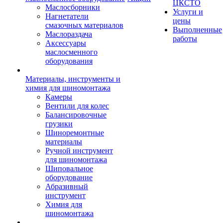
ЦКСТО
Маслосборники
Услуги и
Нагнетатели
цены
смазочных материалов
Выполненные
Маслораздача
работы
Аксессуары
маслосменного
оборудования
Материалы, инструменты и
химия для шиномонтажа
Камеры
Вентили для колес
Балансировочные
грузики
Шиноремонтные
материалы
Ручной инструмент
для шиномонтажа
Шиповальное
оборудование
Абразивный
инструмент
Химия для
шиномонтажа