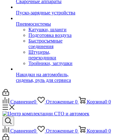
Сварочные аппараты
Пуско-зарядные устройства
Пневмосистемы
Катушки, шланги
Подготовка воздуха
Быстросъемные
соединения
Штуцеры,
переходники
Тройники, заглушки
Накидки на автомобиль,
сиденья, руль для сервиса
Сравнение
0
Отложенные
0
Корзина
0
0
Сравнение
0
Отложенные
0
Корзина
0
0