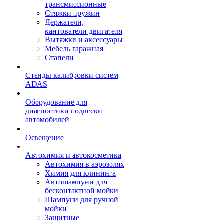
трансмиссионные
Стяжки пружин
Держатели,
кантователи двигателя
Вытяжки и аксессуары
Мебель гаражная
Стапели
Стенды калибровки систем
ADAS
Оборудование для
диагностики подвески
автомобилей
Освещение
Автохимия и автокосметика
Автохимия в аэрозолях
Химия для клининга
Автошампуни для
бесконтактной мойки
Шампуни для ручной
мойки
Защитные