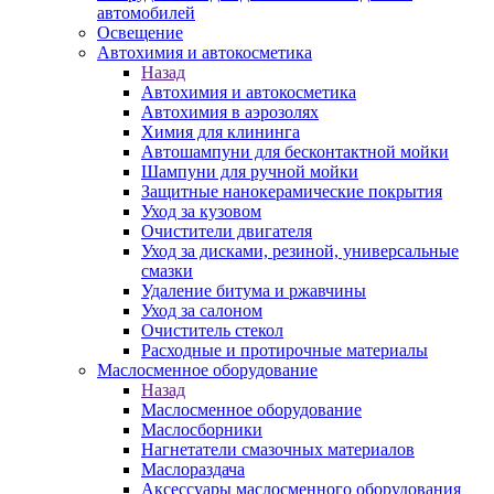
автомобилей
Освещение
Автохимия и автокосметика
Назад
Автохимия и автокосметика
Автохимия в аэрозолях
Химия для клининга
Автошампуни для бесконтактной мойки
Шампуни для ручной мойки
Защитные нанокерамические покрытия
Уход за кузовом
Очистители двигателя
Уход за дисками, резиной, универсальные
смазки
Удаление битума и ржавчины
Уход за салоном
Очиститель стекол
Расходные и протирочные материалы
Маслосменное оборудование
Назад
Маслосменное оборудование
Маслосборники
Нагнетатели смазочных материалов
Маслораздача
Аксессуары маслосменного оборудования