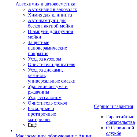
Автохимия и автокосметика
Автохимия в аэрозолях
Химия для клининга
Автошампуни для
бесконтактной мойки
Шампуни для ручной
мойки
Защитные
нанокерамические
покрытия
Уход за кузовом
Очистители двигателя
Уход за дисками,
резиной,
универсальные смазки
Удаление битума и
ржавчины
Уход за салоном
Очиститель стекол
Сервис и гарантия
Расходные и
протирочные
Гарантийные
материалы
обязательства
Ещё
О Сервисной
службе
Маслосменное оборудование
Акции