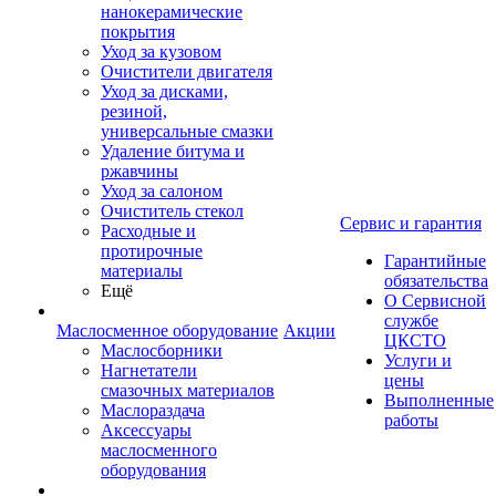
нанокерамические
покрытия
Уход за кузовом
Очистители двигателя
Уход за дисками,
резиной,
универсальные смазки
Удаление битума и
ржавчины
Уход за салоном
Очиститель стекол
Сервис и гарантия
Расходные и
протирочные
Гарантийные
материалы
обязательства
Ещё
О Сервисной
службе
Маслосменное оборудование
Акции
ЦКСТО
Маслосборники
Услуги и
Нагнетатели
цены
смазочных материалов
Выполненные
Маслораздача
работы
Аксессуары
маслосменного
оборудования