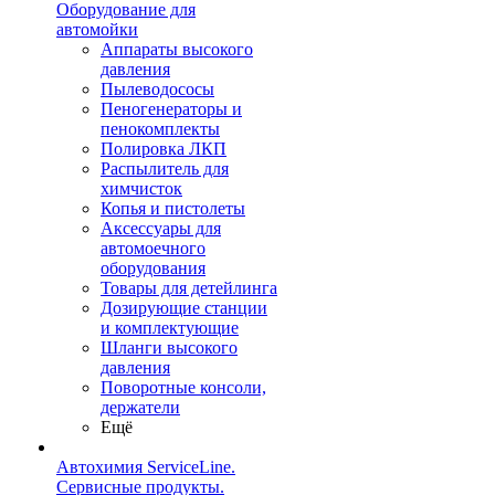
Оборудование для
автомойки
Аппараты высокого
давления
Пылеводососы
Пеногенераторы и
пенокомплекты
Полировка ЛКП
Распылитель для
химчисток
Копья и пистолеты
Аксессуары для
автомоечного
оборудования
Товары для детейлинга
Дозирующие станции
и комплектующие
Шланги высокого
давления
Поворотные консоли,
держатели
Ещё
Автохимия ServiceLine.
Сервисные продукты.