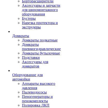
Борторасширители
Аксессуары и запчасти
для шиномонтажного
оборудования
Бустеры
Нарезка протектора и
экструдеры
Домкраты
Домкраты подкатные
Домкраты
пневмогидравлические
Домкраты бутылочные
Подставки
Аксессуары для
домкратов
Оборудование для
автомойки
Аппараты высокого
давления
Пылеводососы
Пеногенераторы и
пенокомплекты
Полировка ЛКП