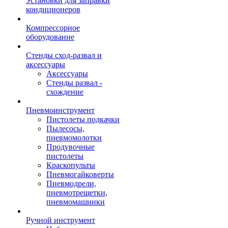
Установки для заправки
кондиционеров
Компрессорное
оборудование
Стенды сход-развал и
аксессуары
Аксессуары
Стенды развал -
схождение
Пневмоинструмент
Пистолеты подкачки
Пылесосы,
пневмомолотки
Продувочные
пистолеты
Краскопульты
Пневмогайковерты
Пневмодрели,
пневмотрещетки,
пневмомашинки
Ручной инструмент