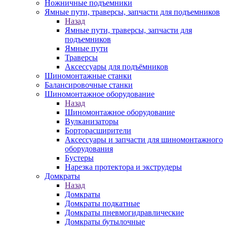
Ножничные подъемники
Ямные пути, траверсы, запчасти для подъемников
Назад
Ямные пути, траверсы, запчасти для
подъемников
Ямные пути
Траверсы
Аксессуары для подъёмников
Шиномонтажные станки
Балансировочные станки
Шиномонтажное оборудование
Назад
Шиномонтажное оборудование
Вулканизаторы
Борторасширители
Аксессуары и запчасти для шиномонтажного
оборудования
Бустеры
Нарезка протектора и экструдеры
Домкраты
Назад
Домкраты
Домкраты подкатные
Домкраты пневмогидравлические
Домкраты бутылочные