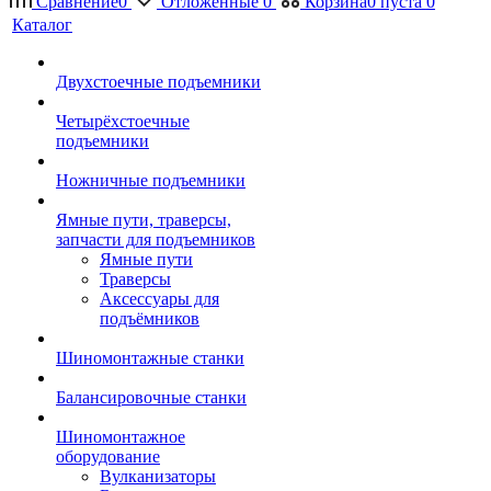
Сравнение
0
Отложенные
0
Корзина
0
пуста
0
Каталог
Двухстоечные подъемники
Четырёхстоечные
подъемники
Ножничные подъемники
Ямные пути, траверсы,
запчасти для подъемников
Ямные пути
Траверсы
Аксессуары для
подъёмников
Шиномонтажные станки
Балансировочные станки
Шиномонтажное
оборудование
Вулканизаторы