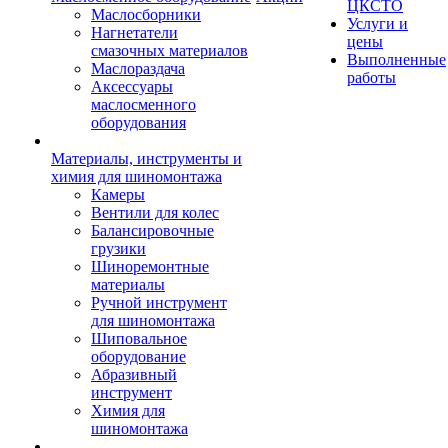
ЦКСТО
Маслосборники
Услуги и
Нагнетатели
цены
смазочных материалов
Выполненные
Маслораздача
работы
Аксессуары
маслосменного
оборудования
Материалы, инструменты и
химия для шиномонтажа
Камеры
Вентили для колес
Балансировочные
грузики
Шиноремонтные
материалы
Ручной инструмент
для шиномонтажа
Шиповальное
оборудование
Абразивный
инструмент
Химия для
шиномонтажа