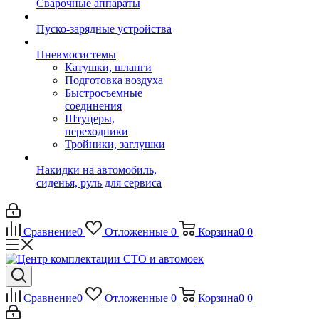
Сварочные аппараты
Пуско-зарядные устройства
Пневмосистемы
Катушки, шланги
Подготовка воздуха
Быстросъемные
соединения
Штуцеры,
переходники
Тройники, заглушки
Накидки на автомобиль,
сиденья, руль для сервиса
Сравнение
0
Отложенные
0
Корзина
0
0
Сравнение
0
Отложенные
0
Корзина
0
0