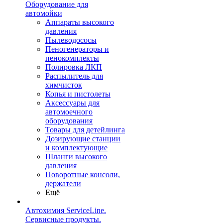
Оборудование для
автомойки
Аппараты высокого
давления
Пылеводососы
Пеногенераторы и
пенокомплекты
Полировка ЛКП
Распылитель для
химчисток
Копья и пистолеты
Аксессуары для
автомоечного
оборудования
Товары для детейлинга
Дозирующие станции
и комплектующие
Шланги высокого
давления
Поворотные консоли,
держатели
Ещё
Автохимия ServiceLine.
Сервисные продукты.