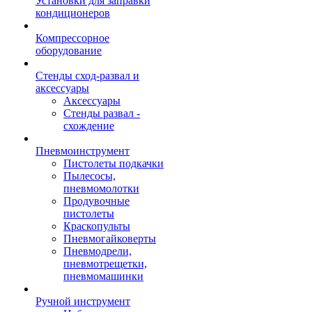
Установки для заправки
кондиционеров
Компрессорное
оборудование
Стенды сход-развал и
аксессуары
Аксессуары
Стенды развал -
схождение
Пневмоинструмент
Пистолеты подкачки
Пылесосы,
пневмомолотки
Продувочные
пистолеты
Краскопульты
Пневмогайковерты
Пневмодрели,
пневмотрещетки,
пневмомашинки
Ручной инструмент