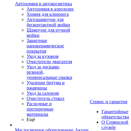
Автохимия и автокосметика
Автохимия в аэрозолях
Химия для клининга
Автошампуни для
бесконтактной мойки
Шампуни для ручной
мойки
Защитные
нанокерамические
покрытия
Уход за кузовом
Очистители двигателя
Уход за дисками,
резиной,
универсальные смазки
Удаление битума и
ржавчины
Уход за салоном
Очиститель стекол
Сервис и гарантия
Расходные и
протирочные
Гарантийные
материалы
обязательства
Ещё
О Сервисной
службе
Маслосменное оборудование
Акции