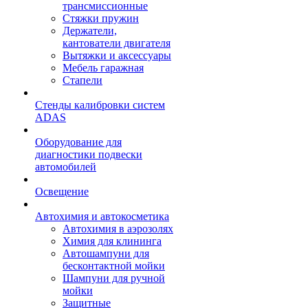
трансмиссионные
Стяжки пружин
Держатели,
кантователи двигателя
Вытяжки и аксессуары
Мебель гаражная
Стапели
Стенды калибровки систем
ADAS
Оборудование для
диагностики подвески
автомобилей
Освещение
Автохимия и автокосметика
Автохимия в аэрозолях
Химия для клининга
Автошампуни для
бесконтактной мойки
Шампуни для ручной
мойки
Защитные