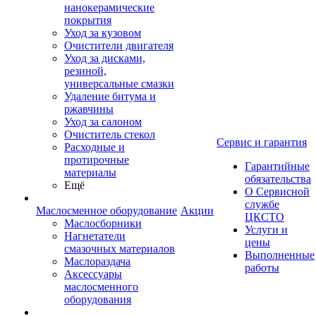
нанокерамические
покрытия
Уход за кузовом
Очистители двигателя
Уход за дисками,
резиной,
универсальные смазки
Удаление битума и
ржавчины
Уход за салоном
Очиститель стекол
Сервис и гарантия
Расходные и
протирочные
Гарантийные
материалы
обязательства
Ещё
О Сервисной
службе
Маслосменное оборудование
Акции
ЦКСТО
Маслосборники
Услуги и
Нагнетатели
цены
смазочных материалов
Выполненные
Маслораздача
работы
Аксессуары
маслосменного
оборудования