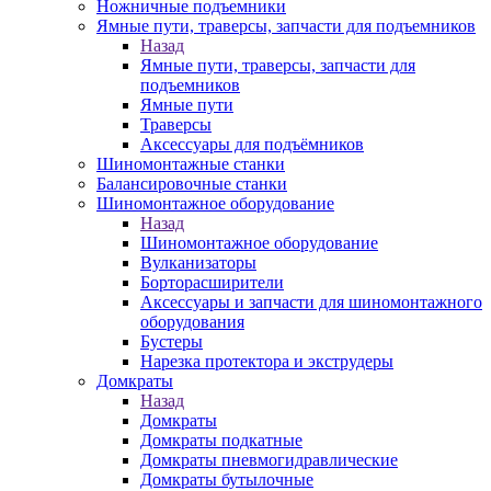
Ножничные подъемники
Ямные пути, траверсы, запчасти для подъемников
Назад
Ямные пути, траверсы, запчасти для
подъемников
Ямные пути
Траверсы
Аксессуары для подъёмников
Шиномонтажные станки
Балансировочные станки
Шиномонтажное оборудование
Назад
Шиномонтажное оборудование
Вулканизаторы
Борторасширители
Аксессуары и запчасти для шиномонтажного
оборудования
Бустеры
Нарезка протектора и экструдеры
Домкраты
Назад
Домкраты
Домкраты подкатные
Домкраты пневмогидравлические
Домкраты бутылочные