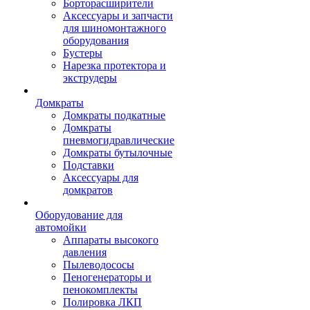
Борторасширители
Аксессуары и запчасти
для шиномонтажного
оборудования
Бустеры
Нарезка протектора и
экструдеры
Домкраты
Домкраты подкатные
Домкраты
пневмогидравлические
Домкраты бутылочные
Подставки
Аксессуары для
домкратов
Оборудование для
автомойки
Аппараты высокого
давления
Пылеводососы
Пеногенераторы и
пенокомплекты
Полировка ЛКП