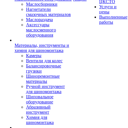
ЦКСТО
Маслосборники
Услуги и
Нагнетатели
цены
смазочных материалов
Выполненные
Маслораздача
работы
Аксессуары
маслосменного
оборудования
Материалы, инструменты и
химия для шиномонтажа
Камеры
Вентили для колес
Балансировочные
грузики
Шиноремонтные
материалы
Ручной инструмент
для шиномонтажа
Шиповальное
оборудование
Абразивный
инструмент
Химия для
шиномонтажа