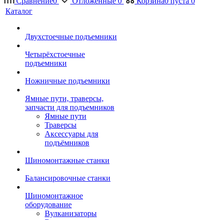
Сравнение
0
Отложенные
0
Корзина
0
пуста
0
Каталог
Двухстоечные подъемники
Четырёхстоечные
подъемники
Ножничные подъемники
Ямные пути, траверсы,
запчасти для подъемников
Ямные пути
Траверсы
Аксессуары для
подъёмников
Шиномонтажные станки
Балансировочные станки
Шиномонтажное
оборудование
Вулканизаторы