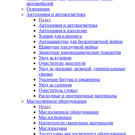
автомобилей
Освещение
Автохимия и автокосметика
Назад
Автохимия и автокосметика
Автохимия в аэрозолях
Химия для клининга
Автошампуни для бесконтактной мойки
Шампуни для ручной мойки
Защитные нанокерамические покрытия
Уход за кузовом
Очистители двигателя
Уход за дисками, резиной, универсальные
смазки
Удаление битума и ржавчины
Уход за салоном
Очиститель стекол
Расходные и протирочные материалы
Маслосменное оборудование
Назад
Маслосменное оборудование
Маслосборники
Нагнетатели смазочных материалов
Маслораздача
Аксессуары маслосменного оборудования