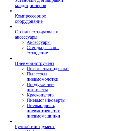
Установки для заправки
кондиционеров
Компрессорное
оборудование
Стенды сход-развал и
аксессуары
Аксессуары
Стенды развал -
схождение
Пневмоинструмент
Пистолеты подкачки
Пылесосы,
пневмомолотки
Продувочные
пистолеты
Краскопульты
Пневмогайковерты
Пневмодрели,
пневмотрещетки,
пневмомашинки
Ручной инструмент