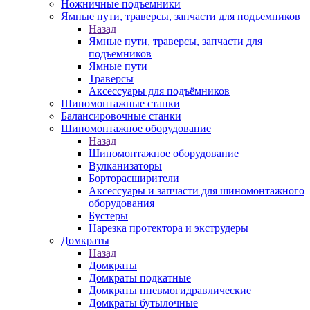
Ножничные подъемники
Ямные пути, траверсы, запчасти для подъемников
Назад
Ямные пути, траверсы, запчасти для
подъемников
Ямные пути
Траверсы
Аксессуары для подъёмников
Шиномонтажные станки
Балансировочные станки
Шиномонтажное оборудование
Назад
Шиномонтажное оборудование
Вулканизаторы
Борторасширители
Аксессуары и запчасти для шиномонтажного
оборудования
Бустеры
Нарезка протектора и экструдеры
Домкраты
Назад
Домкраты
Домкраты подкатные
Домкраты пневмогидравлические
Домкраты бутылочные