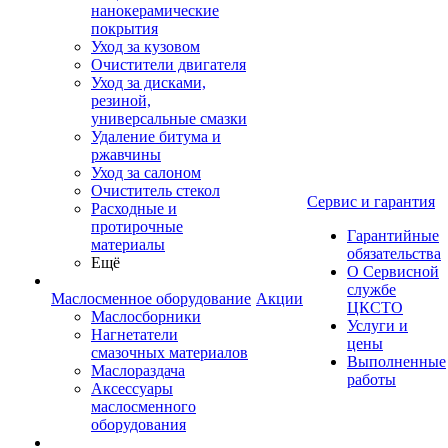
нанокерамические
покрытия
Уход за кузовом
Очистители двигателя
Уход за дисками,
резиной,
универсальные смазки
Удаление битума и
ржавчины
Уход за салоном
Очиститель стекол
Сервис и гарантия
Расходные и
протирочные
Гарантийные
материалы
обязательства
Ещё
О Сервисной
службе
Маслосменное оборудование
Акции
ЦКСТО
Маслосборники
Услуги и
Нагнетатели
цены
смазочных материалов
Выполненные
Маслораздача
работы
Аксессуары
маслосменного
оборудования