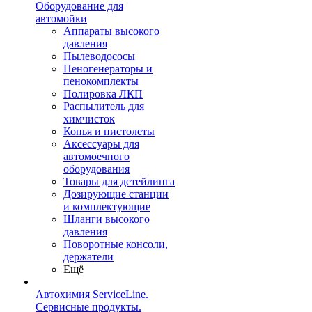
Оборудование для
автомойки
Аппараты высокого
давления
Пылеводососы
Пеногенераторы и
пенокомплекты
Полировка ЛКП
Распылитель для
химчисток
Копья и пистолеты
Аксессуары для
автомоечного
оборудования
Товары для детейлинга
Дозирующие станции
и комплектующие
Шланги высокого
давления
Поворотные консоли,
держатели
Ещё
Автохимия ServiceLine.
Сервисные продукты.