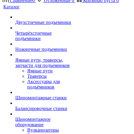
Сравнение
0
Отложенные
0
Корзина
0
пуста
0
Каталог
Двухстоечные подъемники
Четырёхстоечные
подъемники
Ножничные подъемники
Ямные пути, траверсы,
запчасти для подъемников
Ямные пути
Траверсы
Аксессуары для
подъёмников
Шиномонтажные станки
Балансировочные станки
Шиномонтажное
оборудование
Вулканизаторы