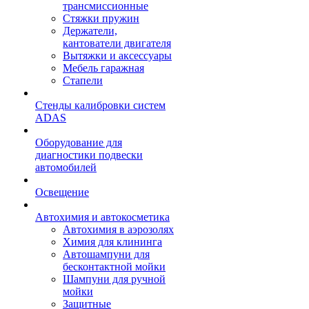
трансмиссионные
Стяжки пружин
Держатели,
кантователи двигателя
Вытяжки и аксессуары
Мебель гаражная
Стапели
Стенды калибровки систем
ADAS
Оборудование для
диагностики подвески
автомобилей
Освещение
Автохимия и автокосметика
Автохимия в аэрозолях
Химия для клининга
Автошампуни для
бесконтактной мойки
Шампуни для ручной
мойки
Защитные