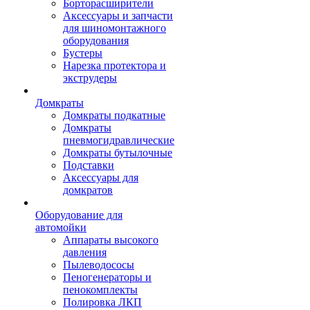
Борторасширители
Аксессуары и запчасти
для шиномонтажного
оборудования
Бустеры
Нарезка протектора и
экструдеры
Домкраты
Домкраты подкатные
Домкраты
пневмогидравлические
Домкраты бутылочные
Подставки
Аксессуары для
домкратов
Оборудование для
автомойки
Аппараты высокого
давления
Пылеводососы
Пеногенераторы и
пенокомплекты
Полировка ЛКП