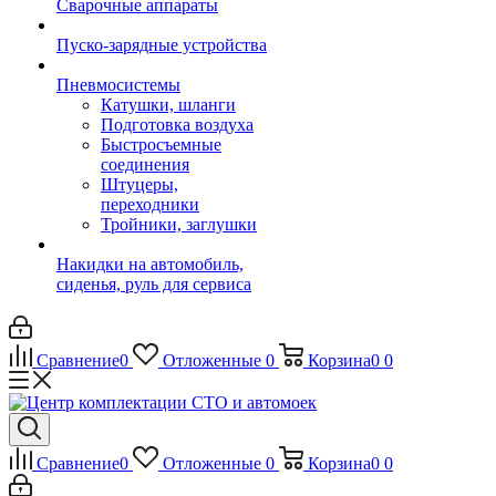
Сварочные аппараты
Пуско-зарядные устройства
Пневмосистемы
Катушки, шланги
Подготовка воздуха
Быстросъемные
соединения
Штуцеры,
переходники
Тройники, заглушки
Накидки на автомобиль,
сиденья, руль для сервиса
Сравнение
0
Отложенные
0
Корзина
0
0
Сравнение
0
Отложенные
0
Корзина
0
0