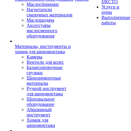
ЦКСТО
Маслосборники
Услуги и
Нагнетатели
цены
смазочных материалов
Выполненные
Маслораздача
работы
Аксессуары
маслосменного
оборудования
Материалы, инструменты и
химия для шиномонтажа
Камеры
Вентили для колес
Балансировочные
грузики
Шиноремонтные
материалы
Ручной инструмент
для шиномонтажа
Шиповальное
оборудование
Абразивный
инструмент
Химия для
шиномонтажа