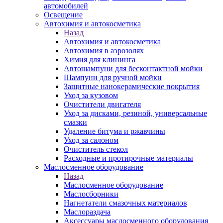
автомобилей
Освещение
Автохимия и автокосметика
Назад
Автохимия и автокосметика
Автохимия в аэрозолях
Химия для клининга
Автошампуни для бесконтактной мойки
Шампуни для ручной мойки
Защитные нанокерамические покрытия
Уход за кузовом
Очистители двигателя
Уход за дисками, резиной, универсальные
смазки
Удаление битума и ржавчины
Уход за салоном
Очиститель стекол
Расходные и протирочные материалы
Маслосменное оборудование
Назад
Маслосменное оборудование
Маслосборники
Нагнетатели смазочных материалов
Маслораздача
Аксессуары маслосменного оборудования