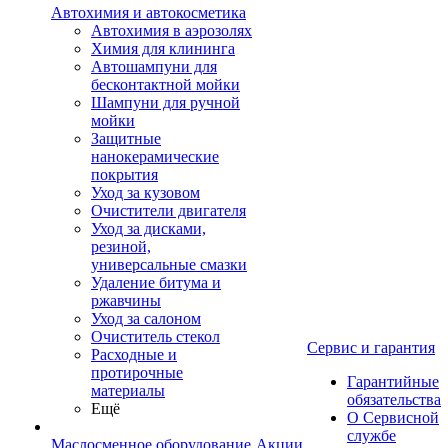
Автохимия и автокосметика
Автохимия в аэрозолях
Химия для клининга
Автошампуни для
бесконтактной мойки
Шампуни для ручной
мойки
Защитные
нанокерамические
покрытия
Уход за кузовом
Очистители двигателя
Уход за дисками,
резиной,
универсальные смазки
Удаление битума и
ржавчины
Уход за салоном
Очиститель стекол
Сервис и гарантия
Расходные и
протирочные
Гарантийные
материалы
обязательства
Ещё
О Сервисной
службе
Маслосменное оборудование
Акции