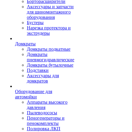
Борторасширители
Аксессуары и запчасти
для шиномонтажного
оборудования
Бустеры
Нарезка протектора и
экструдеры
Домкраты
Домкраты подкатные
Домкраты
пневмогидравлические
Домкраты бутылочные
Подставки
Аксессуары для
домкратов
Оборудование для
автомойки
Аппараты высокого
давления
Пылеводососы
Пеногенераторы и
пенокомплекты
Полировка ЛКП