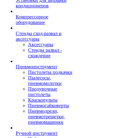
Установки для заправки
кондиционеров
Компрессорное
оборудование
Стенды сход-развал и
аксессуары
Аксессуары
Стенды развал -
схождение
Пневмоинструмент
Пистолеты подкачки
Пылесосы,
пневмомолотки
Продувочные
пистолеты
Краскопульты
Пневмогайковерты
Пневмодрели,
пневмотрещетки,
пневмомашинки
Ручной инструмент