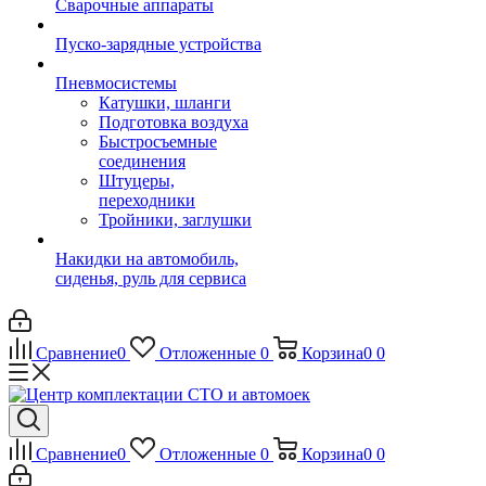
Сварочные аппараты
Пуско-зарядные устройства
Пневмосистемы
Катушки, шланги
Подготовка воздуха
Быстросъемные
соединения
Штуцеры,
переходники
Тройники, заглушки
Накидки на автомобиль,
сиденья, руль для сервиса
Сравнение
0
Отложенные
0
Корзина
0
0
Сравнение
0
Отложенные
0
Корзина
0
0