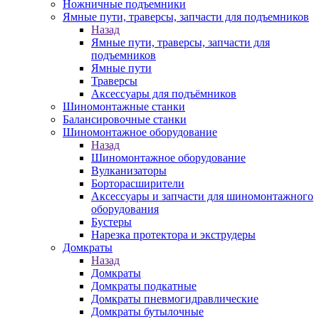
Ножничные подъемники
Ямные пути, траверсы, запчасти для подъемников
Назад
Ямные пути, траверсы, запчасти для
подъемников
Ямные пути
Траверсы
Аксессуары для подъёмников
Шиномонтажные станки
Балансировочные станки
Шиномонтажное оборудование
Назад
Шиномонтажное оборудование
Вулканизаторы
Борторасширители
Аксессуары и запчасти для шиномонтажного
оборудования
Бустеры
Нарезка протектора и экструдеры
Домкраты
Назад
Домкраты
Домкраты подкатные
Домкраты пневмогидравлические
Домкраты бутылочные