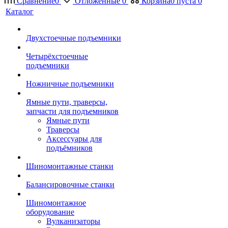
Сравнение
0
Отложенные
0
Корзина
0
пуста
0
Каталог
Двухстоечные подъемники
Четырёхстоечные
подъемники
Ножничные подъемники
Ямные пути, траверсы,
запчасти для подъемников
Ямные пути
Траверсы
Аксессуары для
подъёмников
Шиномонтажные станки
Балансировочные станки
Шиномонтажное
оборудование
Вулканизаторы