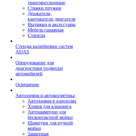
трансмиссионные
Стяжки пружин
Держатели,
кантователи двигателя
Вытяжки и аксессуары
Мебель гаражная
Стапели
Стенды калибровки систем
ADAS
Оборудование для
диагностики подвески
автомобилей
Освещение
Автохимия и автокосметика
Автохимия в аэрозолях
Химия для клининга
Автошампуни для
бесконтактной мойки
Шампуни для ручной
мойки
Защитные