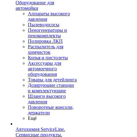
Оборудование для
автомойки
Аппараты высокого
давления
Пылеводососы
Пеногенераторы и
пенокомплекты
Полировка ЛКП
Распылитель для
химчисток
Копья и пистолеты
Аксессуары для
автомоечного
оборудования
Товары для детейлинга
Дозирующие станции
и комплектующие
Шланги высокого
давления
Поворотные консоли,
держатели
Ещё
Автохимия ServiceLine.
Сервисные продукты.