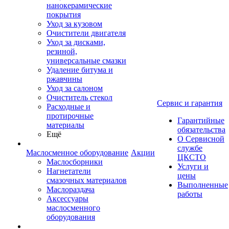
нанокерамические
покрытия
Уход за кузовом
Очистители двигателя
Уход за дисками,
резиной,
универсальные смазки
Удаление битума и
ржавчины
Уход за салоном
Очиститель стекол
Сервис и гарантия
Расходные и
протирочные
Гарантийные
материалы
обязательства
Ещё
О Сервисной
службе
Маслосменное оборудование
Акции
ЦКСТО
Маслосборники
Услуги и
Нагнетатели
цены
смазочных материалов
Выполненные
Маслораздача
работы
Аксессуары
маслосменного
оборудования