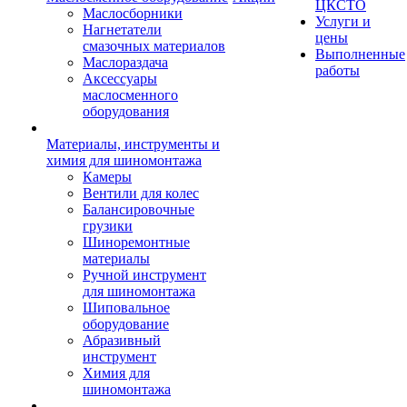
ЦКСТО
Маслосборники
Услуги и
Нагнетатели
цены
смазочных материалов
Выполненные
Маслораздача
работы
Аксессуары
маслосменного
оборудования
Материалы, инструменты и
химия для шиномонтажа
Камеры
Вентили для колес
Балансировочные
грузики
Шиноремонтные
материалы
Ручной инструмент
для шиномонтажа
Шиповальное
оборудование
Абразивный
инструмент
Химия для
шиномонтажа