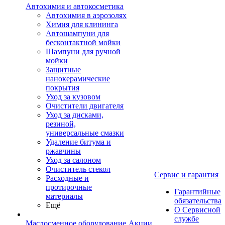
Автохимия и автокосметика
Автохимия в аэрозолях
Химия для клининга
Автошампуни для
бесконтактной мойки
Шампуни для ручной
мойки
Защитные
нанокерамические
покрытия
Уход за кузовом
Очистители двигателя
Уход за дисками,
резиной,
универсальные смазки
Удаление битума и
ржавчины
Уход за салоном
Очиститель стекол
Сервис и гарантия
Расходные и
протирочные
Гарантийные
материалы
обязательства
Ещё
О Сервисной
службе
Маслосменное оборудование
Акции