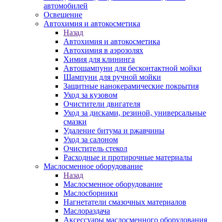
автомобилей
Освещение
Автохимия и автокосметика
Назад
Автохимия и автокосметика
Автохимия в аэрозолях
Химия для клининга
Автошампуни для бесконтактной мойки
Шампуни для ручной мойки
Защитные нанокерамические покрытия
Уход за кузовом
Очистители двигателя
Уход за дисками, резиной, универсальные
смазки
Удаление битума и ржавчины
Уход за салоном
Очиститель стекол
Расходные и протирочные материалы
Маслосменное оборудование
Назад
Маслосменное оборудование
Маслосборники
Нагнетатели смазочных материалов
Маслораздача
Аксессуары маслосменного оборудования