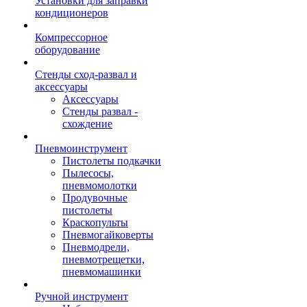
Установки для заправки
кондиционеров
Компрессорное
оборудование
Стенды сход-развал и
аксессуары
Аксессуары
Стенды развал -
схождение
Пневмоинструмент
Пистолеты подкачки
Пылесосы,
пневмомолотки
Продувочные
пистолеты
Краскопульты
Пневмогайковерты
Пневмодрели,
пневмотрещетки,
пневмомашинки
Ручной инструмент