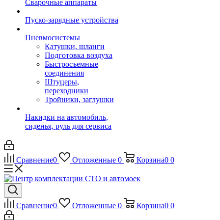
Сварочные аппараты
Пуско-зарядные устройства
Пневмосистемы
Катушки, шланги
Подготовка воздуха
Быстросъемные
соединения
Штуцеры,
переходники
Тройники, заглушки
Накидки на автомобиль,
сиденья, руль для сервиса
Сравнение
0
Отложенные
0
Корзина
0
0
Сравнение
0
Отложенные
0
Корзина
0
0