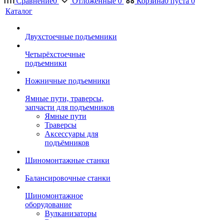
Сравнение
0
Отложенные
0
Корзина
0
пуста
0
Каталог
Двухстоечные подъемники
Четырёхстоечные
подъемники
Ножничные подъемники
Ямные пути, траверсы,
запчасти для подъемников
Ямные пути
Траверсы
Аксессуары для
подъёмников
Шиномонтажные станки
Балансировочные станки
Шиномонтажное
оборудование
Вулканизаторы