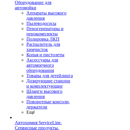
Оборудование для
автомойки
Аппараты высокого
давления
Пылеводососы
Пеногенераторы и
пенокомплекты
Полировка ЛКП
Распылитель для
химчисток
Копья и пистолеты
Аксессуары для
автомоечного
оборудования
Товары для детейлинга
Дозирующие станции
и комплектующие
Шланги высокого
давления
Поворотные консоли,
держатели
Ещё
Автохимия ServiceLine.
Сервисные продукты.