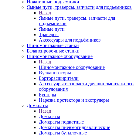
Ножничные подъемники
Ямные пути, траверсы, запчасти для подъемников
Назад
Ямные пути, траверсы, запчасти для
подъемников
Ямные пути
Траверсы
Аксессуары для подъёмников
Шиномонтажные станки
Балансировочные станки
Шиномонтажное оборудование
Назад
Шиномонтажное оборудование
Вулканизаторы
Борторасширители
Аксессуары и запчасти для шиномонтажного
оборудования
Бустеры
Нарезка протектора и экструдеры
Домкраты
Назад
Домкраты
Домкраты подкатные
Домкраты пневмогидравлические
Домкраты бутылочные