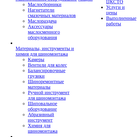
ЦКСТО
Маслосборники
Услуги и
Нагнетатели
цены
смазочных материалов
Выполненные
Маслораздача
работы
Аксессуары
маслосменного
оборудования
Материалы, инструменты и
химия для шиномонтажа
Камеры
Вентили для колес
Балансировочные
грузики
Шиноремонтные
материалы
Ручной инструмент
для шиномонтажа
Шиповальное
оборудование
Абразивный
инструмент
Химия для
шиномонтажа