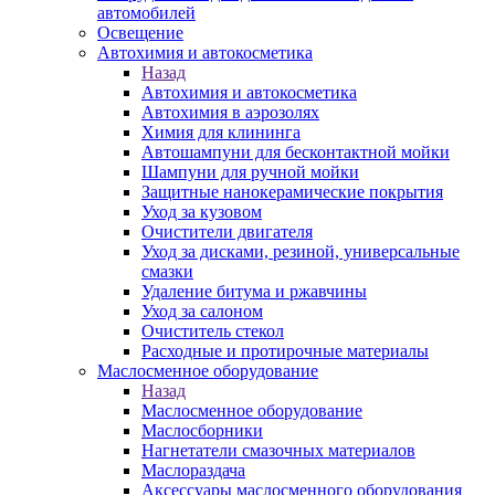
автомобилей
Освещение
Автохимия и автокосметика
Назад
Автохимия и автокосметика
Автохимия в аэрозолях
Химия для клининга
Автошампуни для бесконтактной мойки
Шампуни для ручной мойки
Защитные нанокерамические покрытия
Уход за кузовом
Очистители двигателя
Уход за дисками, резиной, универсальные
смазки
Удаление битума и ржавчины
Уход за салоном
Очиститель стекол
Расходные и протирочные материалы
Маслосменное оборудование
Назад
Маслосменное оборудование
Маслосборники
Нагнетатели смазочных материалов
Маслораздача
Аксессуары маслосменного оборудования