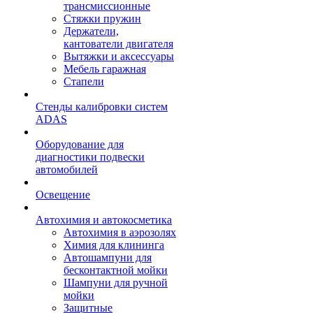
трансмиссионные
Стяжки пружин
Держатели,
кантователи двигателя
Вытяжки и аксессуары
Мебель гаражная
Стапели
Стенды калибровки систем
ADAS
Оборудование для
диагностики подвески
автомобилей
Освещение
Автохимия и автокосметика
Автохимия в аэрозолях
Химия для клининга
Автошампуни для
бесконтактной мойки
Шампуни для ручной
мойки
Защитные