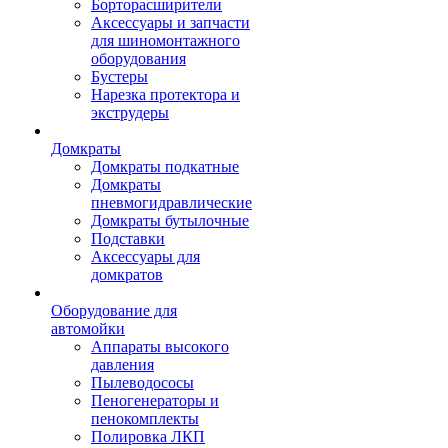
Борторасширители
Аксессуары и запчасти
для шиномонтажного
оборудования
Бустеры
Нарезка протектора и
экструдеры
Домкраты
Домкраты подкатные
Домкраты
пневмогидравлические
Домкраты бутылочные
Подставки
Аксессуары для
домкратов
Оборудование для
автомойки
Аппараты высокого
давления
Пылеводососы
Пеногенераторы и
пенокомплекты
Полировка ЛКП