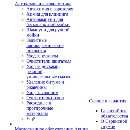
Автохимия и автокосметика
Автохимия в аэрозолях
Химия для клининга
Автошампуни для
бесконтактной мойки
Шампуни для ручной
мойки
Защитные
нанокерамические
покрытия
Уход за кузовом
Очистители двигателя
Уход за дисками,
резиной,
универсальные смазки
Удаление битума и
ржавчины
Уход за салоном
Очиститель стекол
Сервис и гарантия
Расходные и
протирочные
Гарантийные
материалы
обязательства
Ещё
О Сервисной
службе
Маслосменное оборудование
Акции