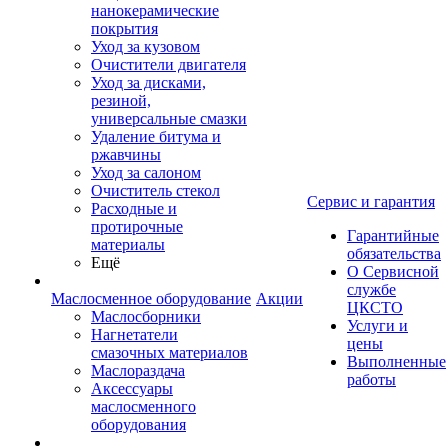
нанокерамические
покрытия
Уход за кузовом
Очистители двигателя
Уход за дисками,
резиной,
универсальные смазки
Удаление битума и
ржавчины
Уход за салоном
Очиститель стекол
Сервис и гарантия
Расходные и
протирочные
Гарантийные
материалы
обязательства
Ещё
О Сервисной
службе
Маслосменное оборудование
Акции
ЦКСТО
Маслосборники
Услуги и
Нагнетатели
цены
смазочных материалов
Выполненные
Маслораздача
работы
Аксессуары
маслосменного
оборудования