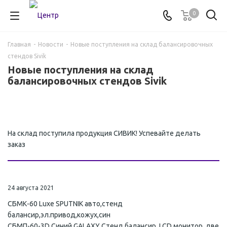
0
Главная
-
Новости
-
Новые поступления на склад балансировочных
стендов Sivik
Новые поступления на склад
балансировочных стендов Sivik
На склад поступила продукция СИВИК! Успевайте делать
заказ
24 августа 2021
СБМК-60 Luxe SPUTNIK авто,стенд
балансир,эл.привод,кожух,син
СБМП-60-3D Синий GALAXY Стенд балансир, LCD монитор, две