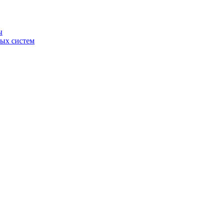
ы
ных систем