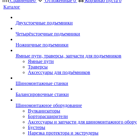
Сравнение
0
Отложенные
0
Корзина
0
пуста
0
Каталог
Двухстоечные подъемники
Четырёхстоечные подъемники
Ножничные подъемники
Ямные пути, траверсы, запчасти для подъемников
Ямные пути
Траверсы
Аксессуары для подъёмников
Шиномонтажные станки
Балансировочные станки
Шиномонтажное оборудование
Вулканизаторы
Борторасширители
Аксессуары и запчасти для шиномонтажного обору
Бустеры
Нарезка протектора и экструдеры