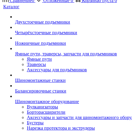
Сравнение
0
Отложенные
0
Корзина
0
пуста
0
Каталог
Двухстоечные подъемники
Четырёхстоечные подъемники
Ножничные подъемники
Ямные пути, траверсы, запчасти для подъемников
Ямные пути
Траверсы
Аксессуары для подъёмников
Шиномонтажные станки
Балансировочные станки
Шиномонтажное оборудование
Вулканизаторы
Борторасширители
Аксессуары и запчасти для шиномонтажного обору
Бустеры
Нарезка протектора и экструдеры