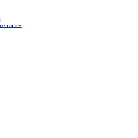
ы
ных систем