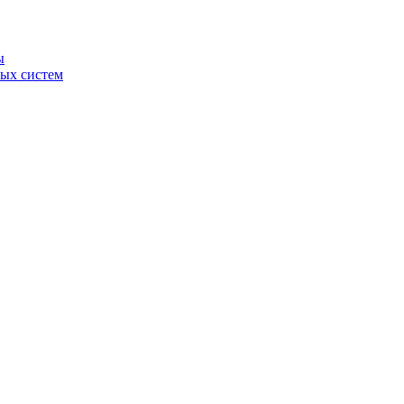
ы
ных систем