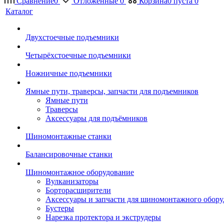
Сравнение
0
Отложенные
0
Корзина
0
пуста
0
Каталог
Двухстоечные подъемники
Четырёхстоечные подъемники
Ножничные подъемники
Ямные пути, траверсы, запчасти для подъемников
Ямные пути
Траверсы
Аксессуары для подъёмников
Шиномонтажные станки
Балансировочные станки
Шиномонтажное оборудование
Вулканизаторы
Борторасширители
Аксессуары и запчасти для шиномонтажного обору
Бустеры
Нарезка протектора и экструдеры